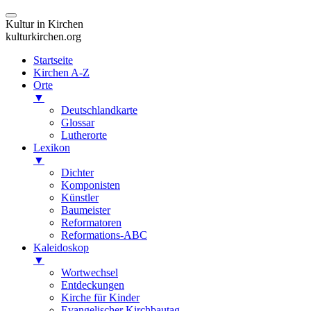
Kultur in Kirchen
kulturkirchen.org
Startseite
Kirchen A-Z
Orte
▼
Deutschlandkarte
Glossar
Lutherorte
Lexikon
▼
Dichter
Komponisten
Künstler
Baumeister
Reformatoren
Reformations-ABC
Kaleidoskop
▼
Wortwechsel
Entdeckungen
Kirche für Kinder
Evangelischer Kirchbautag