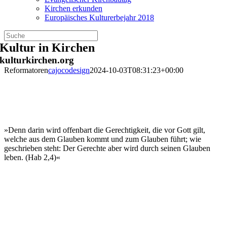
Kirchen erkunden
Europäisches Kulturerbejahr 2018
Zum
Kultur in Kirchen
Inhalt
kulturkirchen.org
springen
Reformatoren
cajocodesign
2024-10-03T08:31:23+00:00
»Denn darin wird offenbart die Gerechtigkeit, die vor Gott gilt,
welche aus dem Glauben kommt und zum Glauben führt; wie
geschrieben steht: Der Gerechte aber wird durch seinen Glauben
leben. (Hab 2,4)«