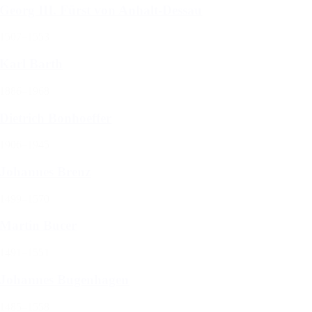
Georg III. Fürst von Anhalt-Dessau
1507–1553
Karl Barth
1886–1968
Dietrich Bonhoeffer
1906–1945
Johannes Brenz
1499–1570
Martin Bucer
1491–1551
Johannes Bugenhagen
1485–1558