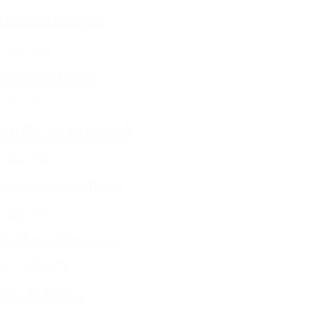
Heinrich Bullinger
1504–1575
Johannes Calvin
1509–1564
Argula von Grumbach
1492–1554
Philipp I. von Hessen
1504–1567
Balthasar Hubmaier
um 1485–1528
Martin Luther