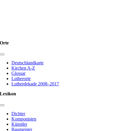
1483–1546
1
2
Weiter
Orte
Toggle
Navigation
Deutschlandkarte
Kirchen A-Z
Glossar
Lutherorte
Lutherdekade 2008–2017
Lexikon
Toggle
Navigation
Dichter
Komponisten
Künstler
Baumeister