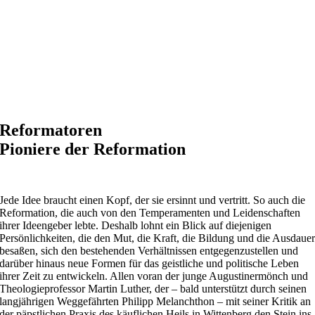
Reformatoren
Pioniere der Reformation
Jede Idee braucht einen Kopf, der sie ersinnt und vertritt. So auch die
Reformation, die auch von den Temperamenten und Leidenschaften
ihrer Ideengeber lebte. Deshalb lohnt ein Blick auf diejenigen
Persönlichkeiten, die den Mut, die Kraft, die Bildung und die Ausdaue
besaßen, sich den bestehenden Verhältnissen entgegenzustellen und
darüber hinaus neue Formen für das geistliche und politische Leben
ihrer Zeit zu entwickeln. Allen voran der junge Augustinermönch und
Theologieprofessor Martin Luther, der – bald unterstützt durch seinen
langjährigen Weggefährten Philipp Melanchthon – mit seiner Kritik an
der päpstlichen Praxis des käuflichen Heils in Wittenberg den Stein ins