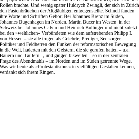
Rollen brachte. Und wenig später Huldrych Zwingli, der sich in Züric
den Fastenbräuchen der Altgläubigen entgegenstellte. Schnell fanden
ihre Worte und Schriften Gehör: Bei Johannes Brenz im Süden,
Johannes Bugenhagen im Norden, Martin Bucer im Westen, in der
Schweiz bei Johannes Calvin und Heinrich Bullinger und nicht zuletzt
bei den »weltlichen« Verbündeten wie dem aufstrebenden Philipp I.
von Hessen – sie alle trugen als Gelehrte, Prediger, Seelsorger,
Politiker und Feldherren den Funken der reformatorischen Bewegung
in die Welt, haderten mit den Geistern, die sie gerufen hatten – u.a.
Bauern und Täufern –, und gingen bisweilen – so in der zentralen
Frage des Abendmahls – im Norden und im Süden getrennte Wege.
Was wir heute als »Protestantismus« in vielfältigen Gestalten kennen,
verdankt sich ihrem Ringen.
Search
Search content
Sort
Sort content
Select number per page
Filter zurücksetzen