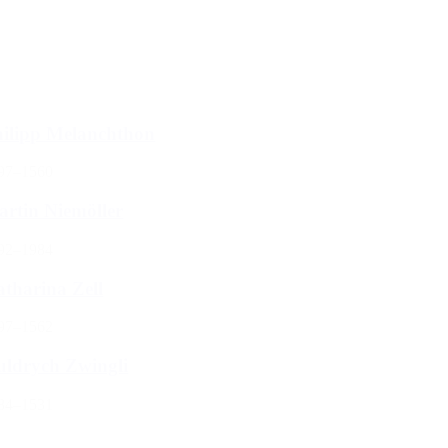
rt
rt content
lect number per page
ilter zurücksetzen
ilipp Melanchthon
97–1560
rtin Niemöller
92–1984
tharina Zell
97–1562
ldrych Zwingli
84–1531
1