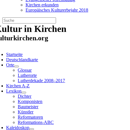
Kirchen erkunden
Europäisches Kulturerbejahr 2018
Zum
ultur in Kirchen
Inhalt
springen
ulturkirchen.org
oggle
avigation
Startseite
Deutschlandkarte
Orte
Glossar
Lutherorte
Lutherdekade 2008–2017
Kirchen A-Z
Lexikon
Dichter
Komponisten
Baumeister
Künstler
Reformatoren
Reformations-ABC
Kaleidoskop