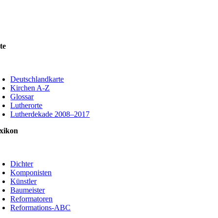
2
Weiter
te
oggle
avigation
Deutschlandkarte
Kirchen A-Z
Glossar
Lutherorte
Lutherdekade 2008–2017
xikon
oggle
avigation
Dichter
Komponisten
Künstler
Baumeister
Reformatoren
Reformations-ABC