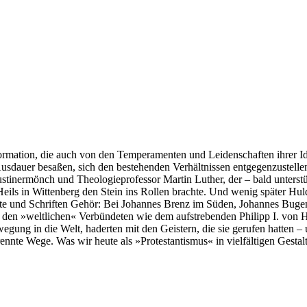
Reformation, die auch von den Temperamenten und Leidenschaften ihrer Id
 Ausdauer besaßen, sich den bestehenden Verhältnissen entgegenzustelle
ustinermönch und Theologieprofessor Martin Luther, der – bald unterst
Heils in Wittenberg den Stein ins Rollen brachte. Und wenig später Hul
orte und Schriften Gehör: Bei Johannes Brenz im Süden, Johannes Bug
 den »weltlichen« Verbündeten wie dem aufstrebenden Philipp I. von Hes
egung in die Welt, haderten mit den Geistern, die sie gerufen hatten –
nnte Wege. Was wir heute als »Protestantismus« in vielfältigen Gestal