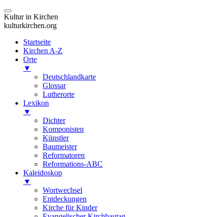
Kultur in Kirchen
kulturkirchen.org
Startseite
Kirchen A-Z
Orte
▼
Deutschlandkarte
Glossar
Lutherorte
Lexikon
▼
Dichter
Komponisten
Künstler
Baumeister
Reformatoren
Reformations-ABC
Kaleidoskop
▼
Wortwechsel
Entdeckungen
Kirche für Kinder
Evangelischer Kirchbautag