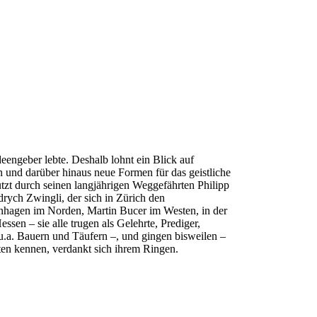
eengeber lebte. Deshalb lohnt ein Blick auf
n und darüber hinaus neue Formen für das geistliche
ützt durch seinen langjährigen Weggefährten Philipp
drych Zwingli, der sich in Zürich den
enhagen im Norden, Martin Bucer im Westen, in der
sen – sie alle trugen als Gelehrte, Prediger,
 u.a. Bauern und Täufern –, und gingen bisweilen –
ten kennen, verdankt sich ihrem Ringen.