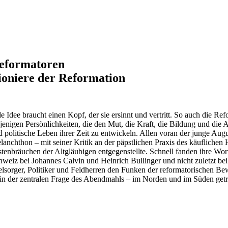
eformatoren
ioniere der Reformation
de Idee braucht einen Kopf, der sie ersinnt und vertritt. So auch die 
ejenigen Persönlichkeiten, die den Mut, die Kraft, die Bildung und die
d politische Leben ihrer Zeit zu entwickeln. Allen voran der junge Aug
lanchthon – mit seiner Kritik an der päpstlichen Praxis des käuflichen 
stenbräuchen der Altgläubigen entgegenstellte. Schnell fanden ihre W
hweiz bei Johannes Calvin und Heinrich Bullinger und nicht zuletzt bei
elsorger, Politiker und Feldherren den Funken der reformatorischen Bew
 in der zentralen Frage des Abendmahls – im Norden und im Süden getre
arch
arch content