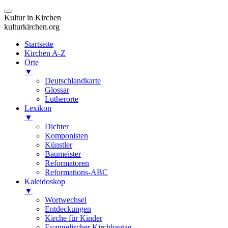
Kultur in Kirchen
kulturkirchen.org
Startseite
Kirchen A-Z
Orte
▼
Deutschlandkarte
Glossar
Lutherorte
Lexikon
▼
Dichter
Komponisten
Künstler
Baumeister
Reformatoren
Reformations-ABC
Kaleidoskop
▼
Wortwechsel
Entdeckungen
Kirche für Kinder
Evangelischer Kirchbautag