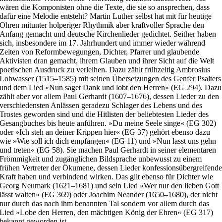
wären die Komponisten ohne die Texte, die sie so ansprechen, dass
dafür eine Melodie entsteht? Martin Luther selbst hat mit für heutige
Ohren mitunter holperiger Rhythmik aber kraftvoller Sprache den
Anfang gemacht und deutsche Kirchenlieder gedichtet. Seither haben
sich, insbesondere im 17. Jahrhundert und immer wieder während
Zeiten von Reformbewegungen, Dichter, Pfarrer und glaubende
Aktivisten dran gemacht, ihrem Glauben und ihrer Sicht auf die Welt
poetischen Ausdruck zu verleihen. Dazu zählt frühzeitig Ambrosius
Lobwasser (1515–1585) mit seinen Übersetzungen des Genfer Psalters
und dem Lied »Nun saget Dank und lobt den Herren« (EG 294). Dazu
zählt aber vor allem Paul Gerhardt (1607–1676), dessen Lieder zu den
verschiedensten Anlässen geradezu Schlager des Lebens und des
Trostes geworden sind und die Hitlisten der beliebtesten Lieder des
Gesangbuches bis heute anführen. »Du meine Seele singe« (EG 302)
oder »Ich steh an deiner Krippen hier« (EG 37) gehört ebenso dazu
wie »Wie soll ich dich empfangen« (EG 11) und »Nun lasst uns gehn
und treten« (EG 58). Sie machen Paul Gerhardt in seiner elementaren
Frömmigkeit und zugänglichen Bildsprache unbewusst zu einem
frühen Vertreter der Ökumene, dessen Lieder konfessionsübergreifend
Kraft haben und verbindend wirken. Das gilt ebenso für Dichter wie
Georg Neumark (1621–1681) und sein Lied »Wer nur den lieben Gott
lässt walten« (EG 369) oder Joachim Neander (1650–1680), der nicht
nur durch das nach ihm benannten Tal sondern vor allem durch das
Lied »Lobe den Herren, den mächtigen König der Ehren« (EG 317)
bekannt geworden ist.