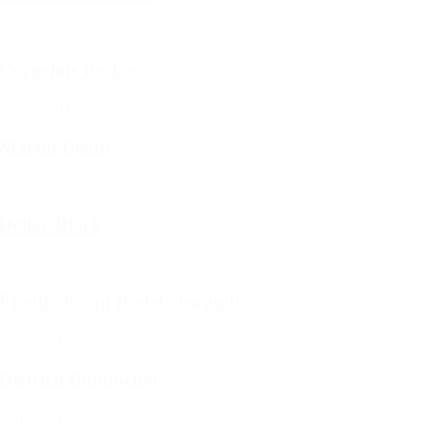
1769–1860
Cornelius Becker
1561–1604
Martin Behm
1557–1622
Detlev Block
*1934
Friedrich von Bodelschwingh
1877–1946
Dietrich Bonhoeffer
1906–1945