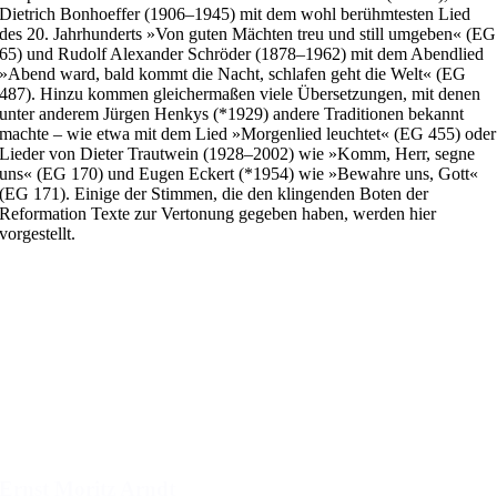
Dietrich Bonhoeffer (1906–1945) mit dem wohl berühmtesten Lied
des 20. Jahrhunderts »Von guten Mächten treu und still umgeben« (EG
65) und Rudolf Alexander Schröder (1878–1962) mit dem Abendlied
»Abend ward, bald kommt die Nacht, schlafen geht die Welt« (EG
487). Hinzu kommen gleichermaßen viele Übersetzungen, mit denen
unter anderem Jürgen Henkys (*1929) andere Traditionen bekannt
machte – wie etwa mit dem Lied »Morgenlied leuchtet« (EG 455) oder
Lieder von Dieter Trautwein (1928–2002) wie »Komm, Herr, segne
uns« (EG 170) und Eugen Eckert (*1954) wie »Bewahre uns, Gott«
(EG 171). Einige der Stimmen, die den klingenden Boten der
Reformation Texte zur Vertonung gegeben haben, werden hier
vorgestellt.
Search
Search content
Sort
Sort content
Select number per page
Filter zurücksetzen
Ernst Moritz Arndt