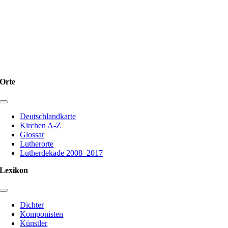
1
2
3
4
Weiter
Orte
Toggle
Navigation
Deutschlandkarte
Kirchen A-Z
Glossar
Lutherorte
Lutherdekade 2008–2017
Lexikon
Toggle
Navigation
Dichter
Komponisten
Künstler