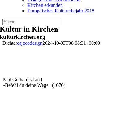
Kirchen erkunden
Europäisches Kulturerbejahr 2018
Zum
Kultur in Kirchen
Inhalt
kulturkirchen.org
springen
Dichter
cajocodesign
2024-10-03T08:08:31+00:00
Paul Gerhardts Lied
»Befehl du deine Wege« (1676)