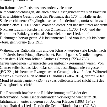
Im Rahmen des Pietismus entstanden viele neue
Kirchenlieddichtungen, die auch neue Gesangbücher mit sich brachten
Das wichtigste Gesangbuch des Pietismus, das 1704 in Halle an der
Saale erschienene »Freylinghausensche Liederbuch«, umfasste in zwei
Bänden etwa 1.500 Lieder. Während dieser Zeit hat sich unter andere
Nikolaus Ludwig Reichsgraf von Zinzendorf (1700–1760) und die
Herrnhuter Brüdergemeine als Hort vieler neuer Lieder und
Dichtungen hervor getan. Als bekanntestes Lied von ihm gilt bis heute
»Jesu, geh voran« (EG 391).
Während des Rationalismus und der Klassik wurden viele Lieder nach
aufklärerischem Prinzip überarbeitet. Parallel gab es Neudichtungen,
die in dem 1780 von Johann Andreas Cramer (1723–1788)
herausgegebenen «Cramersche Gesangbuch« gesammelt waren. Von
Cramer selbst ist das Lied »Das sollt ihr, Jesu Jünger, nie vergessen«
(EG 221) bis heute im Evangelischen Gesangbuch zu finden. Während
dieser Zeit wirkte auch Matthias Claudius (1740–1815), der mit »Der
Mond ist aufgegangen« (EG 482) das beliebteste Lied (nicht nur) des
Gesangbuches schrieb.
Die Romantik brachte eine Rückbesinnung auf Lieder der
Reformation. Neue Lieder entstanden vorwiegend wieder im 20.
Jahrhundert – unter anderem von Jochen Klepper (1903–1942)
beispielhaft das Lied »Der du die Zeit in Händen hast« (EG 64),