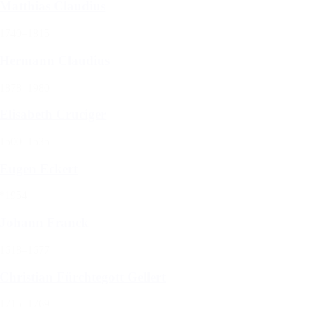
Matthias Claudius
1740–1815
Hermann Claudius
1878–1980
Elisabeth Cruciger
1500–1535
Eugen Eckert
*1954
Johann Franck
1618–1677
Christian Fürchtegott Gellert
1715–1769