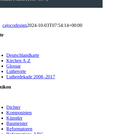
cajocodesign
2024-10-03T07:54:14+00:00
te
oggle
avigation
Deutschlandkarte
Kirchen A-Z
Glossar
Lutherorte
Lutherdekade 2008–2017
xikon
oggle
avigation
Dichter
Komponisten
Künstler
Baumeister
Reformatoren