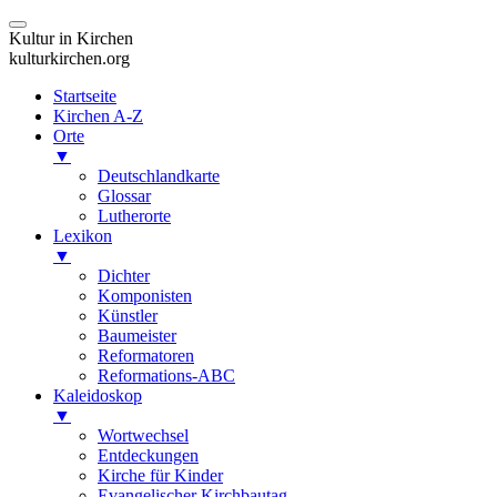
Kultur in Kirchen
kulturkirchen.org
Startseite
Kirchen A-Z
Orte
▼
Deutschlandkarte
Glossar
Lutherorte
Lexikon
▼
Dichter
Komponisten
Künstler
Baumeister
Reformatoren
Reformations-ABC
Kaleidoskop
▼
Wortwechsel
Entdeckungen
Kirche für Kinder
Evangelischer Kirchbautag