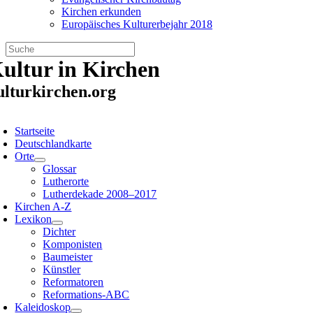
Kirchen erkunden
Europäisches Kulturerbejahr 2018
Zum
ultur in Kirchen
Inhalt
springen
ulturkirchen.org
oggle
avigation
Startseite
Deutschlandkarte
Orte
Glossar
Lutherorte
Lutherdekade 2008–2017
Kirchen A-Z
Lexikon
Dichter
Komponisten
Baumeister
Künstler
Reformatoren
Reformations-ABC
Kaleidoskop