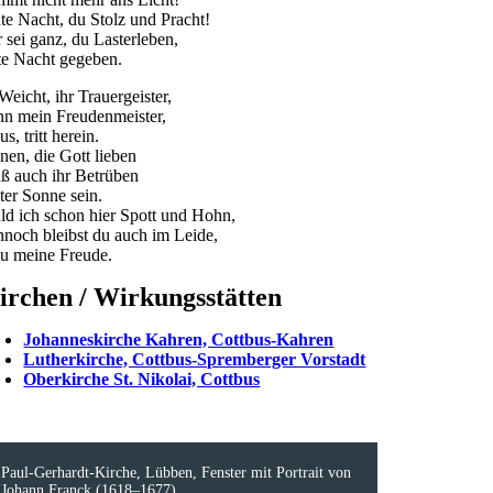
te Nacht, du Stolz und Pracht!
r sei ganz, du Lasterleben,
te Nacht gegeben.
Weicht, ihr Trauergeister,
nn mein Freudenmeister,
us, tritt herein.
nen, die Gott lieben
ß auch ihr Betrüben
uter Sonne sein.
ld ich schon hier Spott und Hohn,
nnoch bleibst du auch im Leide,
su meine Freude.
irchen / Wirkungsstätten
Johanneskirche Kahren, Cottbus-Kahren
Lutherkirche, Cottbus-Spremberger Vorstadt
Oberkirche St. Nikolai, Cottbus
Paul-Gerhardt-Kirche, Lübben, Fenster mit Portrait von
Johann Franck (1618–1677)