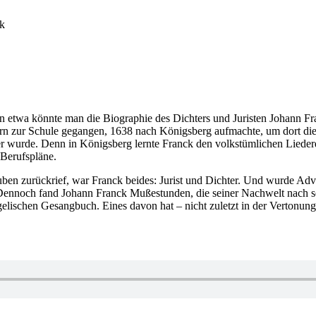
ck
in etwa könnte man die Biographie des Dichters und Juristen Johann Fr
orn zur Schule gegangen, 1638 nach Königsberg aufmachte, um dort die 
chter wurde. Denn in Königsberg lernte Franck den volkstümlichen Lied
 Berufspläne.
ben zurückrief, war Franck beides: Jurist und Dichter. Und wurde Adv
 Dennoch fand Johann Franck Mußestunden, die seiner Nachwelt nach 
gelischen Gesangbuch. Eines davon hat – nicht zuletzt in der Vertonu