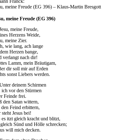
hann Franck:
su, meine Freude (EG 396) – Klaus-Martin Bresgott
su, meine Freude (EG 396)
 Jesu, meine Freude,
ines Herzens Weide,
su, meine Zier.
h, wie lang, ach lange
t dem Herzen bange,
d verlangt nach dir!
ttes Lamm, mein Bräutigam,
er dir soll mir auf Erden
chts sonst Liebers werden.
 Unter deinem Schirmen
n ich vor den Stürmen
er Feinde frei.
ß den Satan wittern,
 den Feind erbittern,
 steht Jesus bei!
es itzt gleich kracht und blitzt,
 gleich Sünd und Hölle schrecken;
sus will mich decken.