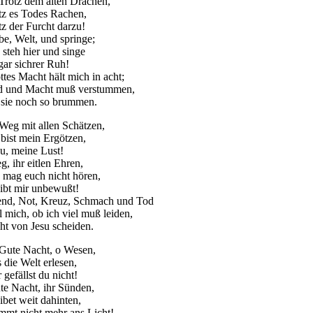
 Trotz dem alten Drachen,
otz es Todes Rachen,
tz der Furcht darzu!
be, Welt, und springe;
 steh hier und singe
 gar sichrer Ruh!
ttes Macht hält mich in acht;
d und Macht muß verstummen,
 sie noch so brummen.
 Weg mit allen Schätzen,
 bist mein Ergötzen,
su, meine Lust!
g, ihr eitlen Ehren,
h mag euch nicht hören,
eibt mir unbewußt!
end, Not, Kreuz, Schmach und Tod
l mich, ob ich viel muß leiden,
cht von Jesu scheiden.
 Gute Nacht, o Wesen,
 die Welt erlesen,
 gefällst du nicht!
te Nacht, ihr Sünden,
ibet weit dahinten,
mmt nicht mehr ans Licht!