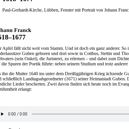
Paul-Gerhardt-Kirche, Lübben, Fenster mit Portrait von Johann Fran
ohann Franck
618–1677
r Apfel fällt nicht weit vom Stamm. Und ist doch ein ganz anderer. So 
ederlausitzer Guben geboren und dort sowie in Cottbus, Stettin und Th
ehvaters (sein Onkel), die Juristerei, zu erlernen – und dabei zum Di
f die Spuren der Poetik führte: neben seinem Studium und trotz anderer
s ihn die Mutter 1640 ins unter dem Dreißigjährigen Krieg ächzende Gu
d schließlich Landtagsabgeordneter (1671) seiner Heimatstadt Guben.
istliche Lieder bescherten. Zwei davon finden sich heute noch im Evan
rühmtheit erlangt: