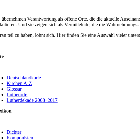
e übernehmen Verantwortung als offene Orte, die die aktuelle Auseinand
skutieren. Und sie zeigen sich als Vermittelnde, die die Wahrnehmungs- 
ran teil zu haben, lohnt sich. Hier finden Sie eine Auswahl vieler unt
te
oggle
avigation
Deutschlandkarte
Kirchen A-Z
Glossar
Lutherorte
Lutherdekade 2008–2017
xikon
oggle
avigation
Dichter
Komponisten