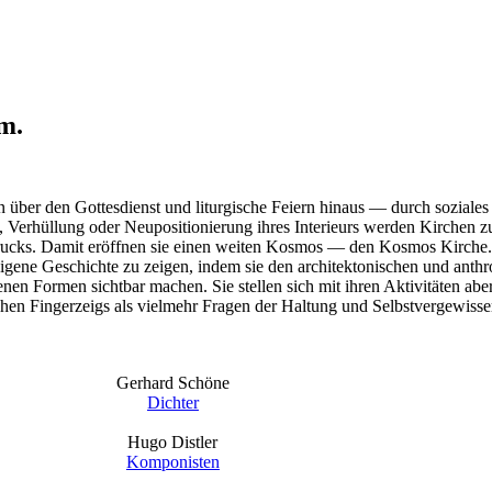
um.
n über den Gottesdienst und liturgische Feiern hinaus — durch sozial
, Verhüllung oder Neupositionierung ihres Interieurs werden Kirchen
drucks. Damit eröffnen sie einen weiten Kosmos — den Kosmos Kirche
ene Geschichte zu zeigen, indem sie den architektonischen und anthrop
nen Formen sichtbar machen. Sie stellen sich mit ihren Aktivitäten abe
en Fingerzeigs als vielmehr Fragen der Haltung und Selbstvergewisseru
Gerhard Schöne
Dichter
Hugo Distler
Komponisten