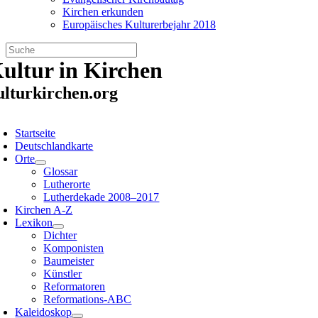
Kirchen erkunden
Europäisches Kulturerbejahr 2018
Zum
ultur in Kirchen
Inhalt
springen
ulturkirchen.org
oggle
avigation
Startseite
Deutschlandkarte
Orte
Glossar
Lutherorte
Lutherdekade 2008–2017
Kirchen A-Z
Lexikon
Dichter
Komponisten
Baumeister
Künstler
Reformatoren
Reformations-ABC
Kaleidoskop