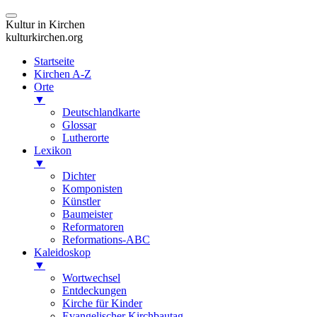
Kultur in Kirchen
kulturkirchen.org
Startseite
Kirchen A-Z
Orte
▼
Deutschlandkarte
Glossar
Lutherorte
Lexikon
▼
Dichter
Komponisten
Künstler
Baumeister
Reformatoren
Reformations-ABC
Kaleidoskop
▼
Wortwechsel
Entdeckungen
Kirche für Kinder
Evangelischer Kirchbautag