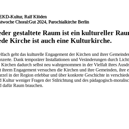
EKD-Kultur, Ralf Klöden
stwoche Choral:Gut 2024, Parochialkirche Berlin
eder gestaltete Raum ist ein kultureller Ra
ede Kirche ist auch eine Kulturkirche.
elfach geht das kulturelle Engagement der Kirchen und ihrer Gemeinde
nzerte. Dank temporärer Installationen und Veränderungen durch Licht
e Kirchen dadurch selbst neu wahrgenommen in der Vielfalt ihres Aus
t ihrem Engagement versuchen die Kirchen und ihre Gemeinden, ihre eig
rzel in der Region erlebbar und über konkrete Geschichte in verschiede
d Kultur weniger Fragen der Stilrichtung und des pädagogisch-moralisch
d dafür Raum brauchen.