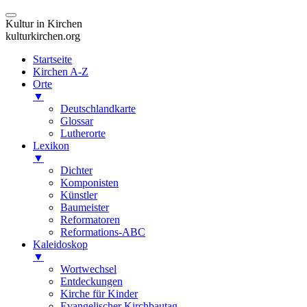
Kultur in Kirchen
kulturkirchen.org
Startseite
Kirchen A-Z
Orte
▼
Deutschlandkarte
Glossar
Lutherorte
Lexikon
▼
Dichter
Komponisten
Künstler
Baumeister
Reformatoren
Reformations-ABC
Kaleidoskop
▼
Wortwechsel
Entdeckungen
Kirche für Kinder
Evangelischer Kirchbautag