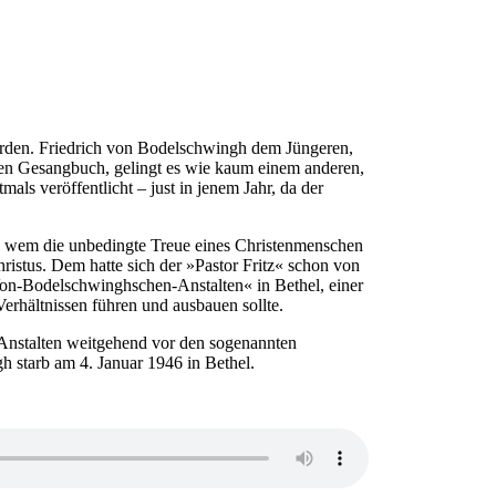
erden. Friedrich von Bodelschwingh dem Jüngeren,
hen Gesangbuch, gelingt es wie kaum einem anderen,
mals veröffentlicht – just in jenem Jahr, da der
, wem die unbedingte Treue eines Christenmenschen
istus. Dem hatte sich der »Pastor Fritz« schon von
»Von-Bodelschwinghschen-Anstalten« in Bethel, einer
erhältnissen führen und ausbauen sollte.
ne Anstalten weitgehend vor den sogenannten
 starb am 4. Januar 1946 in Bethel.