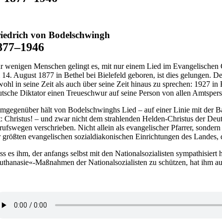
iedrich von Bodelschwingh
877–1946
r wenigen Menschen gelingt es, mit nur einem Lied im Evangelischen 
 14. August 1877 in Bethel bei Bielefeld geboren, ist dies gelungen.
wohl in seine Zeit als auch über seine Zeit hinaus zu sprechen: 1927 in 
utsche Diktator einen Treueschwur auf seine Person von allen Amtspers
mgegenüber hält von Bodelschwinghs Lied – auf einer Linie mit der B
lt: Christus! – und zwar nicht dem strahlenden Helden-Christus der De
rufswegen verschrieben. Nicht allein als evangelischer Pfarrer, sonder
r größten evangelischen sozialdiakonischen Einrichtungen des Landes, d
ss es ihm, der anfangs selbst mit den Nationalsozialisten sympathisiert
uthanasie«-Maßnahmen der Nationalsozialisten zu schützen, hat ihm au