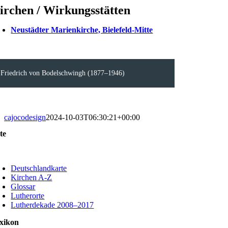
irchen / Wirkungsstätten
Neustädter Marienkirche, Bielefeld-Mitte
Friedrich von Bodelschwingh (1877–1946)
cajocodesign
2024-10-03T06:30:21+00:00
te
oggle
avigation
Deutschlandkarte
Kirchen A-Z
Glossar
Lutherorte
Lutherdekade 2008–2017
xikon