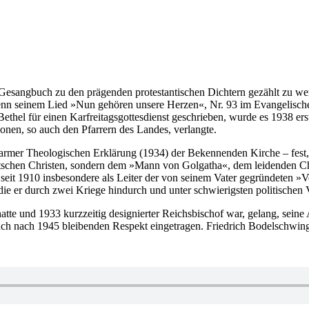
Gesangbuch zu den prägenden protestantischen Dichtern gezählt zu w
 Denn seinem Lied »Nun gehören unsere Herzen«, Nr. 93 im Evangelisc
Bethel für einen Karfreitagsgottesdienst geschrieben, wurde es 1938 erst
onen, so auch den Pfarrern des Landes, verlangte.
armer Theologischen Erklärung (1934) der Bekennenden Kirche – fest
utschen Christen, sondern dem »Mann von Golgatha«, dem leidenden Chr
n seit 1910 insbesondere als Leiter der von seinem Vater gegründeten 
ie er durch zwei Kriege hindurch und unter schwierigsten politischen V
 hatte und 1933 kurzzeitig designierter Reichsbischof war, gelang, sei
ch nach 1945 bleibenden Respekt eingetragen. Friedrich Bodelschwingh