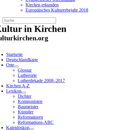
Kirchen erkunden
Europäisches Kulturerbejahr 2018
Zum
ultur in Kirchen
Inhalt
springen
ulturkirchen.org
oggle
avigation
Startseite
Deutschlandkarte
Orte
Glossar
Lutherorte
Lutherdekade 2008–2017
Kirchen A-Z
Lexikon
Dichter
Komponisten
Baumeister
Künstler
Reformatoren
Reformations-ABC
Kaleidoskop