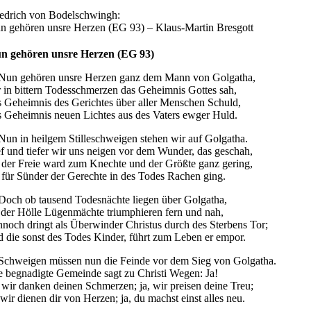
iedrich von Bodelschwingh:
n gehören unsre Herzen (EG 93) – Klaus-Martin Bresgott
n gehören unsre Herzen (EG 93)
 Nun gehören unsre Herzen ganz dem Mann von Golgatha,
r in bittern Todesschmerzen das Geheimnis Gottes sah,
s Geheimnis des Gerichtes über aller Menschen Schuld,
s Geheimnis neuen Lichtes aus des Vaters ewger Huld.
 Nun in heilgem Stilleschweigen stehen wir auf Golgatha.
ef und tiefer wir uns neigen vor dem Wunder, das geschah,
s der Freie ward zum Knechte und der Größte ganz gering,
s für Sünder der Gerechte in des Todes Rachen ging.
 Doch ob tausend Todesnächte liegen über Golgatha,
 der Hölle Lügenmächte triumphieren fern und nah,
nnoch dringt als Überwinder Christus durch des Sterbens Tor;
d die sonst des Todes Kinder, führt zum Leben er empor.
 Schweigen müssen nun die Feinde vor dem Sieg von Golgatha.
e begnadigte Gemeinde sagt zu Christi Wegen: Ja!
, wir danken deinen Schmerzen; ja, wir preisen deine Treu;
 wir dienen dir von Herzen; ja, du machst einst alles neu.