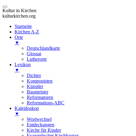
Kultur in Kirchen
kulturkirchen.org
Startseite
Kirchen A-Z
Orte
▼
Deutschlandkarte
Glossar
Lutherorte
Lexikon
▼
Dichter
Komponisten
Künstler
Baumeister
Reformatoren
Reformations-ABC
Kaleidoskop
▼
Wortwechsel
Entdeckungen
Kirche für Kinder
Evangelischer Kirchbautag