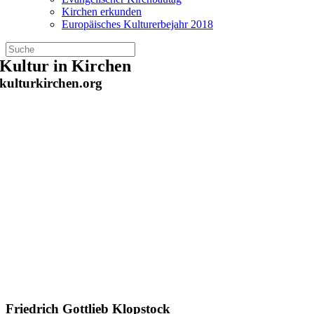
Kirchen erkunden
Europäisches Kulturerbejahr 2018
Zum
Kultur in Kirchen
Inhalt
kulturkirchen.org
springen
Friedrich Gottlieb Klopstock