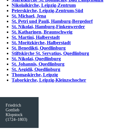
Nikolaikirche, Leipzig-Zentrum
Peterskirche, Leipzig-Zentrum-Süd
St. Michael, Jena
St. Petri und Pauli, Hamburg-Bergedorf
St. Nikolai, Hamburg-Finkenwerder
St. Katharinen, Braunschweig
St. Martini, Halberstadt
St. Moritzkirche, Halberstadt
St. Benedikti, Quedlinburg
Stiftskirche St. Servatius, Quedlinburg
St. Nikolai, Quedlinburg
St. Johannis, Quedlinburg
St. Aegidii, Quedlinburg
Thomaskirche, Leipzig
Taborkirche, Leipzig-Kleinzschocher
Friedrich
Gottlieb
Klopstock
(1724–1803)