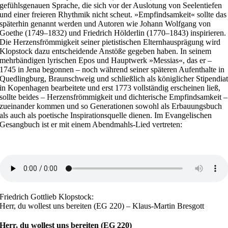
gefühlsgenauen Sprache, die sich vor der Auslotung von Seelentiefen
und einer freieren Rhythmik nicht scheut. »Empfindsamkeit« sollte das
späterhin genannt werden und Autoren wie Johann Wolfgang von
Goethe (1749–1832) und Friedrich Hölderlin (1770–1843) inspirieren.
Die Herzensfrömmigkeit seiner pietistischen Elternhausprägung wird
Klopstock dazu entscheidende Anstöße gegeben haben. In seinem
mehrbändigen lyrischen Epos und Hauptwerk »Messias«, das er –
1745 in Jena begonnen – noch während seiner späteren Aufenthalte in
Quedlingburg, Braunschweig und schließlich als königlicher Stipendia
in Kopenhagen bearbeitete und erst 1773 vollständig erscheinen ließ,
sollte beides – Herzensfrömmigkeit und dichterische Empfindsamkeit –
zueinander kommen und so Generationen sowohl als Erbauungsbuch
als auch als poetische Inspirationsquelle dienen. Im Evangelischen
Gesangbuch ist er mit einem Abendmahls-Lied vertreten:
Friedrich Gottlieb Klopstock:
Herr, du wollest uns bereiten (EG 220) – Klaus-Martin Bresgott
Herr, du wollest uns bereiten (EG 220)