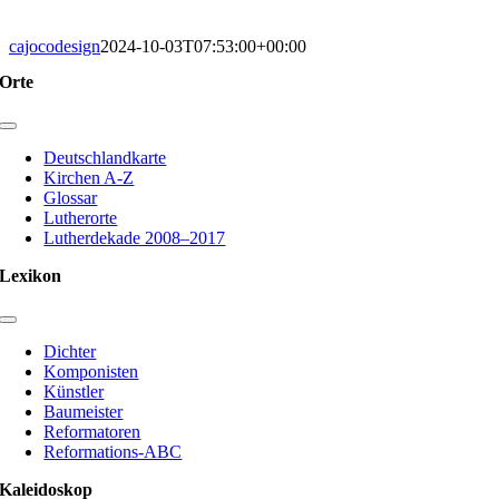
cajocodesign
2024-10-03T07:53:00+00:00
Orte
Toggle
Navigation
Deutschlandkarte
Kirchen A-Z
Glossar
Lutherorte
Lutherdekade 2008–2017
Lexikon
Toggle
Navigation
Dichter
Komponisten
Künstler
Baumeister
Reformatoren
Reformations-ABC
Kaleidoskop