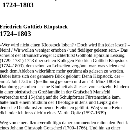
1724–1803
Friedrich Gottlieb Klopstock
1724–1803
»Wer wird nicht einen Klopstock loben? / Doch wird ihn jeder lesen? 
Nein! / Wir wollen weniger erhoben / und fleißiger gelesen sein.« Das
schreibt der Braunschweiger Dichterfürst Gotthold Ephraim Lessing
(1729–1781) 1753 über seinen Kollegen Friedrich Gottlieb Klopstock
(1724–1803), dem schon zu Lebzeiten vergönnt war, was vielen erst
nach dem Ableben widerfährt: mehr gerühmt als gelesen zu werden.
Dabei hätte sich der genauere Blick gelohnt: Denn Klopstock, der –
am 2. Juli 1724 in Quedlinburg geboren und am 14. März 1803 in
Hamburg gestorben – seine Kindheit als ältestes von siebzehn Kindern
in einer pietistischen Großfamilie in der Grafschaft Mansfeld
verbrachte und 15-jährig auf die Schulpfortaer Fürstenschule kam,
hatte nach einem Studium der Theologie in Jena und Leipzig die
deutsche Dichtkunst zu neuen Freiheiten geführt: Weg vom »Reim
dich oder ich fress dich!« eines Martin Opitz (1597–1639).
Weg von einer allzu »vernünftig« daher kommenden rationalen Poetik
eines Johann Christoph Gottsched (1700–1766). Und hin zu einer