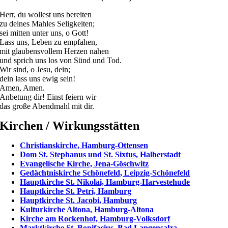
Herr, du wollest uns bereiten
zu deines Mahles Seligkeiten;
sei mitten unter uns, o Gott!
Lass uns, Leben zu empfahen,
mit glaubensvollem Herzen nahen
und sprich uns los von Sünd und Tod.
Wir sind, o Jesu, dein;
dein lass uns ewig sein!
Amen, Amen.
Anbetung dir! Einst feiern wir
das große Abendmahl mit dir.
Kirchen / Wirkungsstätten
Christianskirche, Hamburg-Ottensen
Dom St. Stephanus und St. Sixtus, Halberstadt
Evangelische Kirche, Jena-Göschwitz
Gedächtniskirche Schönefeld, Leipzig-Schönefeld
Hauptkirche St. Nikolai, Hamburg-Harvestehude
Hauptkirche St. Petri, Hamburg
Hauptkirche St. Jacobi, Hamburg
Kulturkirche ­Altona, Hamburg-Altona
Kirche am Rockenhof, Hamburg-Volksdorf
Marktkirche St. Bonifacius, Bad Langensalza