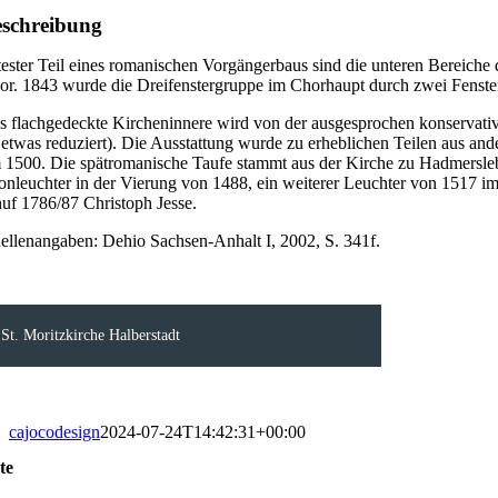
schreibung
tester Teil eines romanischen Vorgängerbaus sind die unteren Bereiche 
or. 1843 wurde die Dreifenstergruppe im Chorhaupt durch zwei Fenste
s flachgedeckte Kircheninnere wird von der ausgesprochen konservati
 etwas reduziert). Die Ausstattung wurde zu erheblichen Teilen aus and
 1500. Die spätromanische Taufe stammt aus der Kirche zu Hadmersleben
onleuchter in der Vierung von 1488, ein weiterer Leuchter von 1517 i
huf 1786/87 Christoph Jesse.
ellenangaben: Dehio Sachsen-Anhalt I, 2002, S. 341f.
St. Moritzkirche Halberstadt
cajocodesign
2024-07-24T14:42:31+00:00
te