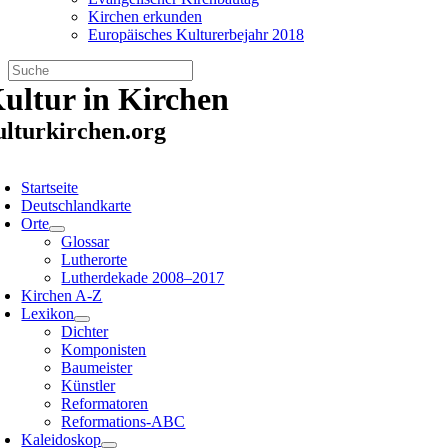
Kirchen erkunden
Europäisches Kulturerbejahr 2018
Zum
ultur in Kirchen
Inhalt
springen
ulturkirchen.org
oggle
avigation
Startseite
Deutschlandkarte
Orte
Glossar
Lutherorte
Lutherdekade 2008–2017
Kirchen A-Z
Lexikon
Dichter
Komponisten
Baumeister
Künstler
Reformatoren
Reformations-ABC
Kaleidoskop