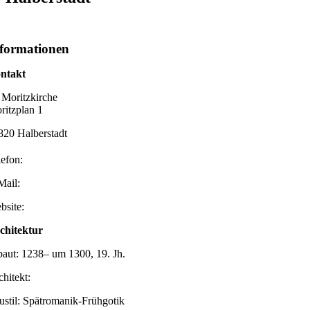
formationen
ntakt
. Moritzkirche
ritzplan 1
820 Halberstadt
lefon:
Mail:
bsite:
chitektur
baut: 1238– um 1300, 19. Jh.
chitekt:
ustil: Spätromanik-Frühgotik