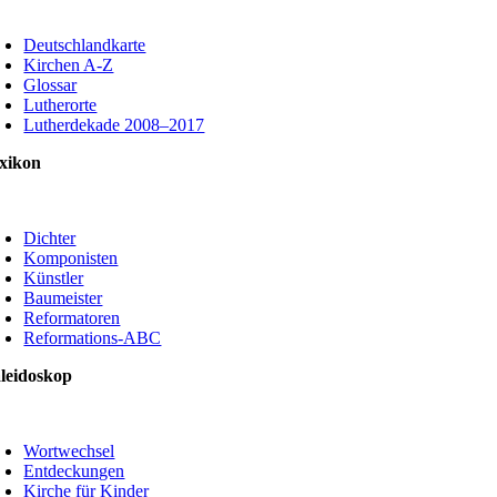
oggle
avigation
Deutschlandkarte
Kirchen A-Z
Glossar
Lutherorte
Lutherdekade 2008–2017
xikon
oggle
avigation
Dichter
Komponisten
Künstler
Baumeister
Reformatoren
Reformations-ABC
leidoskop
oggle
avigation
Wortwechsel
Entdeckungen
Kirche für Kinder