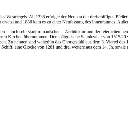
des Westriegels. Ab 1238 erfolgte der Neubau der dreischiffigen Pfeil
r ersetzt und 1886 kam es zu einer Neufassung des Innenraumes. Auße
ven – noch sehr stark romanischen – Architektur und der feierlichen
eren Kirchen übernommen. Der spätgotische Schnitzaltar von 1515/20 sit
. Zu nennen sind weiterhin das Chorgestühl aus dem 3. Viertel des 15
m Schiff, eine Glocke von 1281 und drei weitere aus dem 14. Jh. sowie