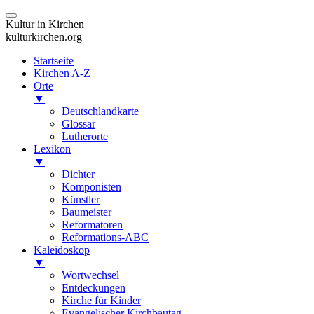
Kultur in Kirchen
kulturkirchen.org
Startseite
Kirchen A-Z
Orte
▼
Deutschlandkarte
Glossar
Lutherorte
Lexikon
▼
Dichter
Komponisten
Künstler
Baumeister
Reformatoren
Reformations-ABC
Kaleidoskop
▼
Wortwechsel
Entdeckungen
Kirche für Kinder
Evangelischer Kirchbautag