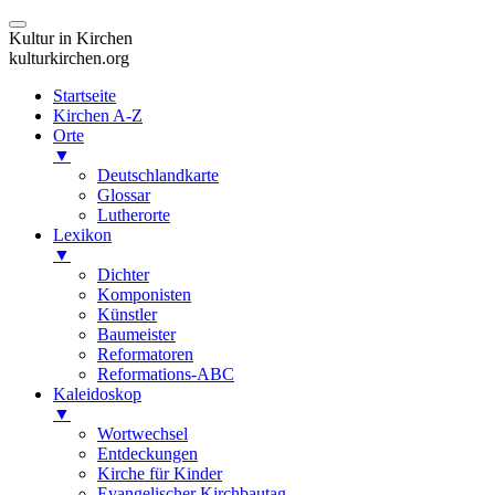
Kultur in Kirchen
kulturkirchen.org
Startseite
Kirchen A-Z
Orte
▼
Deutschlandkarte
Glossar
Lutherorte
Lexikon
▼
Dichter
Komponisten
Künstler
Baumeister
Reformatoren
Reformations-ABC
Kaleidoskop
▼
Wortwechsel
Entdeckungen
Kirche für Kinder
Evangelischer Kirchbautag