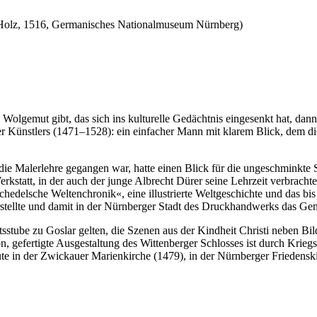
 Holz, 1516, Germanisches Nationalmuseum Nürnberg)
Wolgemut gibt, das sich ins kulturelle Gedächtnis eingesenkt hat, dan
 Künstlers (1471–1528): ein einfacher Mann mit klarem Blick, dem die
ie Malerlehre gegangen war, hatte einen Blick für die ungeschminkte S
erkstatt, in der auch der junge Albrecht Dürer seine Lehrzeit verbracht
chedelsche Weltenchronik«, eine illustrierte Weltgeschichte und das bis
rstellte und damit in der Nürnberger Stadt des Druckhandwerks das Ge
ube zu Goslar gelten, die Szenen aus der Kindheit Christi neben Bild
on, gefertigte Ausgestaltung des Wittenberger Schlosses ist durch Kr
eute in der Zwickauer Marienkirche (1479), in der Nürnberger Friedens