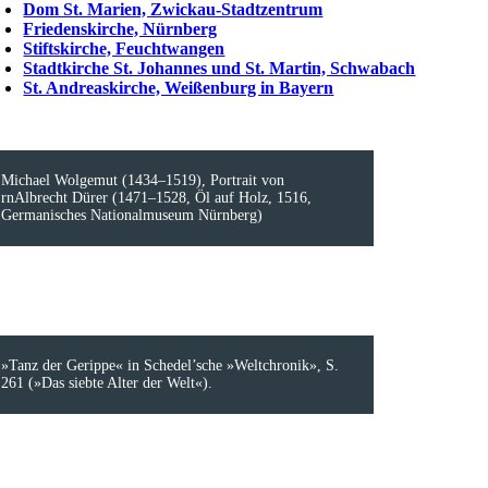
Dom St. Marien, Zwickau-Stadtzentrum
Friedenskirche, Nürnberg
Stiftskirche, Feuchtwangen
Stadtkirche St. Johannes und St. Martin, Schwabach
St. Andreaskirche, Weißenburg in Bayern
Michael Wolgemut (1434–1519), Portrait von
rnAlbrecht Dürer (1471–1528, Öl auf Holz, 1516,
Germanisches Nationalmuseum Nürnberg)
»Tanz der Gerippe« in Schedel’sche »Weltchronik», S.
261 (»Das siebte Alter der Welt«).