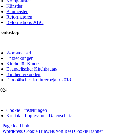
Komponisten
Künstler
Baumeister
Reformatoren
Reformations-ABC
leidoskop
oggle
avigation
Wortwechsel
Entdeckungen
Kirche für Kinder
Evangelischer Kirchbautag
Kirchen erkunden
Europäisches Kulturerbejahr 2018
024
oggle
avigation
Cookie Einstellungen
Kontakt | Impressum | Datenschutz
Page load link
WordPress Cookie Hinweis von Real Cookie Banner