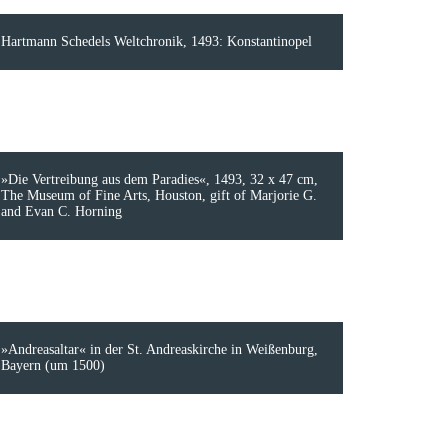
Hartmann Schedels Weltchronik, 1493: Konstantinopel
»Die Vertreibung aus dem Paradies«, 1493, 32 x 47 cm,
The Museum of Fine Arts, Houston, gift of Marjorie G.
and Evan C. Horning
»Andreasaltar« in der St. Andreaskirche in Weißenburg,
Bayern (um 1500)