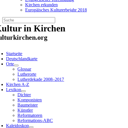
Kirchen erkunden
Europäisches Kulturerbejahr 2018
Zum
ultur in Kirchen
Inhalt
springen
ulturkirchen.org
oggle
avigation
Startseite
Deutschlandkarte
Orte
Glossar
Lutherorte
Lutherdekade 2008–2017
Kirchen A-Z
Lexikon
Dichter
Komponisten
Baumeister
Künstler
Reformatoren
Reformations-ABC
Kaleidoskop