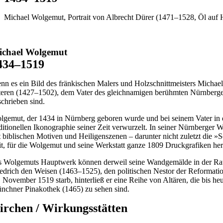
Michael Wolgemut, Portrait von Albrecht Dürer (1471–1528, Öl auf
ichael Wolgemut
434–1519
nn es ein Bild des fränkischen Malers und Holzschnittmeisters Michael 
teren (1427–1502), dem Vater des gleichnamigen berühmten Nürnberger
schrieben sind.
lgemut, der 1434 in Nürnberg geboren wurde und bei seinem Vater in d
aditionellen Ikonographie seiner Zeit verwurzelt. In seiner Nürnberger W
t biblischen Motiven und Heiligenszenen – darunter nicht zuletzt die »S
it, für die Wolgemut und seine Werkstatt ganze 1809 Druckgrafiken he
s Wolgemuts Hauptwerk können derweil seine Wandgemälde in der Ratsst
iedrich den Weisen (1463–1525), den politischen Nestor der Reformati
. November 1519 starb, hinterließ er eine Reihe von Altären, die bis h
nchner Pinakothek (1465) zu sehen sind.
irchen / Wirkungsstätten