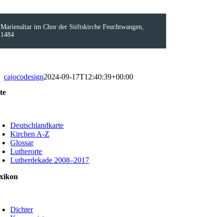
Marienaltar im Chor der Stiftskirche Feuchtwangen,
1484
cajocodesign
2024-09-17T12:40:39+00:00
te
oggle
avigation
Deutschlandkarte
Kirchen A-Z
Glossar
Lutherorte
Lutherdekade 2008–2017
xikon
oggle
avigation
Dichter