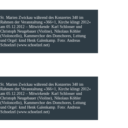
St. Marien Zwickau während des Konzertes 340 im
Rahmen der Veranstaltung »366+1, Kirche klingt 2012«
am 05.12.2012 – Mitwirkende Karl Schlosser und
Christoph Neugebauer (Violine), Nikolaus Köhler
(Violoncello), Kammerchor des Domchores, Leitung
und Orgel: kmd Henk Galenkamp. Foto: Andreas
Schoelzel (www.schoelzel.net)
St. Marien Zwickau während des Konzertes 340 im
Rahmen der Veranstaltung »366+1, Kirche klingt 2012«
am 05.12.2012 – Mitwirkende Karl Schlosser und
Christoph Neugebauer (Violine), Nikolaus Köhler
(Violoncello), Kammerchor des Domchores, Leitung
und Orgel: kmd Henk Galenkamp. Foto: Andreas
Schoelzel (www.schoelzel.net)