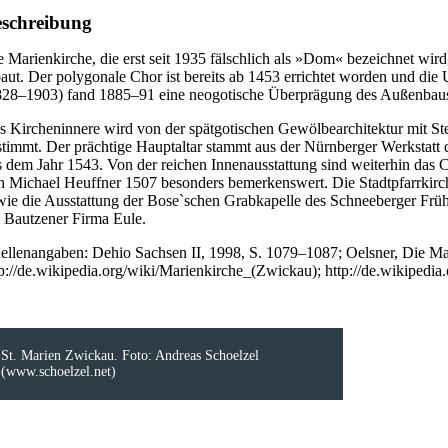
schreibung
e Marienkirche, die erst seit 1935 fälschlich als »Dom« bezeichnet wir
baut. Der polygonale Chor ist bereits ab 1453 errichtet worden und di
828–1903) fand 1885–91 eine neogotische Überprägung des Außenbaus mi
s Kircheninnere wird von der spätgotischen Gewölbearchitektur mit St
stimmt. Der prächtige Hauptaltar stammt aus der Nürnberger Werkstat
s dem Jahr 1543. Von der reichen Innenausstattung sind weiterhin das C
n Michael Heuffner 1507 besonders bemerkenswert. Die Stadtpfarrkirch
wie die Ausstattung der Bose`schen Grabkapelle des Schneeberger Fr
e Bautzener Firma Eule.
ellenangaben: Dehio Sachsen II, 1998, S. 1079–1087; Oelsner, Die Ma
tp://de.wikipedia.org/wiki/Marienkirche_(Zwickau); http://de.wikipedi
St. Marien Zwickau. Foto: Andreas Schoelzel
(www.schoelzel.net)