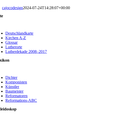
cajocodesign
2024-07-24T14:28:07+00:00
te
oggle
avigation
Deutschlandkarte
Kirchen A-Z
Glossar
Lutherorte
Lutherdekade 2008–2017
xikon
oggle
avigation
Dichter
Komponisten
Künstler
Baumeister
Reformatoren
Reformations-ABC
leidoskop