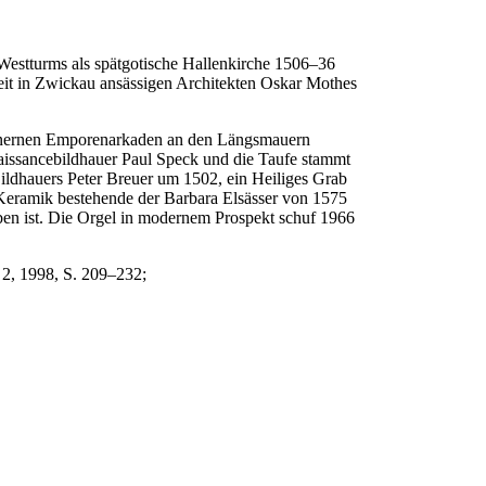
 Westturms als spätgotische Hallenkirche 1506–36
Zeit in Zwickau ansässigen Architekten Oskar Mothes
steinernen Emporenarkaden an den Längsmauern
aissancebildhauer Paul Speck und die Taufe stammt
Bildhauers Peter Breuer um 1502, ein Heiliges Grab
 Keramik bestehende der Barbara Elsässer von 1575
en ist. Die Orgel in modernem Prospekt schuf 1966
 2, 1998, S. 209–232;