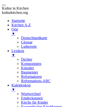
Kultur in Kirchen
kulturkirchen.org
Startseite
Kirchen A-Z
Orte
▼
Deutschlandkarte
Glossar
Lutherorte
Lexikon
▼
Dichter
Komponisten
Künstler
Baumeister
Reformatoren
Reformations-ABC
Kaleidoskop
▼
Wortwechsel
Entdeckungen
Kirche für Kinder
Evangelischer Kirchbautag