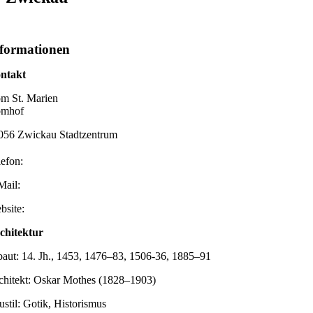
formationen
ntakt
m St. Marien
mhof
056 Zwickau Stadtzentrum
lefon:
Mail:
bsite:
chitektur
baut: 14. Jh., 1453, 1476–83, 1506-36, 1885–91
chitekt: Oskar Mothes (1828–1903)
ustil: Gotik, Historismus