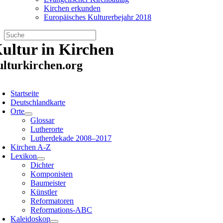
Kirchen erkunden
Europäisches Kulturerbejahr 2018
Zum
ultur in Kirchen
Inhalt
springen
ulturkirchen.org
oggle
avigation
Startseite
Deutschlandkarte
Orte
Glossar
Lutherorte
Lutherdekade 2008–2017
Kirchen A-Z
Lexikon
Dichter
Komponisten
Baumeister
Künstler
Reformatoren
Reformations-ABC
Kaleidoskop