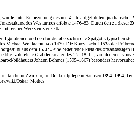
d, wurde unter Einbeziehung des im 14. Jh. aufgeführten quadratischen
e Umgestaltung des Westturmes erfolgte 1476–83. Durch den zu dieser 
t reicher Werksteinzier statt.
ernfigurationen und den für die obersächsische Spätgotik typischen 
t des Michael Wohlgemut von 1479. Die Kanzel schuf 1538 der Frühren
horgestühl aus dem 15. Jh., eine bedeutende Pieta des ortsansässigen 
e birgt zahlreiche Grabdenkmäler des 15.–18. Jh., von denen das aus
ühbarockbildhauers Johann Böhmes (1595–1667) besonders hervorzuheb
rienkirche in Zwickau, in: Denkmalpflege in Sachsen 1894–1994, Teil
a.org/wiki/Oskar_Mothes