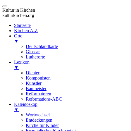
Kultur in Kirchen
kulturkirchen.org
Startseite
Kirchen A-Z
Orte
▼
Deutschlandkarte
Glossar
Lutherorte
Lexikon
▼
Dichter
Komponisten
Künstler
Baumeister
Reformatoren
Reformations-ABC
Kaleidoskop
▼
Wortwechsel
Entdeckungen
Kirche für Kinder
Evangelischer Kirchbautag