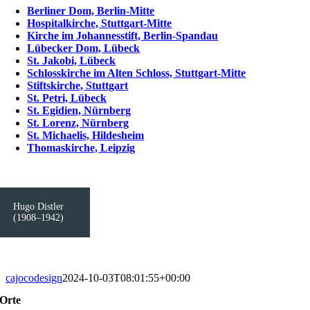
Berliner Dom, Berlin-Mitte
Hospitalkirche, Stuttgart-Mitte
Kirche im Johannesstift, Berlin-Spandau
Lübecker Dom, Lübeck
St. Jakobi, Lübeck
Schlosskirche im Alten Schloss, Stuttgart-Mitte
Stiftskirche, Stuttgart
St. Petri, Lübeck
St. Egidien, Nürnberg
St. Lorenz, Nürnberg
St. Michaelis, Hildesheim
Thomaskirche, Leipzig
Hugo Distler
(1908–1942)
cajocodesign
2024-10-03T08:01:55+00:00
Orte