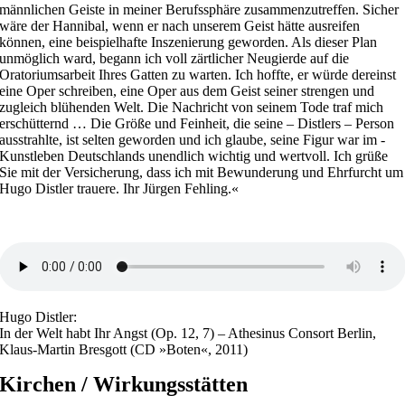
männlichen Geiste in meiner Berufssphäre zusammenzutreffen. Sicher
wäre der Hannibal, wenn er nach unserem Geist hätte ausreifen
können, eine beispielhafte Inszenierung geworden. Als dieser Plan
unmöglich ward, begann ich voll zärtlicher Neugierde auf die
Oratoriumsarbeit Ihres Gatten zu ­warten. Ich hoffte, er würde dereinst
eine Oper schreiben, eine Oper aus dem Geist seiner strengen und
zugleich blühenden Welt. Die Nachricht von seinem Tode traf mich
erschütternd … Die Größe und Feinheit, die seine – Distlers – ­Person
aus­strahlte, ist selten geworden und ich glaube, seine Figur war im ­
Kunstleben Deutschlands unendlich wichtig und wertvoll. Ich grüße
Sie mit der Versiche­rung, dass ich mit Bewunderung und Ehrfurcht um
Hugo Distler trauere. Ihr Jürgen Fehling.«
Hugo Distler:
In der Welt habt Ihr Angst (Op. 12, 7) – Athesinus Consort Berlin,
Klaus-Martin Bresgott (CD »Boten«, 2011)
Kirchen / Wirkungsstätten