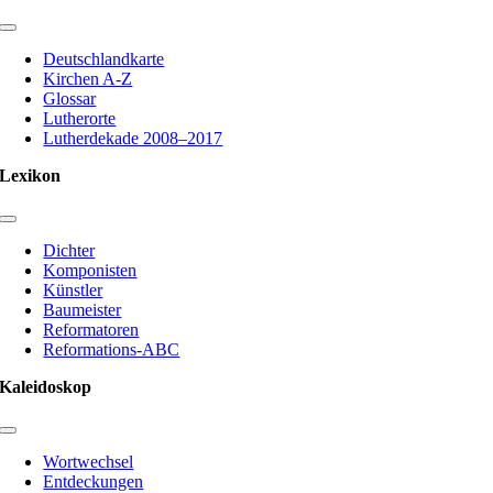
Toggle
Navigation
Deutschlandkarte
Kirchen A-Z
Glossar
Lutherorte
Lutherdekade 2008–2017
Lexikon
Toggle
Navigation
Dichter
Komponisten
Künstler
Baumeister
Reformatoren
Reformations-ABC
Kaleidoskop
Toggle
Navigation
Wortwechsel
Entdeckungen