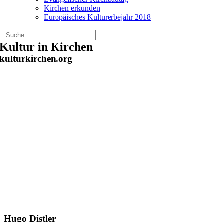
Kirchen erkunden
Europäisches Kulturerbejahr 2018
Zum
Kultur in Kirchen
Inhalt
kulturkirchen.org
springen
Hugo Distler