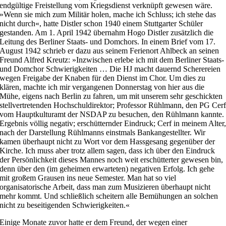
endgültige Freistellung vom Kriegsdienst verknüpft gewesen wäre.
»Wenn sie mich zum Militär holen, mache ich Schluss; ich stehe das
nicht durch«, hatte Distler schon 1940 einem Stuttgarter Schüler
gestanden. Am 1. April 1942 übernahm Hogo Distler zusätzlich die
Leitung des Berliner Staats- und Domchors. In einem Brief vom 17.
August 1942 schrieb er dazu aus seinem Ferienort Ahlbeck an seinen
Freund Alfred Kreutz: »Inzwischen erlebe ich mit dem Berliner Staats-
und Domchor Schwierigkeiten … Die HJ macht dauernd Scherereien
wegen Freigabe der Knaben für den Dienst im Chor. Um dies zu
klären, machte ich mir vergangenen Donnerstag von hier aus die
Mühe, eigens nach Berlin zu fahren, um mit unserem sehr geschickten
stellvertretenden Hochschuldirektor; Professor Rühlmann, den PG Cer
vom Hauptkulturamt der NSDAP zu besuchen, den Rühlmann kannte.
Ergebnis völlig negativ; erschütternder Eindruck; Cerf in meinem Alter
nach der Darstellung Rühlmanns einstmals Bankangestellter. Wir
kamen überhaupt nicht zu Wort vor dem Hassgesang gegenüber der
Kirche. Ich muss aber trotz allem sagen, dass ich über den Eindruck
der Persönlichkeit dieses Mannes noch weit erschütterter gewesen bin,
denn über den (im geheimen erwarteten) negativen Erfolg. Ich gehe
mit großem Grausen ins neue Semester. Man hat so viel
organisatorische Arbeit, dass man zum Musizieren überhaupt nicht
mehr kommt. Und schließlich scheitern alle Bemühungen an solchen
nicht zu beseitigenden Schwierigkeiten.«
Einige Monate zuvor hatte er dem Freund, der wegen einer