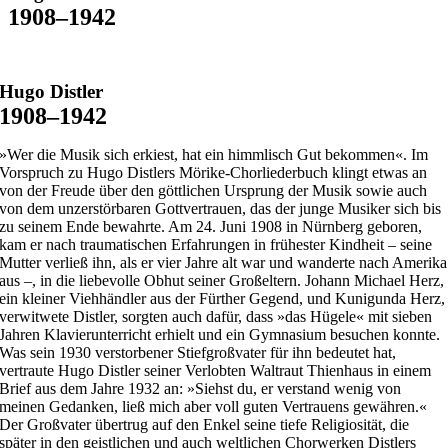
1908–1942
Hugo Distler
1908–1942
»Wer die Musik sich erkiest, hat ein himmlisch Gut bekommen«. Im
Vorspruch zu Hugo Distlers Mörike-Chorliederbuch klingt etwas an
von der Freude über den göttlichen Ursprung der Musik sowie auch
von dem unzerstörbaren Gottvertrauen, das der junge Musiker sich bis
zu seinem Ende bewahrte. Am 24. Juni 1908 in Nürnberg geboren,
kam er nach traumatischen Erfahrungen in frühester Kindheit – seine
Mutter verließ ihn, als er vier Jahre alt war und wanderte nach Amerika
aus –, in die liebevolle Obhut seiner Großeltern. Johann Michael Herz,
ein kleiner Viehhändler aus der Fürther Gegend, und Kunigunda Herz,
verwitwete Distler, sorgten auch dafür, dass »das Hügele« mit sieben
Jahren Klavierunterricht erhielt und ein Gymnasium besuchen konnte.
Was sein 1930 verstorbener Stiefgroßvater für ihn bedeutet hat,
vertraute Hugo Distler seiner Verlobten Waltraut Thienhaus in einem
Brief aus dem Jahre 1932 an: »Siehst du, er verstand wenig von
meinen Gedanken, ließ mich aber voll guten Vertrauens gewähren.«
Der Großvater übertrug auf den Enkel seine tiefe Religiosität, die
später in den geistlichen und auch weltlichen Chorwerken Distlers