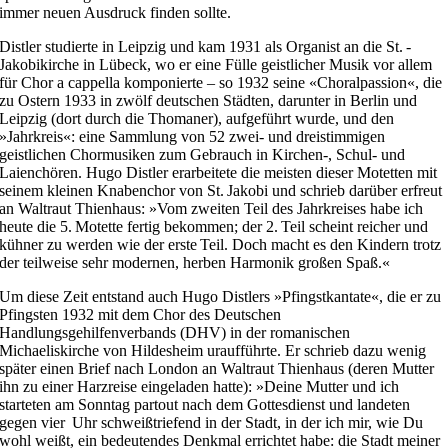
immer neuen Ausdruck finden sollte.
Distler studierte in Leipzig und kam 1931 als Organist an die St. ­
Jakobikirche in Lübeck, wo er eine Fülle geistlicher Musik vor allem
für Chor a cappella komponierte – so 1932 seine «Choralpassion«, die
zu Ostern 1933 in zwölf deutschen Städten, darunter in Berlin und
Leipzig (dort durch die Thomaner), aufgeführt wurde, und den
»Jahrkreis«: eine Sammlung von 52 zwei- und dreistimmigen
geistlichen Chormusiken zum Gebrauch in Kirchen-, Schul- und
Laienchören. Hugo Distler erarbeitete die meisten dieser Motetten mit
seinem kleinen Knabenchor von St. Jakobi und schrieb darüber erfreut
an Waltraut Thienhaus: »Vom zweiten Teil des Jahrkreises habe ich
heute die 5. Motette fertig bekommen; der 2. Teil scheint reicher und
kühner zu werden wie der erste Teil. Doch macht es den Kindern trotz
der teilweise sehr modernen, herben Harmonik großen Spaß.«
Um diese Zeit entstand auch Hugo Distlers »Pfingstkantate«, die er zu
Pfingsten 1932 mit dem Chor des Deutschen
Handlungsgehilfenverbands (DHV) in der romanischen
Michaeliskirche von Hildesheim uraufführte. Er schrieb dazu wenig
später einen Brief nach London an Waltraut Thienhaus (deren Mutter
ihn zu einer Harzreise eingeladen hatte): »Deine Mutter und ich
starteten am Sonntag partout nach dem Gottesdienst und landeten
gegen vier Uhr schweißtriefend in der Stadt, in der ich mir, wie Du
wohl weißt, ein bedeutendes Denkmal errichtet habe: die Stadt meiner