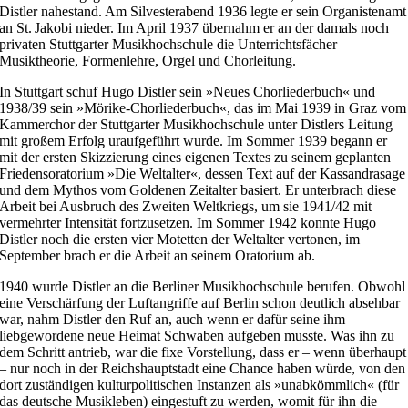
Distler nahestand. Am Silvesterabend 1936 legte er sein Organistenamt
an St. Jakobi nieder. Im April 1937 übernahm er an der damals noch
privaten Stuttgarter Musikhochschule die Unterrichtsfächer
Musiktheorie, Formenlehre, Orgel und Chorleitung.
In Stuttgart schuf Hugo Distler sein »Neues Chorliederbuch« und
1938/39 sein »Mörike-Chorliederbuch«, das im Mai 1939 in Graz vom
Kammerchor der Stuttgarter Musikhochschule unter Distlers Leitung
mit großem Erfolg uraufgeführt wurde. Im Sommer 1939 begann er
mit der ersten Skizzierung eines eigenen Textes zu seinem geplanten
Friedens­oratorium »Die Weltalter«, dessen Text auf der Kassandrasage
und dem Mythos vom Goldenen Zeitalter basiert. Er unterbrach diese
Arbeit bei Ausbruch des Zweiten Weltkriegs, um sie 1941/42 mit
vermehrter Intensität fortzusetzen. Im Sommer 1942 konnte Hugo
Distler noch die ersten vier Motetten der Weltalter vertonen, im
September brach er die Arbeit an seinem Oratorium ab.
1940 wurde Distler an die Berliner Musikhochschule berufen. Obwohl
eine Verschärfung der Luftangriffe auf Berlin schon deutlich absehbar
war, nahm Distler den Ruf an, auch wenn er dafür seine ihm
liebgewordene neue Heimat Schwaben aufgeben musste. Was ihn zu
dem Schritt antrieb, war die fixe Vorstellung, dass er – wenn überhaupt
– nur noch in der Reichshauptstadt eine Chance haben würde, von den
dort zuständigen kulturpolitischen Instanzen als »unabkömmlich« (für
das deutsche Musikleben) eingestuft zu werden, womit für ihn die