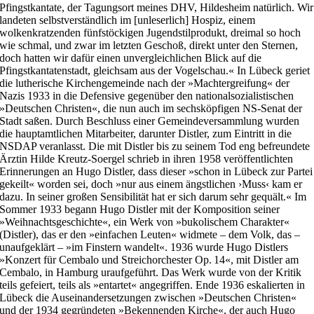
Pfingstkantate, der Tagungsort meines DHV, Hildesheim natürlich. Wir
landeten selbstverständlich im [unleserlich] Hospiz, einem
wolkenkratzenden fünfstöckigen Jugendstilprodukt, dreimal so hoch
wie schmal, und zwar im letzten Geschoß, direkt unter den Sternen,
doch hatten wir dafür einen unvergleichlichen Blick auf die
Pfingstkantatenstadt, gleichsam aus der Vogelschau.« In Lübeck geriet
die lutherische Kirchengemeinde nach der »Machtergreifung« der
Nazis 1933 in die Defensive gegenüber den nationalsozialistischen
»Deutschen Christen«, die nun auch im sechsköpfigen NS-Senat der
Stadt saßen. Durch Beschluss einer Gemeindeversammlung wurden
die hauptamtlichen Mitarbeiter, darunter Distler, zum Eintritt in die
NSDAP veranlasst. Die mit Distler bis zu seinem Tod eng befreundete
Ärztin Hilde Kreutz-Soergel schrieb in ihren 1958 veröffentlichten
Erinnerungen an Hugo Distler, dass dieser »schon in Lübeck zur Partei
gekeilt« worden sei, doch »nur aus einem ängstlichen ›Muss‹ kam er
dazu. In seiner großen Sensibilität hat er sich darum sehr gequält.« Im
Sommer 1933 begann Hugo Distler mit der Komposition seiner
»Weihnachtsgeschichte«, ein Werk von »bukolischem Charakter«
(Distler), das er den »einfachen Leuten« widmete – dem Volk, das –
unaufgeklärt – »im Finstern wandelt«. 1936 wurde Hugo Distlers
»Konzert für Cembalo und Streichorchester Op. 14«, mit Distler am
Cembalo, in Hamburg uraufgeführt. Das Werk wurde von der Kritik
teils gefeiert, teils als »entartet« angegriffen. Ende 1936 eskalierten in
Lübeck die Auseinandersetzungen zwischen »Deutschen Christen«
und der 1934 gegründeten »Bekennenden Kirche«, der auch Hugo