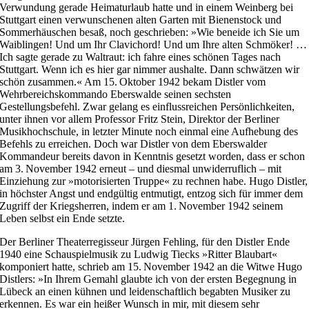
Verwundung gerade Heimaturlaub hatte und in einem Weinberg bei
Stuttgart einen verwunschenen alten Garten mit Bienenstock und
Sommerhäuschen besaß, noch geschrieben: »Wie beneide ich Sie um
Waiblingen! Und um Ihr Clavichord! Und um Ihre alten Schmöker! …
Ich sagte gerade zu Waltraut: ich fahre eines schönen Tages nach
Stuttgart. Wenn ich es hier gar nimmer aushalte. Dann schwätzen wir
schön zusammen.« Am 15. Oktober 1942 bekam Distler vom
Wehrbereichskommando Eberswalde seinen sechsten
Gestellungsbefehl. Zwar gelang es einflussreichen Persönlichkeiten,
unter ihnen vor allem Professor Fritz Stein, Direktor der Berliner
Musikhochschule, in letzter Minute noch einmal eine Aufhebung des
Befehls zu erreichen. Doch war Distler von dem Eberswalder
Kommandeur bereits davon in Kenntnis gesetzt worden, dass er schon
am 3. November 1942 erneut – und diesmal unwiderruflich – mit
Einziehung zur »motorisierten Truppe« zu rechnen habe. Hugo Distler,
in höchster Angst und endgültig entmutigt, entzog sich für immer dem
Zugriff der Kriegsherren, indem er am 1. November 1942 seinem
Leben selbst ein Ende setzte.
Der Berliner Theaterregisseur ­Jürgen Fehling, für den Distler Ende
1940 eine Schauspielmusik zu Ludwig Tiecks »Ritter Blaubart«
komponiert hatte, schrieb am 15. November 1942 an die Witwe Hugo
Distlers: »In Ihrem Gemahl glaubte ich von der ersten Begegnung in
Lübeck an einen kühnen und leidenschaftlich begabten Musiker zu
erkennen. Es war ein heißer Wunsch in mir, mit diesem sehr