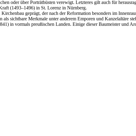
eichen oder über Porträtbüsten verewigt. Letzteres gilt auch für heraus
aft (1493–1496) in St. Lorenz in Nürnberg.
n Kirchenbau geprägt, der nach der Reformation besonders im Innenra
 den als sichtbare Merkmale unter anderem Emporen und Kanzelaltäre st
841) in vormals preußischen Landen. Einige dieser Baumeister und Arch