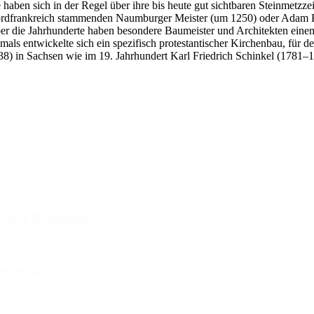
e haben sich in der Regel über ihre bis heute gut sichtbaren Steinmetzz
rdfrankreich stammenden Naumburger Meister (um 1250) oder Adam Kr
er die Jahrhunderte haben besondere Baumeister und Architekten eine
mals entwickelte sich ein spezifisch protestantischer Kirchenbau, für
38) in Sachsen wie im 19. Jahrhundert Karl Friedrich Schinkel (1781–1
arch
arch content
rt
rt content
lect number per page
ilter zurücksetzen
ürgen Bachmann
72–1951
eorge Bähr
66–1738