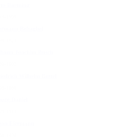
to Bartning
83–1959
ermann Behaghel
39–1921
ohann Joachim Busch
20–1802
iedrich Wilhelm Buttel
96–1869
org Daniel
29–1913
gon Eiermann
04–1970