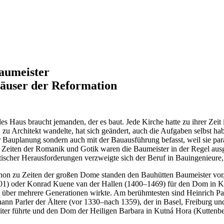
aumeister
äuser der Reformation
des Haus braucht jemanden, der es baut. Jede Kirche hatte zu ihrer Zei
n zu Architekt wandelte, hat sich geändert, auch die Aufgaben selbst ha
r Bauplanung sondern auch mit der Bauausführung befasst, weil sie par
 Zeiten der Romanik und Gotik waren die Baumeister in der Regel ausgeb
atischer Herausforderungen verzweigte sich der Beruf in Bauingenieure,
hon zu Zeiten der großen Dome standen den Bauhütten Baumeister vor, 
01) oder Konrad Kuene van der Hallen (1400–1469) für den Dom in Köln
e über mehrere Generationen wirkte. Am berühmtesten sind Heinrich P
hann Parler der Ältere (vor 1330–nach 1359), der in Basel, Freiburg u
iter führte und den Dom der Heiligen Barbara in Kutná Hora (Kuttenber