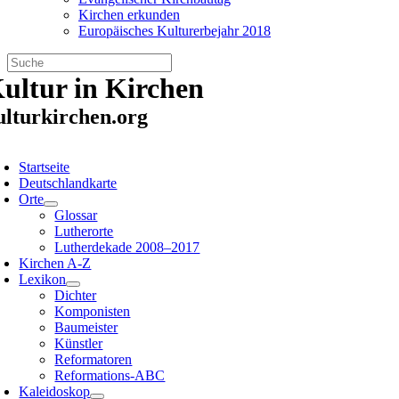
Kirchen erkunden
Europäisches Kulturerbejahr 2018
Zum
ultur in Kirchen
Inhalt
springen
ulturkirchen.org
oggle
avigation
Startseite
Deutschlandkarte
Orte
Glossar
Lutherorte
Lutherdekade 2008–2017
Kirchen A-Z
Lexikon
Dichter
Komponisten
Baumeister
Künstler
Reformatoren
Reformations-ABC
Kaleidoskop