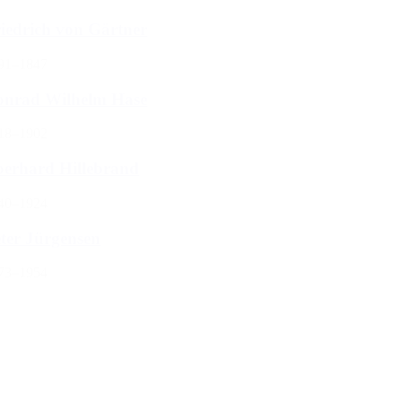
iedrich von Gärtner
91–1847
onrad Wilhelm Hase
18–1902
erhard Hillebrand
40–1924
ter Jürgensen
73–1954
1
2
3
Weiter