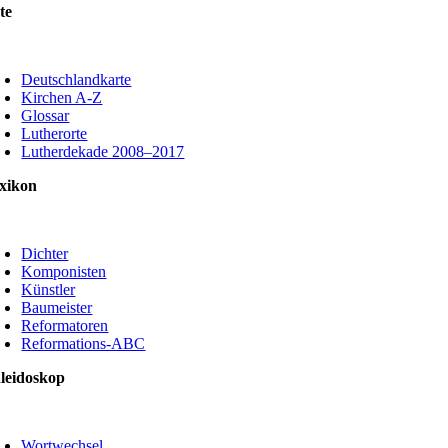
te
oggle
avigation
Deutschlandkarte
Kirchen A-Z
Glossar
Lutherorte
Lutherdekade 2008–2017
xikon
oggle
avigation
Dichter
Komponisten
Künstler
Baumeister
Reformatoren
Reformations-ABC
leidoskop
oggle
avigation
Wortwechsel