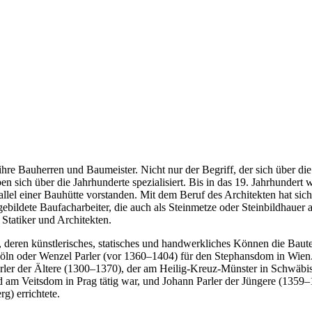
t ihre Bauherren und Baumeister. Nicht nur der Begriff, der sich über
ben sich über die Jahrhunderte spezialisiert. Bis in das 19. Jahrhunder
allel einer Bauhütte vorstanden. Mit dem Beruf des Architekten hat si
ildete Baufacharbeiter, die auch als Steinmetze oder Steinbildhauer ar
 Statiker und Architekten.
deren künstlerisches, statisches und handwerkliches Können die Baute
 oder Wenzel Parler (vor 1360–1404) für den Stephansdom in Wien. Gl
arler der Ältere (1300–1370), der am Heilig-Kreuz-Münster in Schwäb
nd am Veitsdom in Prag tätig war, und Johann Parler der Jüngere (1359–
g) errichtete.