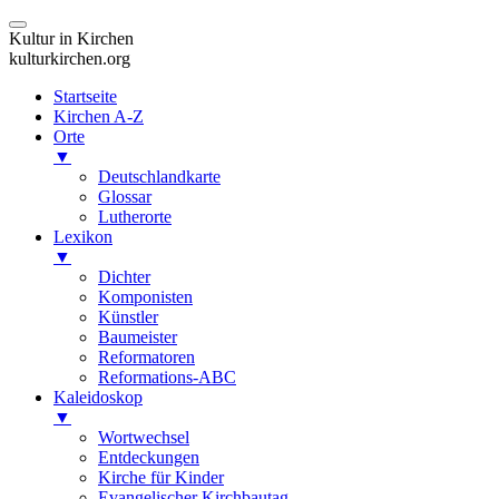
Kultur in Kirchen
kulturkirchen.org
Startseite
Kirchen A-Z
Orte
▼
Deutschlandkarte
Glossar
Lutherorte
Lexikon
▼
Dichter
Komponisten
Künstler
Baumeister
Reformatoren
Reformations-ABC
Kaleidoskop
▼
Wortwechsel
Entdeckungen
Kirche für Kinder
Evangelischer Kirchbautag