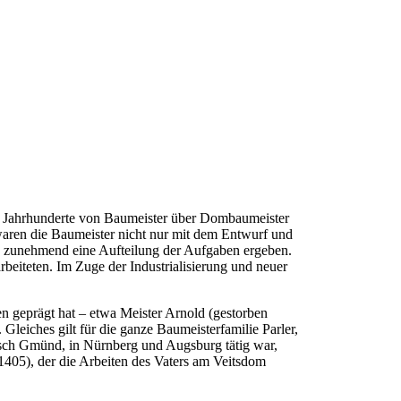
 die Jahrhunderte von Baumeister über Dombaumeister
t waren die Baumeister nicht nur mit dem Entwurf und
ch zunehmend eine Aufteilung der Aufgaben ergeben.
beiteten. Im Zuge der Industrialisierung und neuer
n geprägt hat – etwa Meister Arnold (gestorben
eiches gilt für die ganze Baumeisterfamilie Parler,
isch Gmünd, in Nürnberg und Augsburg tätig war,
1405), der die Arbeiten des Vaters am Veitsdom