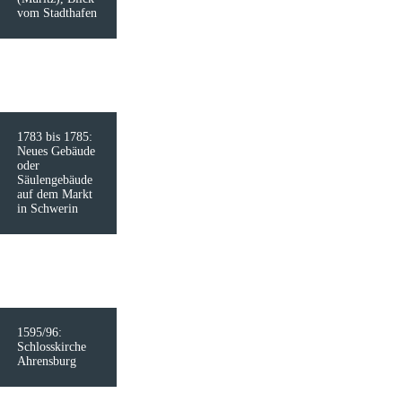
vom Stadthafen
1783 bis 1785:
Neues Gebäude
oder
Säulengebäude
auf dem Markt
in Schwerin
1595/96:
Schlosskirche
Ahrensburg