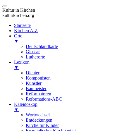
Kultur in Kirchen
kulturkirchen.org
Startseite
Kirchen A-Z
Orte
▼
Deutschlandkarte
Glossar
Lutherorte
Lexikon
▼
Dichter
Komponisten
Künstler
Baumeister
Reformatoren
Reformations-ABC
Kaleidoskop
▼
Wortwechsel
Entdeckungen
Kirche für Kinder
Evangelischer Kirchbautag