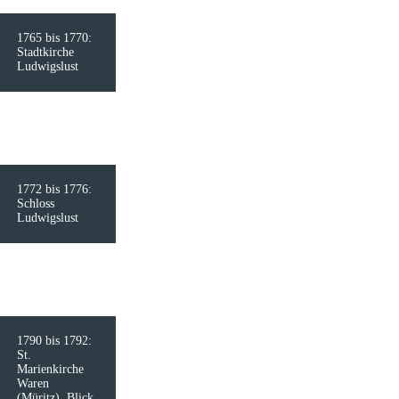
1765 bis 1770:
Stadtkirche
Ludwigslust
1772 bis 1776:
Schloss
Ludwigslust
1790 bis 1792:
St.
Marienkirche
Waren
(Müritz), Blick