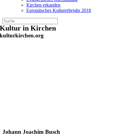
Kirchen erkunden
Europäisches Kulturerbejahr 2018
Zum
Kultur in Kirchen
Inhalt
kulturkirchen.org
springen
Johann Joachim Busch