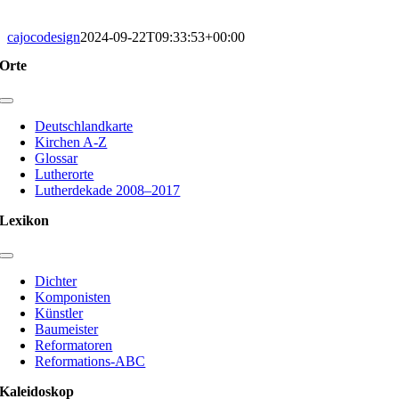
cajocodesign
2024-09-22T09:33:53+00:00
Orte
Toggle
Navigation
Deutschlandkarte
Kirchen A-Z
Glossar
Lutherorte
Lutherdekade 2008–2017
Lexikon
Toggle
Navigation
Dichter
Komponisten
Künstler
Baumeister
Reformatoren
Reformations-ABC
Kaleidoskop