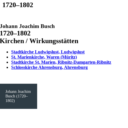
1720–1802
Johann Joachim Busch
1720–1802
Kirchen / Wirkungsstätten
Stadtkirche Ludwigslust, Ludwigslust
St. Marienkirche, Waren (Müritz)
Stadtkirche St. Marien, Ribnitz-Damgarten-Ribnitz
Schlosskirche Ahrensburg, Ahrensburg
Johann Joachim
Busch (1720–
1802)