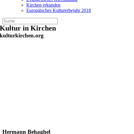
Kirchen erkunden
Europäisches Kulturerbejahr 2018
Zum
Kultur in Kirchen
Inhalt
kulturkirchen.org
springen
Hermann Behaghel