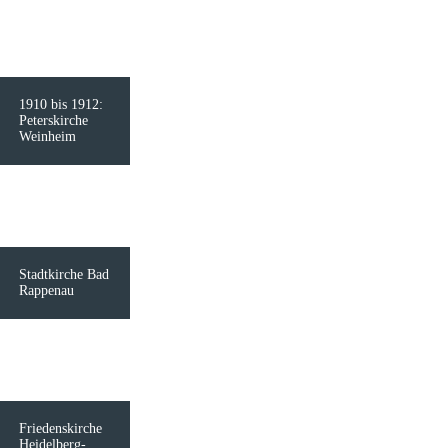
1910 bis 1912:
Peterskirche
Weinheim
Stadtkirche Bad
Rappenau
Friedenskirche
Heidelberg-