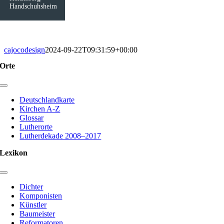
Handschuhsheim
cajocodesign
2024-09-22T09:31:59+00:00
Orte
Toggle
Navigation
Deutschlandkarte
Kirchen A-Z
Glossar
Lutherorte
Lutherdekade 2008–2017
Lexikon
Toggle
Navigation
Dichter
Komponisten
Künstler
Baumeister
Reformatoren