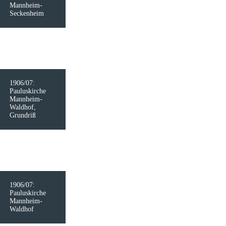
Mannheim-
Seckenheim
1906/07:
Pauluskirche
Mannheim-
Waldhof,
Grundriß
1906/07:
Pauluskirche
Mannheim-
Waldhof