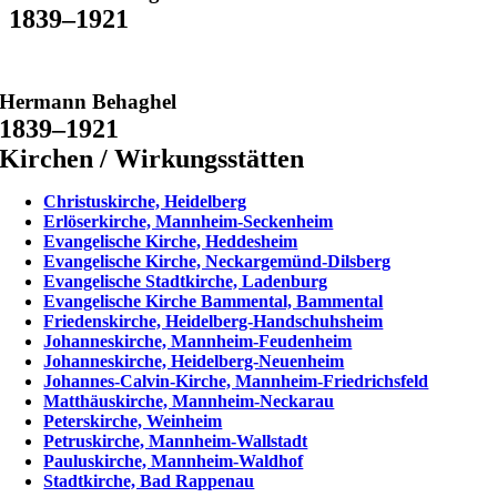
1839–1921
Hermann Behaghel
1839–1921
Kirchen / Wirkungsstätten
Christuskirche, Heidelberg
Erlöserkirche, Mannheim-Seckenheim
Evangelische Kirche, Heddesheim
Evangelische Kirche, Neckargemünd-Dilsberg
Evangelische Stadtkirche, Ladenburg
Evangelische Kirche Bammental, Bammental
Friedenskirche, Heidelberg-Handschuhsheim
Johanneskirche, Mannheim-Feudenheim
Johanneskirche, Heidelberg-Neuenheim
Johannes-Calvin-Kirche, Mannheim-Friedrichsfeld
Matthäuskirche, Mannheim-Neckarau
Peterskirche, Weinheim
Petruskirche, Mannheim-Wallstadt
Pauluskirche, Mannheim-Waldhof
Stadtkirche, Bad Rappenau