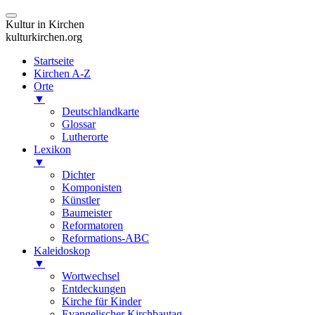
Kultur in Kirchen
kulturkirchen.org
Startseite
Kirchen A-Z
Orte
▼
Deutschlandkarte
Glossar
Lutherorte
Lexikon
▼
Dichter
Komponisten
Künstler
Baumeister
Reformatoren
Reformations-ABC
Kaleidoskop
▼
Wortwechsel
Entdeckungen
Kirche für Kinder
Evangelischer Kirchbautag