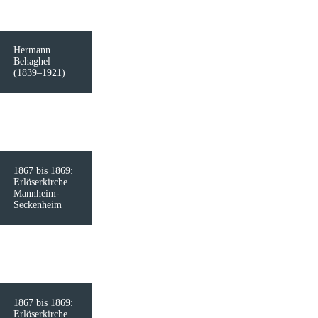
Hermann
Behaghel
(1839–1921)
1867 bis 1869:
Erlöserkirche
Mannheim-
Seckenheim
1867 bis 1869:
Erlöserkirche