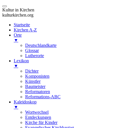
Kultur in Kirchen
kulturkirchen.org
Startseite
Kirchen A-Z
Orte
▼
Deutschlandkarte
Glossar
Lutherorte
Lexikon
▼
Dichter
Komponisten
Künstler
Baumeister
Reformatoren
Reformations-ABC
Kaleidoskop
▼
Wortwechsel
Entdeckungen
Kirche für Kinder
Evangelischer Kirchbautag