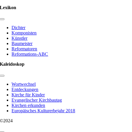
Lexikon
Toggle
Navigation
Dichter
Komponisten
Künstler
Baumeister
Reformatoren
Reformations-ABC
Kaleidoskop
Toggle
Navigation
Wortwechsel
Entdeckungen
Kirche für Kinder
Evangelischer Kirchbautag
Kirchen erkunden
Europäisches Kulturerbejahr 2018
©2024