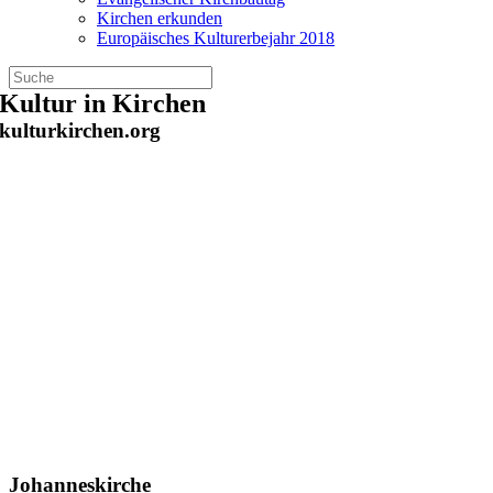
Kirchen erkunden
Europäisches Kulturerbejahr 2018
Zum
Kultur in Kirchen
Inhalt
kulturkirchen.org
springen
Johanneskirche