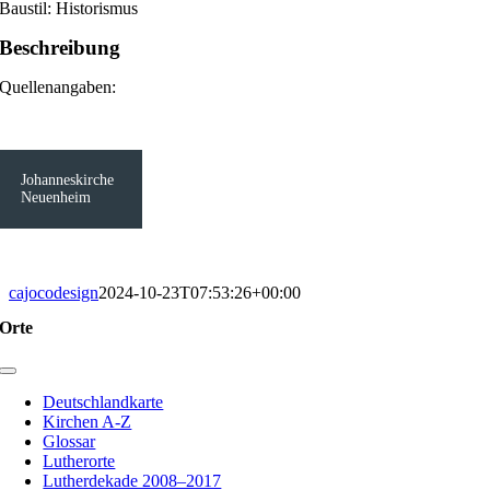
Baustil: Historismus
Beschreibung
Quellenangaben:
Johanneskirche
Neuenheim
cajocodesign
2024-10-23T07:53:26+00:00
Orte
Toggle
Navigation
Deutschlandkarte
Kirchen A-Z
Glossar
Lutherorte
Lutherdekade 2008–2017