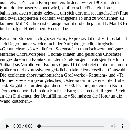
noch etwas Zeit zum Komponieren. In Jena, wo er 1908 mit dem
Ehrendoktor ausgezeichnet wird, kauft er schließlich ein Haus,
bahnstrategisch günstig gelegen, um sich dort mit (evangelischer) Frau
und zwei adoptierten Töchtern wenigstens ab und zu wohl­fühlen zu
können. Mit 43 Jahren ist er ausgebrannt und erliegt am 11. Mai 1916
im Leipziger Hotel einem Herzschlag.
Bei allem Streben nach großer Form, Expressivität und Virtuosität hat
sich Reger immer wieder auch der Aufgabe gestellt, liturgische
»Gebrauchsmusik« zu liefern. So entstehen mittelschwere und ganz
einfache Choralvorspiele, Choralkantaten und geistliche Chorsätze,
einiges davon im Kontakt mit dem Straßburger Theologen Friedrich
Spitta. Das Vorbild von Brahms Opus 110 überbietet er aber mit noch
größeren und expressiveren geistlichen Motetten derselben Opuszahl.
Die geplanten chorsymphonischen Großwerke »Requiem« und »Te
Deum«, sowie ein (evangelisches) Osteroratorium vereitelt der frühe
Tod. So gibt es nur den grandiosen »100. Psalm«, in dem ein Extra-
Trompetenchor als Finale »Ein feste Burg« schmettert. Regers Befehl
an den Dirigenten der Uraufführung: »Sie müssen die Hörer an die
Wand klatschen.«