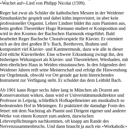
»Wachet auf«-Lied von Philipp Nicolai (1599).
Reger hat zwar als Schüler die katholischen Messen in der Weidener
Simultankirche gespielt und dabei kühn improvisiert, ist aber kein
professioneller Organist. Lehrer Lindner bildet ihn zum Pianisten aus,
beim großen Theoretiker Hugo Riemann studiert er Komposition und
wird in den Kosmos der Bachschen Harmonik eingeführt. Bald
bearbeitet Reger Bachsche Choralvorspiele für Klavier. Er orientiert
sich an den drei großen B’s: Bach, Beethoven, Brahms und
komponiert viel Klavier- und Kammermusik, dazu wie alle in dieser
Zeit etliche Klavierlieder. Eine schwere Erkrankung zwingt ihn, den
bisherigen Wirkungsort als Klavier- und Theorielehrer, Wiesbaden, mit
dem elterlichen Haus in Weiden einzutauschen. In den folgenden drei
Weidener Jahren reift seine Meisterschaft und erfolgt die Hinwendung
zur Orgelmusik, obwohl vor Ort gerade gar kein hinreichendes
Instrument zur Verfügung steht. Er schuldet das dem Leitbild Bach.
Ab 1901 kann Reger sechs Jahre lang in München als Dozent am
Konservatorium wirken, dann wird er Universitätsmusikdirektor und
Professor in Leipzig, schließlich Hofkapellmeister am musikalisch so
bedeutenden Hof in Meiningen. Er praktiziert die damalige Form des
Jetset: mit dem Nachtzug als Pianist und Dirigent eigener und anderer
Werke von einem Konzert zum andern, dazwischen
Lehrverpflichtungen nachkommen, oft knapp am Rande des
Nervenzusammenbruchs. Und dann braucht ja auch ein »Workaholic«