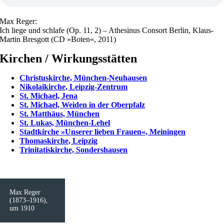
Max Reger:
Ich liege und schlafe (Op. 11, 2) – Athesinus Consort Berlin, Klaus-
Martin Bresgott (CD »Boten«, 2011)
Kirchen / Wirkungsstätten
Christuskirche, München-Neuhausen
Nikolaikirche, Leipzig-Zentrum
St. Michael, Jena
St. Michael, Weiden in der Oberpfalz
St. Matthäus, München
St. Lukas, München-Lehel
Stadtkirche »Unserer lieben Frauen«, Meiningen
Thomaskirche, Leipzig
Trinitatiskirche, Sondershausen
Max Reger
(1873–1916),
um 1910