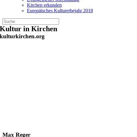
Kirchen erkunden
Europäisches Kulturerbejahr 2018
Zum
Kultur in Kirchen
Inhalt
kulturkirchen.org
springen
Max Reger