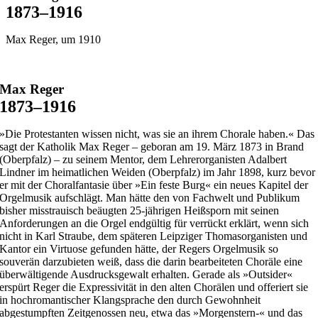
1873–1916
Max Reger, um 1910
Max Reger
1873–1916
»Die Protestanten wissen nicht, was sie an ihrem Chorale haben.« Das
sagt der Katholik Max Reger – geboran am 19. März 1873 in Brand
(Oberpfalz) – zu seinem Mentor, dem Lehrerorganisten Adalbert
Lindner im heimatlichen Weiden (Oberpfalz) im Jahr 1898, kurz bevor
er mit der Choralfantasie über »Ein feste Burg« ein neues Kapitel der
Orgelmusik aufschlägt. Man hätte den von Fachwelt und Publikum
bisher misstrauisch beäugten 25-jährigen Heißsporn mit seinen
Anforderungen an die Orgel endgültig für verrückt erklärt, wenn sich
nicht in Karl Straube, dem späteren Leipziger Thomasorganisten und
Kantor ein Virtuose gefunden hätte, der Regers Orgelmusik so
souverän darzubieten weiß, dass die darin bearbeiteten Choräle eine
überwältigende Ausdrucksgewalt erhalten. Gerade als »Outsider«
erspürt Reger die Expressivität in den alten Chorälen und offeriert sie
in hochromantischer Klangsprache den durch Gewohnheit
abgestumpften Zeitgenossen neu, etwa das »Morgenstern-« und das