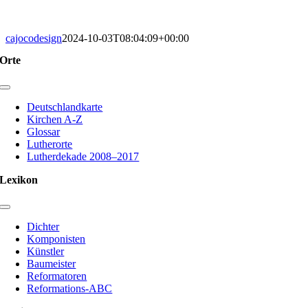
cajocodesign
2024-10-03T08:04:09+00:00
Orte
Toggle
Navigation
Deutschlandkarte
Kirchen A-Z
Glossar
Lutherorte
Lutherdekade 2008–2017
Lexikon
Toggle
Navigation
Dichter
Komponisten
Künstler
Baumeister
Reformatoren
Reformations-ABC