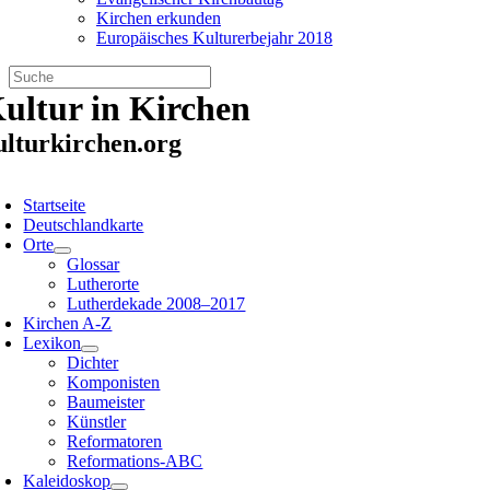
Kirchen erkunden
Europäisches Kulturerbejahr 2018
Zum
ultur in Kirchen
Inhalt
springen
ulturkirchen.org
oggle
avigation
Startseite
Deutschlandkarte
Orte
Glossar
Lutherorte
Lutherdekade 2008–2017
Kirchen A-Z
Lexikon
Dichter
Komponisten
Baumeister
Künstler
Reformatoren
Reformations-ABC
Kaleidoskop