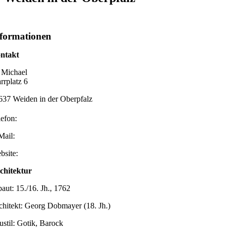
formationen
ntakt
. Michael
rrplatz 6
637 Weiden in der Oberpfalz
lefon:
Mail:
bsite:
chitektur
baut: 15./16. Jh., 1762
chitekt: Georg Dobmayer (18. Jh.)
ustil: Gotik, Barock