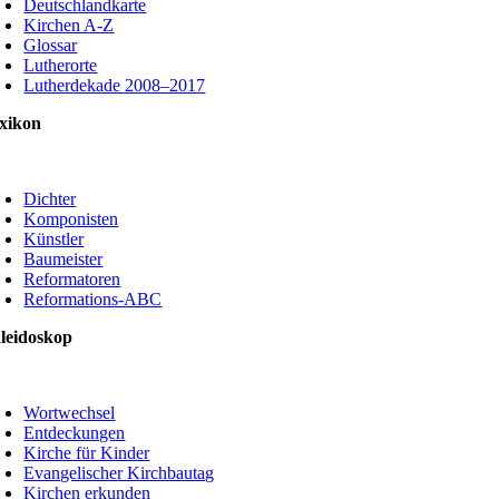
Deutschlandkarte
Kirchen A-Z
Glossar
Lutherorte
Lutherdekade 2008–2017
xikon
oggle
avigation
Dichter
Komponisten
Künstler
Baumeister
Reformatoren
Reformations-ABC
leidoskop
oggle
avigation
Wortwechsel
Entdeckungen
Kirche für Kinder
Evangelischer Kirchbautag
Kirchen erkunden