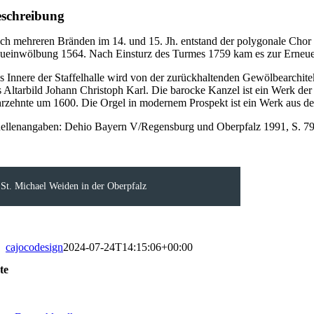
schreibung
ch mehreren Bränden im 14. und 15. Jh. entstand der polygonale Chor 
ueinwölbung 1564. Nach Einsturz des Turmes 1759 kam es zur Erneu
s Innere der Staffelhalle wird von der zurückhaltenden Gewölbearchit
s Altarbild Johann Christoph Karl. Die barocke Kanzel ist ein Werk d
hrzehnte um 1600. Die Orgel in modernem Prospekt ist ein Werk aus d
ellenangaben: Dehio Bayern V/Regensburg und Oberpfalz 1991, S. 7
St. Michael Weiden in der Oberpfalz
cajocodesign
2024-07-24T14:15:06+00:00
te
oggle
avigation