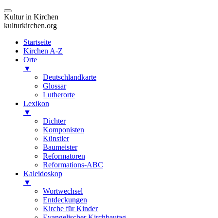
Kultur in Kirchen
kulturkirchen.org
Startseite
Kirchen A-Z
Orte
▼
Deutschlandkarte
Glossar
Lutherorte
Lexikon
▼
Dichter
Komponisten
Künstler
Baumeister
Reformatoren
Reformations-ABC
Kaleidoskop
▼
Wortwechsel
Entdeckungen
Kirche für Kinder
Evangelischer Kirchbautag