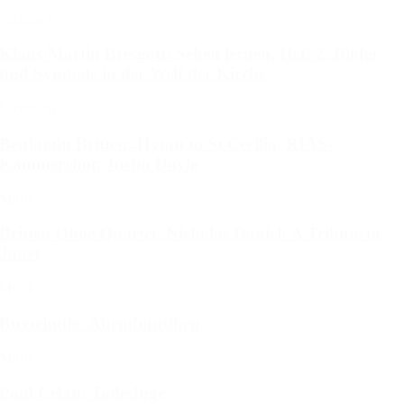
Sachbuch
Klaus-Martin Bresgott: Sehen lernen, Heft 2. Bilder
und Symbole in der Welt der Kirche
Sachbuch
Benjamin Britten: Hymn to St Cecilia, RIAS-
Kammerchor, Justin Doyle
Musik
Britten Oboe Quartet, Nicholas Daniel: A Tribute to
Janet
Musik
Buxtehude: Abendmusiken
Musik
Paul Celan: Todesfuge