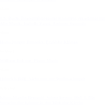
Musik
J.S. Bach: Brandenburgische Konzerte, Akademie für
Alte Musik, Isabelle Faust, Antoine Tamestit
Musik
Hans-Jürgen Benedict: Erzählte Klänge
Sachbuch
William Bolcom: Piano Music
Musik
Heinrich Böll: Nicht nur zur Weihnachtszeit
Belletristik
Klaus-Martin Bresgott: Sehen lernen, Heft 1. Die
Sprache der Künste in der Welt der Kirche