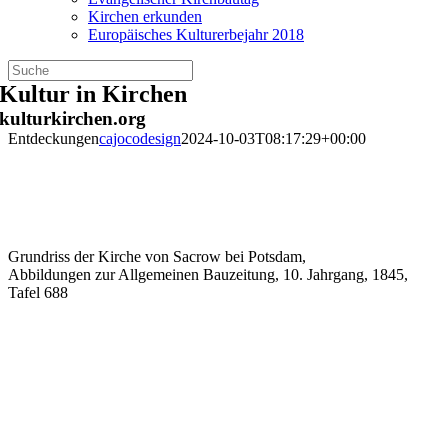
Kirchen erkunden
Europäisches Kulturerbejahr 2018
Zum
Kultur in Kirchen
Inhalt
kulturkirchen.org
springen
Entdeckungen
cajocodesign
2024-10-03T08:17:29+00:00
Grundriss der Kirche von Sacrow bei Potsdam,
Abbildungen zur Allgemeinen Bauzeitung, 10. Jahrgang, 1845,
Tafel 688