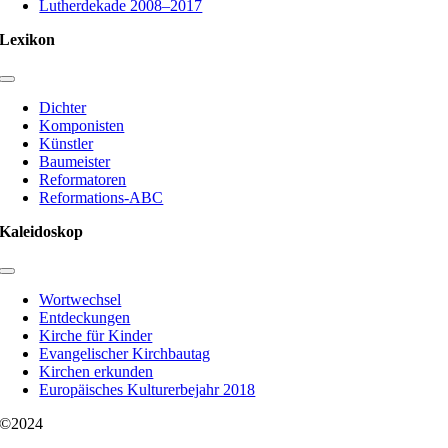
Lutherdekade 2008–2017
Lexikon
Toggle
Navigation
Dichter
Komponisten
Künstler
Baumeister
Reformatoren
Reformations-ABC
Kaleidoskop
Toggle
Navigation
Wortwechsel
Entdeckungen
Kirche für Kinder
Evangelischer Kirchbautag
Kirchen erkunden
Europäisches Kulturerbejahr 2018
©2024