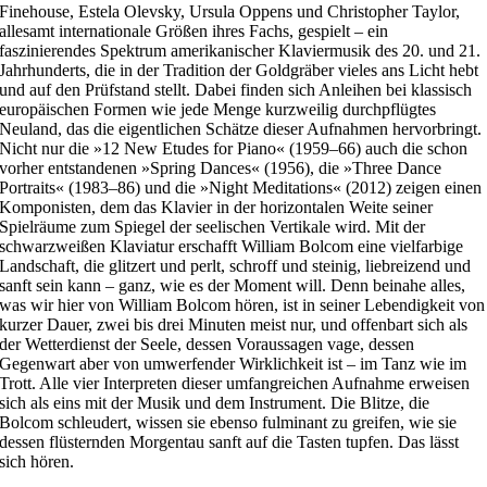
Finehouse, Estela Olevsky, Ursula Oppens und Christopher Taylor,
allesamt internationale Größen ihres Fachs, gespielt – ein
faszinierendes Spektrum amerikanischer Klaviermusik des 20. und 21.
Jahrhunderts, die in der Tradition der Goldgräber vieles ans Licht hebt
und auf den Prüfstand stellt. Dabei finden sich Anleihen bei klassisch
europäischen Formen wie jede Menge kurzweilig durchpflügtes
Neuland, das die eigentlichen Schätze dieser Aufnahmen hervorbringt.
Nicht nur die »12 New Etudes for Piano« (1959–66) auch die schon
vorher entstandenen »Spring Dances« (1956), die »Three Dance
Portraits« (1983–86) und die »Night Meditations« (2012) zeigen einen
Komponisten, dem das Klavier in der horizontalen Weite seiner
Spielräume zum Spiegel der seelischen Vertikale wird. Mit der
schwarzweißen Klaviatur erschafft William Bolcom eine vielfarbige
Landschaft, die glitzert und perlt, schroff und steinig, liebreizend und
sanft sein kann – ganz, wie es der Moment will. Denn beinahe alles,
was wir hier von William Bolcom hören, ist in seiner Lebendigkeit von
kurzer Dauer, zwei bis drei Minuten meist nur, und offenbart sich als
der Wetterdienst der Seele, dessen Voraussagen vage, dessen
Gegenwart aber von umwerfender Wirklichkeit ist – im Tanz wie im
Trott. Alle vier Interpreten dieser umfangreichen Aufnahme erweisen
sich als eins mit der Musik und dem Instrument. Die Blitze, die
Bolcom schleudert, wissen sie ebenso fulminant zu greifen, wie sie
dessen flüsternden Morgentau sanft auf die Tasten tupfen. Das lässt
sich hören.