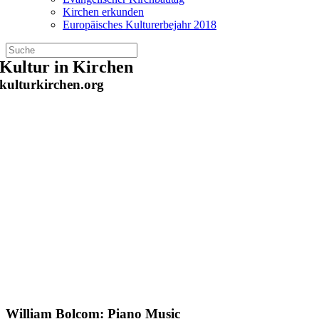
Kirchen erkunden
Europäisches Kulturerbejahr 2018
Zum
Kultur in Kirchen
Inhalt
kulturkirchen.org
springen
William Bolcom: Piano Music