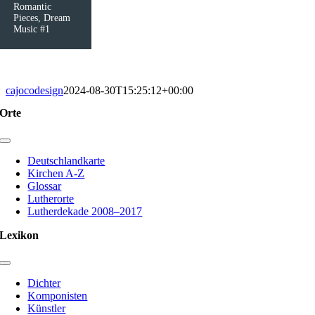
Romantic
Pieces, Dream
Music #1
cajocodesign
2024-08-30T15:25:12+00:00
Orte
Toggle
Navigation
Deutschlandkarte
Kirchen A-Z
Glossar
Lutherorte
Lutherdekade 2008–2017
Lexikon
Toggle
Navigation
Dichter
Komponisten
Künstler