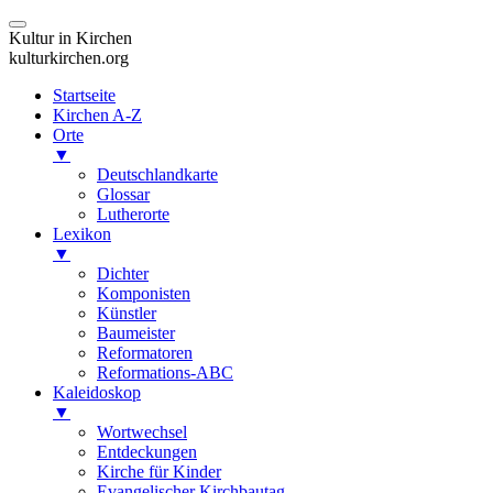
Kultur in Kirchen
kulturkirchen.org
Startseite
Kirchen A-Z
Orte
▼
Deutschlandkarte
Glossar
Lutherorte
Lexikon
▼
Dichter
Komponisten
Künstler
Baumeister
Reformatoren
Reformations-ABC
Kaleidoskop
▼
Wortwechsel
Entdeckungen
Kirche für Kinder
Evangelischer Kirchbautag