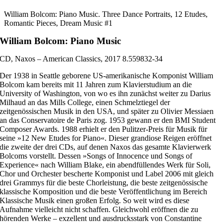
William Bolcom: Piano Music. Three Dance Portraits, 12 Etudes,
Romantic Pieces, Dream Music #1
William Bolcom: Piano Music
CD, Naxos – American Classics, 2017 8.559832-34
Der 1938 in Seattle geborene US-amerikanische Komponist William
Bolcom kam bereits mit 11 Jahren zum Klavierstudium an die
University of Washington, von wo es ihn zunächst weiter zu Darius
Milhaud an das Mills College, einen Schmelztiegel der
zeitgenössischen Musik in den USA, und später zu Olivier Messiaen
an das Conservatoire de Paris zog. 1953 gewann er den BMI Student
Composer Awards. 1988 erhielt er den Pulitzer-Preis für Musik für
seine »12 New Etudes for Piano«. Dieser grandiose Reigen eröffnet
die zweite der drei CDs, auf denen Naxos das gesamte Klavierwerk
Bolcoms vorstellt. Dessen »Songs of Innocence und Songs of
Experience« nach William Blake, ein abendfüllendes Werk für Soli,
Chor und Orchester bescherte Komponist und Label 2006 mit gleich
drei Grammys für die beste Chorleistung, die beste zeitgenössische
klassische Komposition und die beste Veröffentlichung im Bereich
Klassische Musik einen großen Erfolg. So weit wird es diese
Aufnahme vielleicht nicht schaffen. Gleichwohl eröffnen die zu
hörenden Werke – exzellent und ausdrucksstark von Constantine