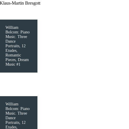
Klaus-Martin Bresgott
William
Bolcom: Piano
Music. Three
Dance
Portraits, 12
Etudes,
Romantic
Pieces, Dream
Music #1
William
Bolcom: Piano
Music. Three
Dance
Portraits, 12
Etudes,