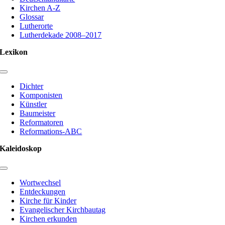
Kirchen A-Z
Glossar
Lutherorte
Lutherdekade 2008–2017
Lexikon
Toggle
Navigation
Dichter
Komponisten
Künstler
Baumeister
Reformatoren
Reformations-ABC
Kaleidoskop
Toggle
Navigation
Wortwechsel
Entdeckungen
Kirche für Kinder
Evangelischer Kirchbautag
Kirchen erkunden