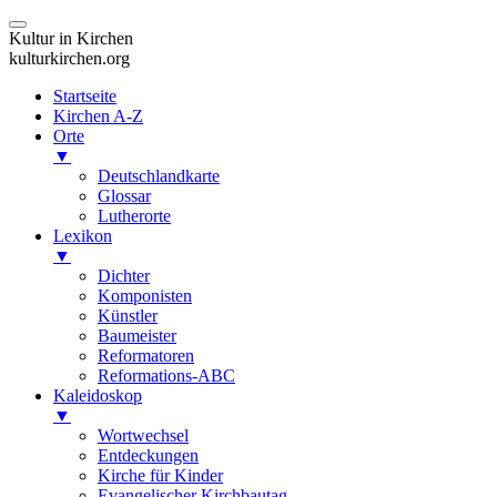
Kultur in Kirchen
kulturkirchen.org
Startseite
Kirchen A-Z
Orte
▼
Deutschlandkarte
Glossar
Lutherorte
Lexikon
▼
Dichter
Komponisten
Künstler
Baumeister
Reformatoren
Reformations-ABC
Kaleidoskop
▼
Wortwechsel
Entdeckungen
Kirche für Kinder
Evangelischer Kirchbautag