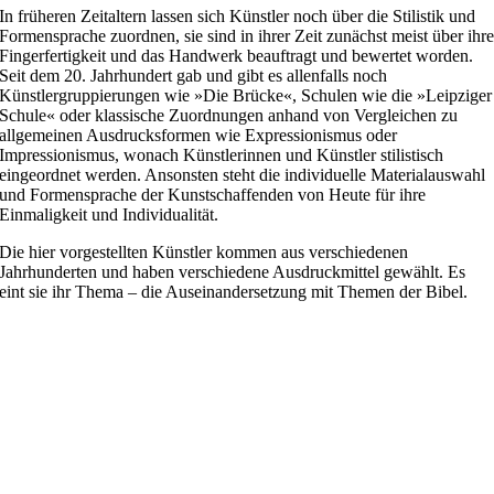
In früheren Zeitaltern lassen sich Künstler noch über die Stilistik und
Formensprache zuordnen, sie sind in ihrer Zeit zunächst meist über ihr
Fingerfertigkeit und das Handwerk beauftragt und bewertet worden.
Seit dem 20. Jahrhundert gab und gibt es allenfalls noch
Künstlergruppierungen wie »Die Brücke«, Schulen wie die »Leipziger
Schule« oder klassische Zuordnungen anhand von Vergleichen zu
allgemeinen Ausdrucksformen wie Expressionismus oder
Impressionismus, wonach Künstlerinnen und Künstler stilistisch
eingeordnet werden. Ansonsten steht die individuelle Materialauswahl
und Formensprache der Kunstschaffenden von Heute für ihre
Einmaligkeit und Individualität.
Die hier vorgestellten Künstler kommen aus verschiedenen
Jahrhunderten und haben verschiedene Ausdruckmittel gewählt. Es
eint sie ihr Thema – die Auseinandersetzung mit Themen der Bibel.
Search
Search content
Sort
Sort content
Select number per page