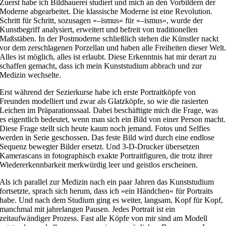
Zuerst habe ich Bildhauerei studiert und mich an den Vorbildern der
Moderne abgearbeitet. Die klassische Moderne ist eine Revolution.
Schritt für Schritt, sozusagen »–ismus« für »–ismus«, wurde der
Kunstbegriff analysiert, erweitert und befreit von traditionellen
Maßstäben. In der Postmoderne schließlich stehen die Künstler nackt
vor dem zerschlagenen Porzellan und haben alle Freiheiten dieser Welt
Alles ist möglich, alles ist erlaubt. Diese Erkenntnis hat mir derart zu
schaffen gemacht, dass ich mein Kunststudium abbrach und zur
Medizin wechselte.
Erst während der Sezierkurse habe ich erste Portraitköpfe von
Freunden modelliert und zwar als Glatzköpfe, so wie die rasierten
Leichen im Präparationssaal. Dabei beschäftigte mich die Frage, was
es eigentlich bedeutet, wenn man sich ein Bild von einer Person macht.
Diese Frage stellt sich heute kaum noch jemand. Fotos und Selfies
werden in Serie geschossen. Das feste Bild wird durch eine endlose
Sequenz bewegter Bilder ersetzt. Und 3-D-Drucker übersetzen
Kamerascans in fotographisch exakte Portraitfiguren, die trotz ihrer
Wiedererkennbarkeit merkwürdig leer und geistlos erscheinen.
Als ich parallel zur Medizin nach ein paar Jahren das Kunststudium
fortsetzte, sprach sich herum, dass ich »ein Händchen« für Portraits
habe. Und nach dem Studium ging es weiter, langsam, Kopf für Kopf,
manchmal mit jahrelangen Pausen. Jedes Portrait ist ein
zeitaufwändiger Prozess. Fast alle Köpfe von mir sind am Modell