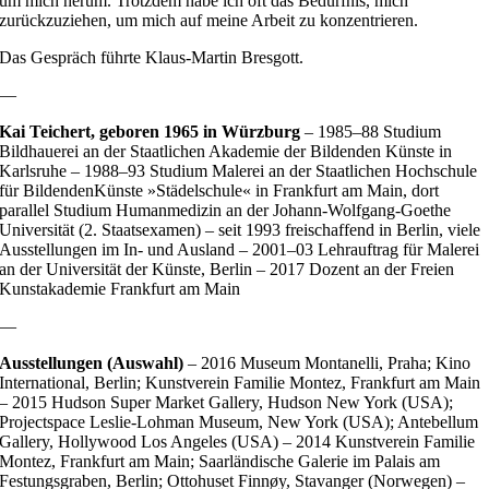
um mich herum. Trotzdem habe ich oft das Bedürfnis, mich
zurückzuziehen, um mich auf meine Arbeit zu konzentrieren.
Das Gespräch führte Klaus-Martin Bresgott.
—
Kai Teichert, geboren 1965 in Würzburg
– 1985–88 Studium
Bildhauerei an der Staatlichen Akademie der Bildenden Künste in
Karlsruhe – 1988–93 Studium Malerei an der Staatlichen Hochschule
für BildendenKünste »Städelschule« in Frankfurt am Main, dort
parallel Studium Humanmedizin an der Johann-Wolfgang-Goethe
Universität (2. Staatsexamen) – seit 1993 freischaffend in Berlin, viele
Ausstellungen im In- und Ausland – 2001–03 Lehrauftrag für Malerei
an der Universität der Künste, Berlin – 2017 Dozent an der Freien
Kunstakademie Frankfurt am Main
—
Ausstellungen (Auswahl)
– 2016 Museum Montanelli, Praha; Kino
International, Berlin; Kunstverein Familie Montez, Frankfurt am Main
– 2015 Hudson Super Market Gallery, Hudson New York (USA);
Projectspace Leslie-Lohman Museum, New York (USA); Antebellum
Gallery, Hollywood Los Angeles (USA) – 2014 Kunstverein Familie
Montez, Frankfurt am Main; Saarländische Galerie im Palais am
Festungsgraben, Berlin; Ottohuset Finnøy, Stavanger (Norwegen) –