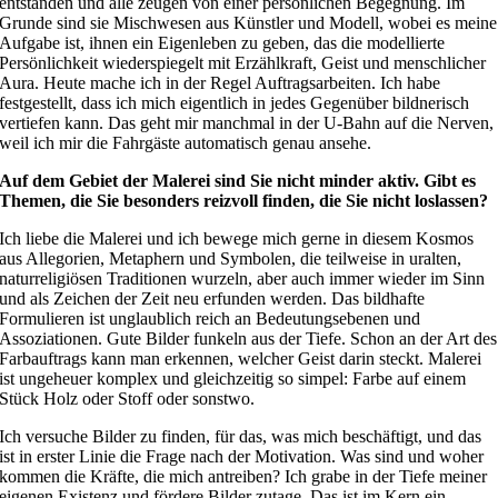
entstanden und alle zeugen von einer persönlichen Begegnung. Im
Grunde sind sie Mischwesen aus Künstler und Modell, wobei es meine
Aufgabe ist, ihnen ein Eigenleben zu geben, das die modellierte
Persönlichkeit wiederspiegelt mit Erzählkraft, Geist und menschlicher
Aura. Heute mache ich in der Regel Auftragsarbeiten. Ich habe
festgestellt, dass ich mich eigentlich in jedes Gegenüber bildnerisch
vertiefen kann. Das geht mir manchmal in der U-Bahn auf die Nerven,
weil ich mir die Fahrgäste automatisch genau ansehe.
Auf dem Gebiet der Malerei sind Sie nicht minder aktiv. Gibt es
Themen, die Sie besonders reizvoll finden, die Sie nicht loslassen?
Ich liebe die Malerei und ich bewege mich gerne in diesem Kosmos
aus Allegorien, Metaphern und Symbolen, die teilweise in uralten,
naturreligiösen Traditionen wurzeln, aber auch immer wieder im Sinn
und als Zeichen der Zeit neu erfunden werden. Das bildhafte
Formulieren ist unglaublich reich an Bedeutungsebenen und
Assoziationen. Gute Bilder funkeln aus der Tiefe. Schon an der Art des
Farbauftrags kann man erkennen, welcher Geist darin steckt. Malerei
ist ungeheuer komplex und gleichzeitig so simpel: Farbe auf einem
Stück Holz oder Stoff oder sonstwo.
Ich versuche Bilder zu finden, für das, was mich beschäftigt, und das
ist in erster Linie die Frage nach der Motivation. Was sind und woher
kommen die Kräfte, die mich antreiben? Ich grabe in der Tiefe meiner
eigenen Existenz und fördere Bilder zutage. Das ist im Kern ein