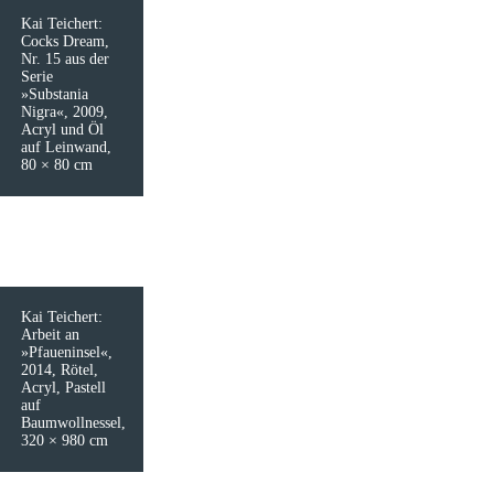
Kai Teichert:
Cocks Dream,
Nr. 15 aus der
Serie
»Substania
Nigra«, 2009,
Acryl und Öl
auf Leinwand,
80 × 80 cm
Kai Teichert:
Arbeit an
»Pfaueninsel«,
2014, Rötel,
Acryl, Pastell
auf
Baumwollnessel,
320 × 980 cm