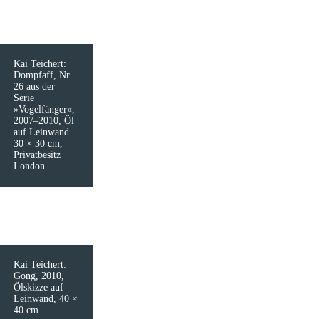
Kai Teichert:
Dompfaff, Nr.
26 aus der
Serie
»Vogelfänger«,
2007–2010, Öl
auf Leinwand
30 × 30 cm,
Privatbesitz
London
Kai Teichert:
Gong, 2010,
Ölskizze auf
Leinwand, 40 ×
40 cm