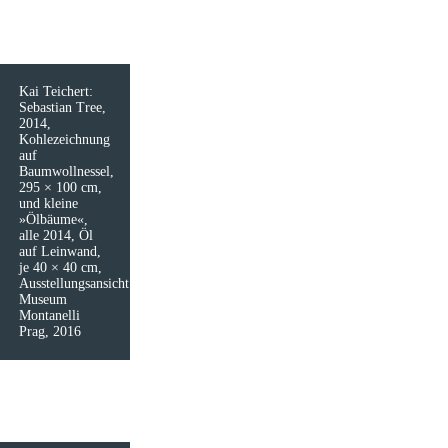
Kai Teichert:
Sebastian Tree,
2014,
Kohlezeichnung
auf
Baumwollnessel,
295 × 100 cm,
und kleine
»Ölbäume«,
alle 2014, Öl
auf Leinwand,
je 40 × 40 cm,
Ausstellungsansicht
Museum
Montanelli
Prag, 2016