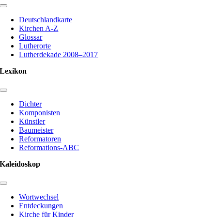
Toggle
Navigation
Deutschlandkarte
Kirchen A-Z
Glossar
Lutherorte
Lutherdekade 2008–2017
Lexikon
Toggle
Navigation
Dichter
Komponisten
Künstler
Baumeister
Reformatoren
Reformations-ABC
Kaleidoskop
Toggle
Navigation
Wortwechsel
Entdeckungen
Kirche für Kinder