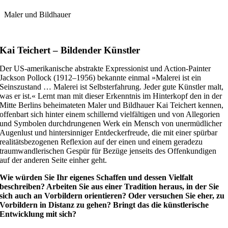
Maler und Bildhauer
Kai Teichert – Bildender Künstler
Der US-amerikanische abstrakte Expressionist und Action-Painter
Jackson Pollock (1912–1956) bekannte einmal »Malerei ist ein
Seinszustand … Malerei ist Selbsterfahrung. Jeder gute Künstler malt,
was er ist.« Lernt man mit dieser Erkenntnis im Hinterkopf den in der
Mitte Berlins beheimateten Maler und Bildhauer Kai Teichert kennen,
offenbart sich hinter einem schillernd vielfältigen und von Allegorien
und Symbolen durchdrungenen Werk ein Mensch von unermüdlicher
Augenlust und hintersinniger Entdeckerfreude, die mit einer spürbar
realitätsbezogenen Reflexion auf der einen und einem geradezu
traumwandlerischen Gespür für Bezüge jenseits des Offenkundigen
auf der anderen Seite einher geht.
Wie würden Sie Ihr eigenes Schaffen und dessen Vielfalt
beschreiben? Arbeiten Sie aus einer Tradition heraus, in der Sie
sich auch an Vorbildern orientieren? Oder versuchen Sie eher, zu
Vorbildern in Distanz zu gehen? Bringt das die künstlerische
Entwicklung mit sich?