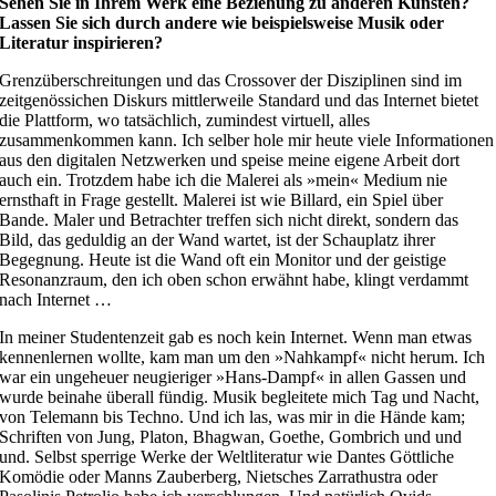
Sehen Sie in Ihrem Werk eine Beziehung zu anderen Künsten?
Lassen Sie sich durch andere wie beispielsweise Musik oder
Literatur inspirieren?
Grenzüberschreitungen und das Crossover der Disziplinen sind im
zeitgenössichen Diskurs mittlerweile Standard und das Internet bietet
die Plattform, wo tatsächlich, zumindest virtuell, alles
zusammenkommen kann. Ich selber hole mir heute viele Informationen
aus den digitalen Netzwerken und speise meine eigene Arbeit dort
auch ein. Trotzdem habe ich die Malerei als »mein« Medium nie
ernsthaft in Frage gestellt. Malerei ist wie Billard, ein Spiel über
Bande. Maler und Betrachter treffen sich nicht direkt, sondern das
Bild, das geduldig an der Wand wartet, ist der Schauplatz ihrer
Begegnung. Heute ist die Wand oft ein Monitor und der geistige
Resonanzraum, den ich oben schon erwähnt habe, klingt verdammt
nach Internet …
In meiner Studentenzeit gab es noch kein Internet. Wenn man etwas
kennenlernen wollte, kam man um den »Nahkampf« nicht herum. Ich
war ein ungeheuer neugieriger »Hans-Dampf« in allen Gassen und
wurde beinahe überall fündig. Musik begleitete mich Tag und Nacht,
von Telemann bis Techno. Und ich las, was mir in die Hände kam;
Schriften von Jung, Platon, Bhagwan, Goethe, Gombrich und und
und. Selbst sperrige Werke der Weltliteratur wie Dantes Göttliche
Komödie oder Manns Zauberberg, Nietsches Zarrathustra oder