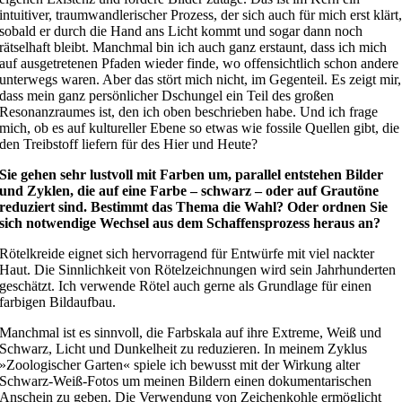
intuitiver, traumwandlerischer Prozess, der sich auch für mich erst klärt
sobald er durch die Hand ans Licht kommt und sogar dann noch
rätselhaft bleibt. Manchmal bin ich auch ganz erstaunt, dass ich mich
auf ausgetretenen Pfaden wieder finde, wo offensichtlich schon andere
unterwegs waren. Aber das stört mich nicht, im Gegenteil. Es zeigt mir,
dass mein ganz persönlicher Dschungel ein Teil des großen
Resonanzraumes ist, den ich oben beschrieben habe. Und ich frage
mich, ob es auf kultureller Ebene so etwas wie fossile Quellen gibt, die
den Treibstoff liefern für des Hier und Heute?
Sie gehen sehr lustvoll mit Farben um, parallel entstehen Bilder
und Zyklen, die auf eine Farbe – schwarz – oder auf Grautöne
reduziert sind. Bestimmt das Thema die Wahl? Oder ordnen Sie
sich notwendige Wechsel aus dem Schaffensprozess heraus an?
Rötelkreide eignet sich hervorragend für Entwürfe mit viel nackter
Haut. Die Sinnlichkeit von Rötelzeichnungen wird sein Jahrhunderten
geschätzt. Ich verwende Rötel auch gerne als Grundlage für einen
farbigen Bildaufbau.
Manchmal ist es sinnvoll, die Farbskala auf ihre Extreme, Weiß und
Schwarz, Licht und Dunkelheit zu reduzieren. In meinem Zyklus
»Zoologischer Garten« spiele ich bewusst mit der Wirkung alter
Schwarz-Weiß-Fotos um meinen Bildern einen dokumentarischen
Anschein zu geben. Die Verwendung von Zeichenkohle ermöglicht