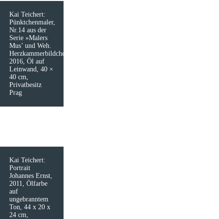
Kai Teichert:
Pünktchenmaler,
Nr.14 aus der
Serie »Malers
Mus’ und Weh.
Herzkammerbildchen«,
2016, Öl auf
Leinwand, 40 ×
40 cm,
Privatbesitz
Prag
Kai Teichert:
Portrait
Johannes Ernst,
2011, Ölfarbe
auf
ungebranntem
Ton, 44 x 20 x
24 cm,