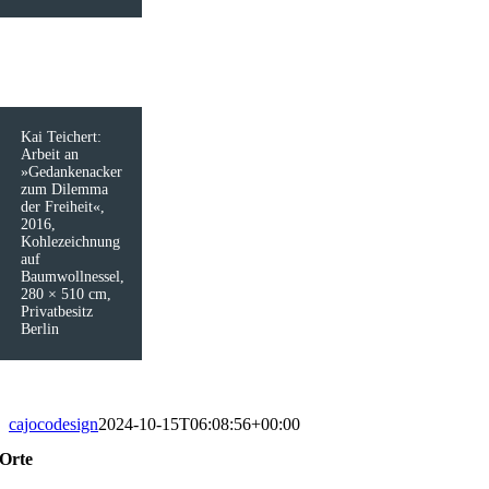
Kai Teichert:
Arbeit an
»Gedankenacker
zum Dilemma
der Freiheit«,
2016,
Kohlezeichnung
auf
Baumwollnessel,
280 × 510 cm,
Privatbesitz
Berlin
cajocodesign
2024-10-15T06:08:56+00:00
Orte