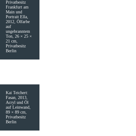
Privatbesitz
Frankfurt am
Main und
Portrait Ella,
2012, Ölfarbe
auf
ungebranntem
Ton, 26 × 25 ×
21 cm,
Privatbesitz
Berlin
Kai Teichert:
Fasan, 2013,
Acryl und Öl
auf Leinwand,
89 × 89 cm,
Privatbesitz
Berlin