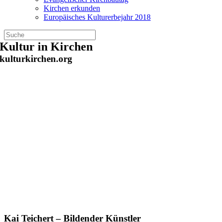
Kirchen erkunden
Europäisches Kulturerbejahr 2018
Zum
Kultur in Kirchen
Inhalt
kulturkirchen.org
springen
Kai Teichert – Bildender Künstler