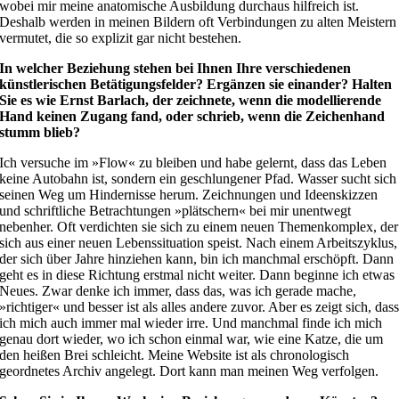
wobei mir meine anatomische Ausbildung durchaus hilfreich ist.
Deshalb werden in meinen Bildern oft Verbindungen zu alten Meistern
vermutet, die so explizit gar nicht bestehen.
In welcher Beziehung stehen bei Ihnen Ihre verschiedenen
künstlerischen Betätigungsfelder? Ergänzen sie einander? Halten
Sie es wie Ernst Barlach, der zeichnete, wenn die modellierende
Hand keinen Zugang fand, oder schrieb, wenn die Zeichenhand
stumm blieb?
Ich versuche im »Flow« zu bleiben und habe gelernt, dass das Leben
keine Autobahn ist, sondern ein geschlungener Pfad. Wasser sucht sich
seinen Weg um Hindernisse herum. Zeichnungen und Ideenskizzen
und schriftliche Betrachtungen »plätschern« bei mir unentwegt
nebenher. Oft verdichten sie sich zu einem neuen Themenkomplex, der
sich aus einer neuen Lebenssituation speist. Nach einem Arbeitszyklus,
der sich über Jahre hinziehen kann, bin ich manchmal erschöpft. Dann
geht es in diese Richtung erstmal nicht weiter. Dann beginne ich etwas
Neues. Zwar denke ich immer, dass das, was ich gerade mache,
»richtiger« und besser ist als alles andere zuvor. Aber es zeigt sich, das
ich mich auch immer mal wieder irre. Und manchmal finde ich mich
genau dort wieder, wo ich schon einmal war, wie eine Katze, die um
den heißen Brei schleicht. Meine Website ist als chronologisch
geordnetes Archiv angelegt. Dort kann man meinen Weg verfolgen.