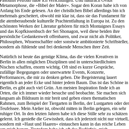
Pasolinis Petrolio habe ich verschlungen. Und natürlich Ovids
Metamorphose, die »Bibel der Maler«. Sogar den Koran habe ich von
Anfang bis Ende gelesen. An der christlichen Bibel allerdings bin ich
mehrmals gescheitert, obwohl mir klar ist, dass sie das Fundament für
die atemberaubende kulturelle Prachtentfaltung in Europa ist. Zu den
schönsten Werken der Literatur gehören für mich Montaignes Essays
und das Kopfkissenbuch der Sei Shonagon, weil diese beiden ihre
persönliche Gedankenwelt offenbaren, und zwar nicht als Politiker,
Philosophen, Wissenschaftler oder sonstwie ambitionierte Schriftsteller,
sondern als fühlende und frei denkende Menschen ihrer Zeit.
Natürlich ist heute das geistige Klima, das die vielen Kreativen in
Berlin in allen möglichen Disziplinen und in unterschiedlichsten
Nischen schaffen, enorm wichtig. Oft sind es kurze Gespräche,
zufällige Begegungen oder unerwartete Events, Konzerte,
Performances, die mir zu denken geben. Die Begeisterung lauert
eigentlich an jeder Ecke und hinter jedem Baum. Das ist das Schöne in
Berlin, es gibt auch viel Grün. Am meisten Inspiration finde ich an
Orten, die ich immer wieder besuche und beobachte. Sie machen sich
langsam als Bildraum in mir breit und geben einen thematischen
Rahmen, zum Beispiel der Tiergarten in Berlin, der Lustgarten oder de
Teufelssee. Mein Atelier ist, obwohl mitten in Berlin gelegen, ein sehr
ruhiger Ort. In den letzten Jahren habe ich diese Stille sehr zu schätzen
gelernt. Ich genieße die Gewissheit, dass ich jederzeit nicht nur virtuell,
sondern mit »Haut und Haaren« eintauchen kann in das reiche Leben