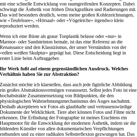
mir eine schnelle Entwicklung von raumgreifenden Konzepten. Dabei
schwingt die Ästhetik von frühen Druckgrafiken und Radierungen mit.
Das wird besonders deutlich, wenn meine großen Kohlezeichnungen,
wie »Teufelssee«, »Hörsaal« oder «Vögeleiche« irgendwo klein
reproduziert werden.
Wenn ich eine Büste als graue Tonplastik belasse oder »nur« in
Marmor- oder Sandsteinton bemale, ist das eine Referenz an die
Renaissance und den Klassizismus, der unser Verständnis von der
»edlen weißen Skulptur« geprägt hat. Diese Entscheidung liegt in
erster Linie beim Auftraggeber.
Ihr Werk fußt auf einem gegenständlichen Ausdruck. Welches
Verhältnis haben Sie zur Abstraktion?
Zunächst möchte ich klarstellen, dass auch jede figürliche Abbildung
ein großes Abstraktionsvermögen voraussetzt. Selbst jedes Foto ist eine
hochabstrakte Zusammensetzung von Bildpunkten, die den
physiologischen Wahrnehmungsmechanismus des Auges nachahmt.
Deshalb akzeptieren wir Fotos als glaubhafte und vertrauenswürdige
Dokumente der Wirklichkeit. Tiere aber können Fotos und Filme nicht
erkennen. Die Erfindung der Fotographie ist meines Erachtens ein
Hauptmotor für die Entwicklung der modernen Ästhetik, indem sie die
bildenden Künstler von allen dokumentarischen Verpflichtungen
entbunden und zu einer radikalen Selbstreflexion gezwungen hat. Das