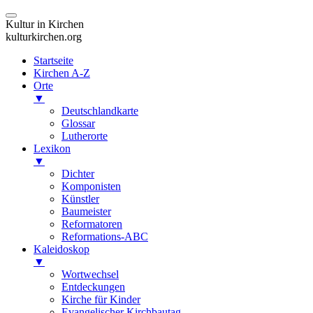
Kultur in Kirchen
kulturkirchen.org
Startseite
Kirchen A-Z
Orte
▼
Deutschlandkarte
Glossar
Lutherorte
Lexikon
▼
Dichter
Komponisten
Künstler
Baumeister
Reformatoren
Reformations-ABC
Kaleidoskop
▼
Wortwechsel
Entdeckungen
Kirche für Kinder
Evangelischer Kirchbautag