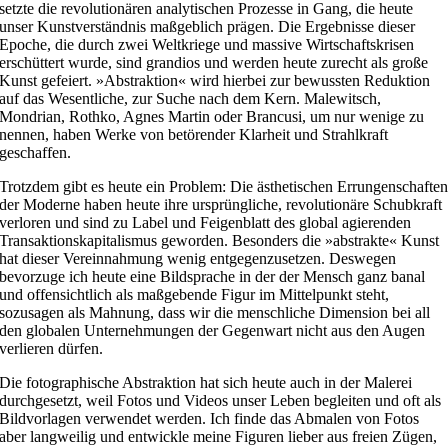
setzte die revolutionären analytischen Prozesse in Gang, die heute
unser Kunstverständnis maßgeblich prägen. Die Ergebnisse dieser
Epoche, die durch zwei Weltkriege und massive Wirtschaftskrisen
erschüttert wurde, sind grandios und werden heute zurecht als große
Kunst gefeiert. »Abstraktion« wird hierbei zur bewussten Reduktion
auf das Wesentliche, zur Suche nach dem Kern. Malewitsch,
Mondrian, Rothko, Agnes Martin oder Brancusi, um nur wenige zu
nennen, haben Werke von betörender Klarheit und Strahlkraft
geschaffen.
Trotzdem gibt es heute ein Problem: Die ästhetischen Errungenschafte
der Moderne haben heute ihre ursprüngliche, revolutionäre Schubkraft
verloren und sind zu Label und Feigenblatt des global agierenden
Transaktionskapitalismus geworden. Besonders die »abstrakte« Kunst
hat dieser Vereinnahmung wenig entgegenzusetzen. Deswegen
bevorzuge ich heute eine Bildsprache in der der Mensch ganz banal
und offensichtlich als maßgebende Figur im Mittelpunkt steht,
sozusagen als Mahnung, dass wir die menschliche Dimension bei all
den globalen Unternehmungen der Gegenwart nicht aus den Augen
verlieren dürfen.
Die fotographische Abstraktion hat sich heute auch in der Malerei
durchgesetzt, weil Fotos und Videos unser Leben begleiten und oft als
Bildvorlagen verwendet werden. Ich finde das Abmalen von Fotos
aber langweilig und entwickle meine Figuren lieber aus freien Zügen,