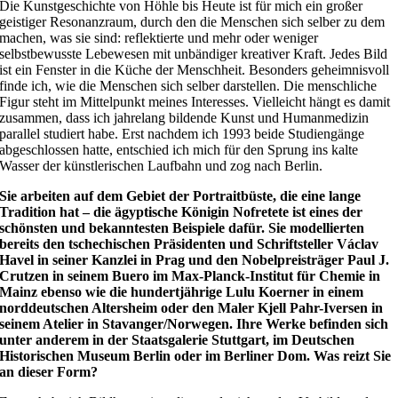
Die Kunstgeschichte von Höhle bis Heute ist für mich ein großer
geistiger Resonanzraum, durch den die Menschen sich selber zu dem
machen, was sie sind: reflektierte und mehr oder weniger
selbstbewusste Lebewesen mit unbändiger kreativer Kraft. Jedes Bild
ist ein Fenster in die Küche der Menschheit. Besonders geheimnisvoll
finde ich, wie die Menschen sich selber darstellen. Die menschliche
Figur steht im Mittelpunkt meines Interesses. Vielleicht hängt es damit
zusammen, dass ich jahrelang bildende Kunst und Humanmedizin
parallel studiert habe. Erst nachdem ich 1993 beide Studiengänge
abgeschlossen hatte, entschied ich mich für den Sprung ins kalte
Wasser der künstlerischen Laufbahn und zog nach Berlin.
Sie arbeiten auf dem Gebiet der Portraitbüste, die eine lange
Tradition hat – die ägyptische Königin Nofretete ist eines der
schönsten und bekanntesten Beispiele dafür. Sie modellierten
bereits den tschechischen Präsidenten und Schriftsteller Václav
Havel in seiner Kanzlei in Prag und den Nobelpreisträger Paul J.
Crutzen in seinem Buero im Max-Planck-Institut für Chemie in
Mainz ebenso wie die hundertjährige Lulu Koerner in einem
norddeutschen Altersheim oder den Maler Kjell Pahr-Iversen in
seinem Atelier in Stavanger/Norwegen. Ihre Werke befinden sich
unter anderem in der Staatsgalerie Stuttgart, im Deutschen
Historischen Museum Berlin oder im Berliner Dom. Was reizt Sie
an dieser Form?