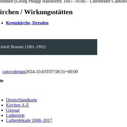
endlied (Georg Philipp Harsdörfer, 1607–1658) – Lilienfelder Cantore
irchen / Wirkungsstätten
Kreuzkirche, Dresden
Adolf Brunner (1901–1992)
cajocodesign
2024-10-03T07:58:31+00:00
te
oggle
avigation
Deutschlandkarte
Kirchen A-Z
Glossar
Lutherorte
Lutherdekade 2008–2017