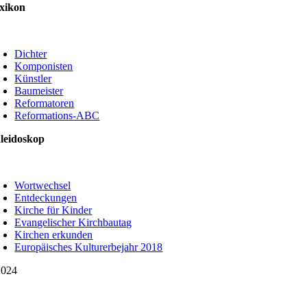
xikon
oggle
avigation
Dichter
Komponisten
Künstler
Baumeister
Reformatoren
Reformations-ABC
leidoskop
oggle
avigation
Wortwechsel
Entdeckungen
Kirche für Kinder
Evangelischer Kirchbautag
Kirchen erkunden
Europäisches Kulturerbejahr 2018
024
oggle