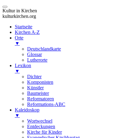
Kultur in Kirchen
kulturkirchen.org
Startseite
Kirchen A-Z
Orte
▼
Deutschlandkarte
Glossar
Lutherorte
Lexikon
▼
Dichter
Komponisten
Künstler
Baumeister
Reformatoren
Reformations-ABC
Kaleidoskop
▼
Wortwechsel
Entdeckungen
Kirche für Kinder
Evangelischer Kirchbautag