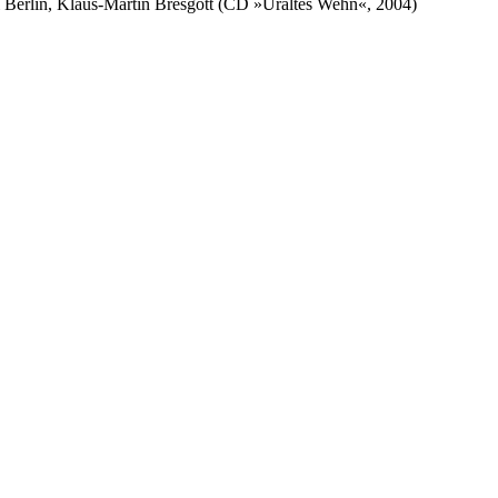
i Berlin, Klaus-Martin Bresgott (CD »Uraltes Wehn«, 2004)