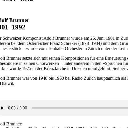
dolf Brunner
901–1992
r Schweizer Komponist Adolf Brunner wurde am 25. Juni 1901 in Zürich
derem bei dem Österreicher Franz Schreker (1878–1934) und dem Grün
chesterstück – wurde vom Tonhalle-Orchester in Zürich unter der Lei
olf Brunner setzte sich mit seinen Kompositionen für eine Erneuerung d
sbesondere in seinen Chorwerken – unter anderem in den »Sprüchen für
rkus wurde 1975 in der Kreuzkirche in Dresden uraufgeführt. Seither
olf Brunner war von 1948 bis 1960 bei Radio Zürich hauptamtlich als Le
 Thalwil.
olf Brunner: