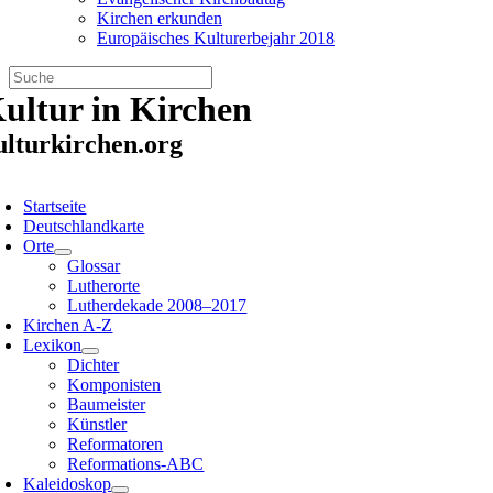
Kirchen erkunden
Europäisches Kulturerbejahr 2018
Zum
ultur in Kirchen
Inhalt
springen
ulturkirchen.org
oggle
avigation
Startseite
Deutschlandkarte
Orte
Glossar
Lutherorte
Lutherdekade 2008–2017
Kirchen A-Z
Lexikon
Dichter
Komponisten
Baumeister
Künstler
Reformatoren
Reformations-ABC
Kaleidoskop