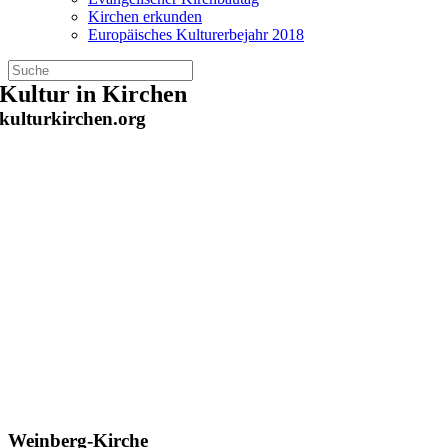
Kirchen erkunden
Europäisches Kulturerbejahr 2018
Zum
Kultur in Kirchen
Inhalt
kulturkirchen.org
springen
Weinberg-Kirche