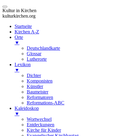
Kultur in Kirchen
kulturkirchen.org
Startseite
Kirchen A-Z
Orte
▼
Deutschlandkarte
Glossar
Lutherorte
Lexikon
▼
Dichter
Komponisten
Künstler
Baumeister
Reformatoren
Reformations-ABC
Kaleidoskop
▼
Wortwechsel
Entdeckungen
Kirche für Kinder
Evangelischer Kirchbautag