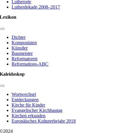
Lutherorte
Lutherdekade 2008–2017
Lexikon
Toggle
Navigation
Dichter
Komponisten
Künstler
Baumeister
Reformatoren
Reformations-ABC
Kaleidoskop
Toggle
Navigation
Wortwechsel
Entdeckungen
Kirche für Kinder
Evangelischer Kirchbautag
Kirchen erkunden
Europäisches Kulturerbejahr 2018
©2024