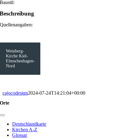
Baustil:
Beschreibung
Quellenangaben:
Weinberg-
Kirche Kiel-
Elmschenhagen-
Nord
cajocodesign
2024-07-24T14:21:04+00:00
Orte
Toggle
Navigation
Deutschlandkarte
Kirchen A-Z
Glossar