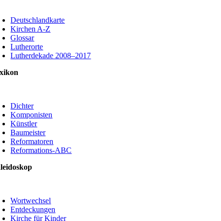
oggle
avigation
Deutschlandkarte
Kirchen A-Z
Glossar
Lutherorte
Lutherdekade 2008–2017
xikon
oggle
avigation
Dichter
Komponisten
Künstler
Baumeister
Reformatoren
Reformations-ABC
leidoskop
oggle
avigation
Wortwechsel
Entdeckungen
Kirche für Kinder