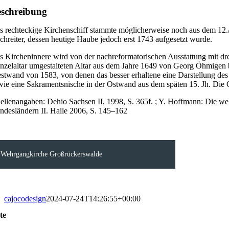
schreibung
s rechteckige Kirchenschiff stammte möglicherweise noch aus dem 12./
chreiter, dessen heutige Haube jedoch erst 1743 aufgesetzt wurde.
s Kircheninnere wird von der nachreformatorischen Ausstattung mit d
nzelaltar umgestalteten Altar aus dem Jahre 1649 von Georg Öhmigen b
stwand von 1583, von denen das besser erhaltene eine Darstellung de
wie eine Sakramentsnische in der Ostwand aus dem späten 15. Jh. Die 
ellenangaben: Dehio Sachsen II, 1998, S. 365f. ; Y. Hoffmann: Die weh
ndesländern II. Halle 2006, S. 145–162
Wehrgangkirche Großrückerswalde
cajocodesign
2024-07-24T14:26:55+00:00
te