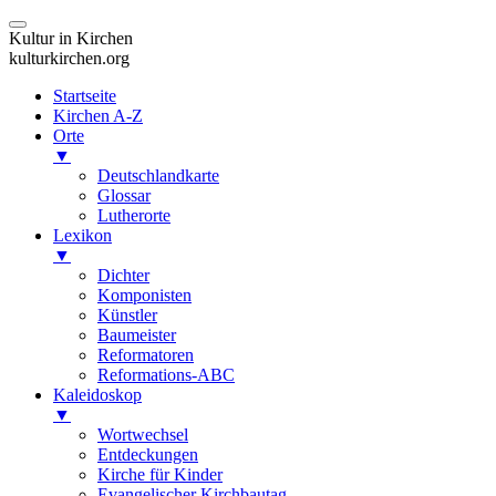
Kultur in Kirchen
kulturkirchen.org
Startseite
Kirchen A-Z
Orte
▼
Deutschlandkarte
Glossar
Lutherorte
Lexikon
▼
Dichter
Komponisten
Künstler
Baumeister
Reformatoren
Reformations-ABC
Kaleidoskop
▼
Wortwechsel
Entdeckungen
Kirche für Kinder
Evangelischer Kirchbautag