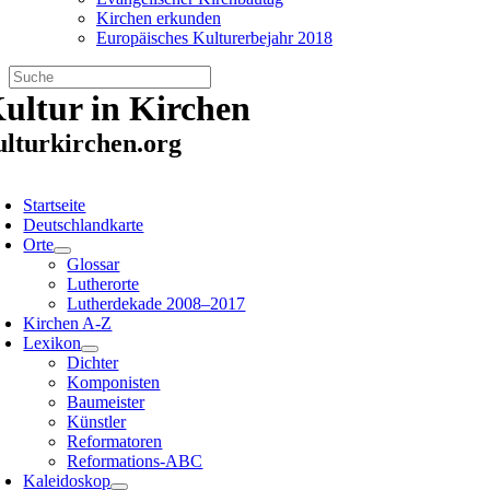
Kirchen erkunden
Europäisches Kulturerbejahr 2018
Zum
ultur in Kirchen
Inhalt
springen
ulturkirchen.org
oggle
avigation
Startseite
Deutschlandkarte
Orte
Glossar
Lutherorte
Lutherdekade 2008–2017
Kirchen A-Z
Lexikon
Dichter
Komponisten
Baumeister
Künstler
Reformatoren
Reformations-ABC
Kaleidoskop