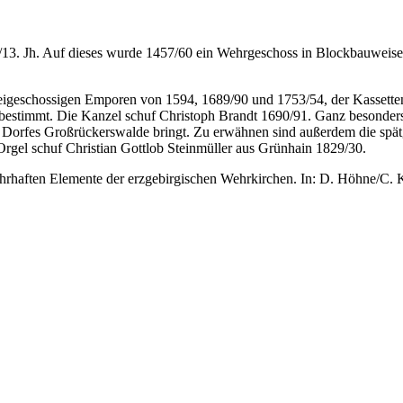
13. Jh. Auf dieses wurde 1457/60 ein Wehrgeschoss in Blockbauweise a
reigeschossigen Emporen von 1594, 1689/90 und 1753/54, der Kassett
estimmt. Die Kanzel schuf Christoph Brandt 1690/91. Ganz besonders 
s Dorfes Großrückerswalde bringt. Zu erwähnen sind außerdem die spä
Orgel schuf Christian Gottlob Steinmüller aus Grünhain 1829/30.
rhaften Elemente der erzgebirgischen Wehrkirchen. In: D. Höhne/C. Kr