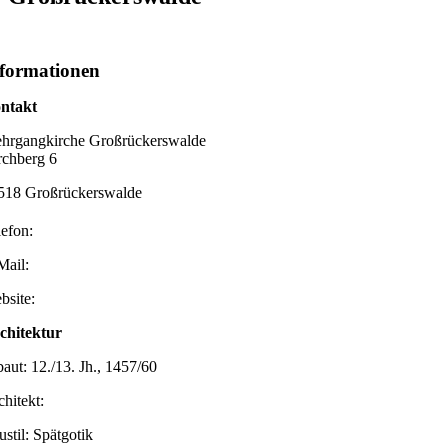
formationen
ntakt
hrgangkirche Großrückerswalde
rchberg 6
518 Großrückerswalde
lefon:
Mail:
bsite:
chitektur
baut: 12./13. Jh., 1457/60
chitekt:
ustil: Spätgotik