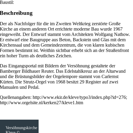
Baustil:
Beschreibung
Der als Nachfolger für die im Zweiten Weltkrieg zerstörte Große
Kirche an einem anderen Ort errichtete moderne Bau wurde 1967
eingeweiht. Der Entwurf stammt vom Architekten Wolfgang Nathow.
Er entwarf eine Baugruppe aus Beton, Backstein und Glas mit dem
Kirchensaal und dem Gemeindezentrum, die von klaren kubischen
Formen bestimmt ist. Weithin sichtbar erhebt sich an der Straßenfront
ein hoher Turm als deutliches Zeichen.
Das Eingangsportal mit Bildern der Versöhnung gestaltete der
Bamberger Bildhauer Reuter. Das Edelstahlkreuz an der Altarwand
und die Brüstungsbilder der Orgelempore stammt von Carlernst
Kürten. Die Strutz-Orgel von 1968 besitzt 29 Register auf zwei
Manualen und Pedal.
Quellenangaben: http://www.ekir.de/kleve/typo3/index.php?id=276;
http://www.orgelsite.nl/kerken27/kleve1.htm
Versöhnungskirche
Kleve ©