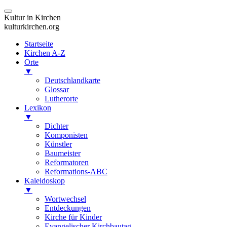
Kultur in Kirchen
kulturkirchen.org
Startseite
Kirchen A-Z
Orte
▼
Deutschlandkarte
Glossar
Lutherorte
Lexikon
▼
Dichter
Komponisten
Künstler
Baumeister
Reformatoren
Reformations-ABC
Kaleidoskop
▼
Wortwechsel
Entdeckungen
Kirche für Kinder
Evangelischer Kirchbautag