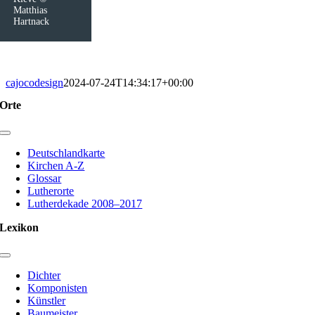
Matthias
Hartnack
cajocodesign
2024-07-24T14:34:17+00:00
Orte
Toggle
Navigation
Deutschlandkarte
Kirchen A-Z
Glossar
Lutherorte
Lutherdekade 2008–2017
Lexikon
Toggle
Navigation
Dichter
Komponisten
Künstler
Baumeister