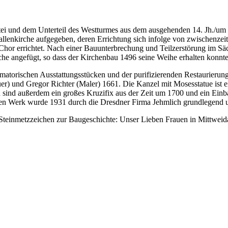
istei und dem Unterteil des Westturmes aus dem ausgehenden 14. Jh./um 1
Hallenkirche aufgegeben, deren Errichtung sich infolge von zwischenze
e Chor errichtet. Nach einer Bauunterbrechung und Teilzerstörung im S
he angefügt, so dass der Kirchenbau 1496 seine Weihe erhalten konnte
rmatorischen Ausstattungsstücken und der purifizierenden Restaurieru
auer) und Gregor Richter (Maler) 1661. Die Kanzel mit Mosesstatue is
 sind außerdem ein großes Kruzifix aus der Zeit um 1700 und ein Einb
eren Werk wurde 1931 durch die Dresdner Firma Jehmlich grundlegend
teinmetzzeichen zur Baugeschichte: Unser Lieben Frauen in Mittweida