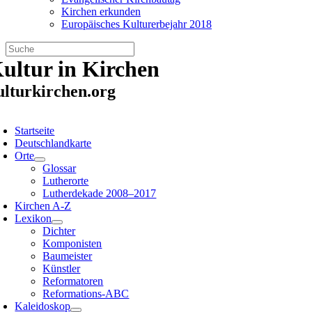
Kirchen erkunden
Europäisches Kulturerbejahr 2018
Zum
ultur in Kirchen
Inhalt
springen
ulturkirchen.org
oggle
avigation
Startseite
Deutschlandkarte
Orte
Glossar
Lutherorte
Lutherdekade 2008–2017
Kirchen A-Z
Lexikon
Dichter
Komponisten
Baumeister
Künstler
Reformatoren
Reformations-ABC
Kaleidoskop