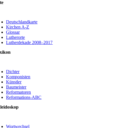
te
oggle
avigation
Deutschlandkarte
Kirchen A-Z
Glossar
Lutherorte
Lutherdekade 2008–2017
xikon
oggle
avigation
Dichter
Komponisten
Künstler
Baumeister
Reformatoren
Reformations-ABC
leidoskop
oggle
avigation
Wortwechsel