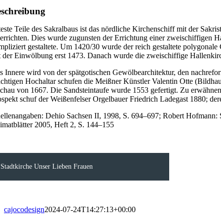
schreibung
teste Teile des Sakralbaus ist das nördliche Kirchenschiff mit der Sakr
 errichten. Dies wurde zugunsten der Errichtung einer zweischiffigen 
mpliziert gestaltete. Um 1420/30 wurde der reich gestaltete polygonal
t der Einwölbung erst 1473. Danach wurde die zweischiffige Hallenkirc
s Innere wird von der spätgotischen Gewölbearchitektur, den nachrefo
ächtigen Hochaltar schufen die Meißner Künstler Valentin Otte (Bildh
chau von 1667. Die Sandsteintaufe wurde 1553 gefertigt. Zu erwähnen
ospekt schuf der Weißenfelser Orgelbauer Friedrich Ladegast 1880; d
ellenangaben: Dehio Sachsen II, 1998, S. 694–697; Robert Hofmann: S
imatblätter 2005, Heft 2, S. 144–155
Stadtkirche Unser Lieben Frauen
cajocodesign
2024-07-24T14:27:13+00:00