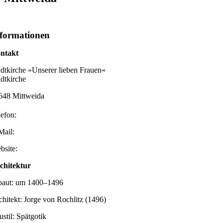
formationen
ntakt
adtkirche »Unserer lieben Frauen«
adtkirche
648 Mittweida
lefon:
Mail:
bsite:
chitektur
baut: um 1400–1496
chitekt: Jorge von Rochlitz (1496)
ustil: Spätgotik