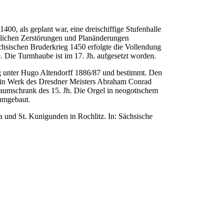
400, als geplant war, eine dreischiffige Stufenhalle
itlichen Zerstörungen und Planänderungen
ächsischen Bruderkrieg 1450 erfolgte die Vollendung
. Die Turmhaube ist im 17. Jh. aufgesetzt worden.
ng unter Hugo Altendorff 1886/87 und bestimmt. Den
t ein Werk des Dresdner Meisters Abraham Conrad
aumschrank des 15. Jh. Die Orgel in neogotischem
 umgebaut.
 und St. Kunigunden in Rochlitz. In: Sächsische