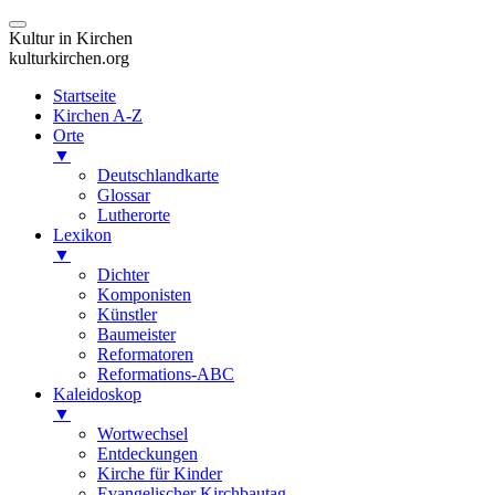
Kultur in Kirchen
kulturkirchen.org
Startseite
Kirchen A-Z
Orte
▼
Deutschlandkarte
Glossar
Lutherorte
Lexikon
▼
Dichter
Komponisten
Künstler
Baumeister
Reformatoren
Reformations-ABC
Kaleidoskop
▼
Wortwechsel
Entdeckungen
Kirche für Kinder
Evangelischer Kirchbautag