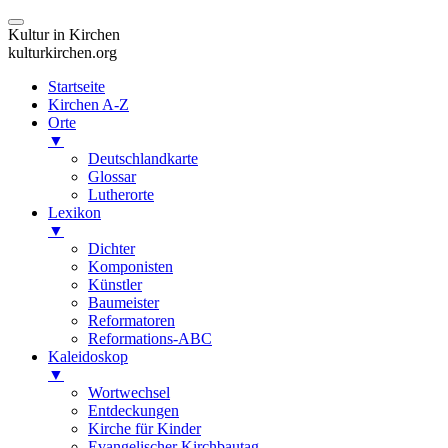
Kultur in Kirchen
kulturkirchen.org
Startseite
Kirchen A-Z
Orte
▼
Deutschlandkarte
Glossar
Lutherorte
Lexikon
▼
Dichter
Komponisten
Künstler
Baumeister
Reformatoren
Reformations-ABC
Kaleidoskop
▼
Wortwechsel
Entdeckungen
Kirche für Kinder
Evangelischer Kirchbautag