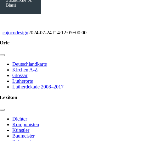
Stadtkirche St.
Blasii
cajocodesign
2024-07-24T14:12:05+00:00
Orte
Toggle
Navigation
Deutschlandkarte
Kirchen A-Z
Glossar
Lutherorte
Lutherdekade 2008–2017
Lexikon
Toggle
Navigation
Dichter
Komponisten
Künstler
Baumeister