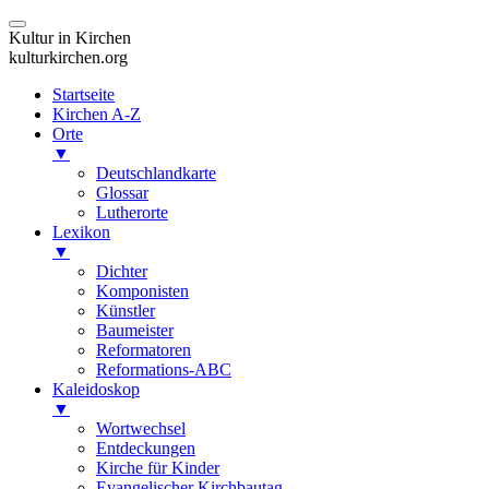
Kultur in Kirchen
kulturkirchen.org
Startseite
Kirchen A-Z
Orte
▼
Deutschlandkarte
Glossar
Lutherorte
Lexikon
▼
Dichter
Komponisten
Künstler
Baumeister
Reformatoren
Reformations-ABC
Kaleidoskop
▼
Wortwechsel
Entdeckungen
Kirche für Kinder
Evangelischer Kirchbautag