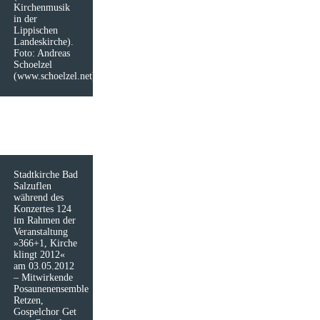
Kirchenmusik
in der
Lippischen
Landeskirche).
Foto: Andreas
Schoelzel
(www.schoelzel.net)
Stadtkirche Bad
Salzuflen
während des
Konzertes 124
im Rahmen der
Veranstaltung
»366+1, Kirche
klingt 2012«
am 03.05.2012
– Mitwirkende
Posaunenensemble
Retzen,
Gospelchor Get