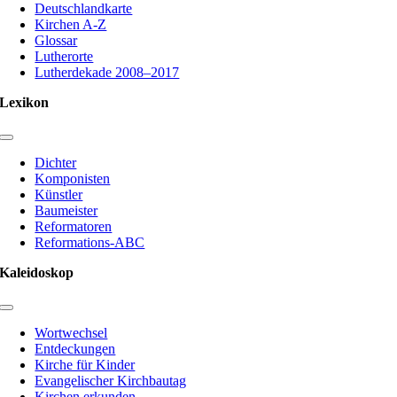
Navigation
Deutschlandkarte
Kirchen A-Z
Glossar
Lutherorte
Lutherdekade 2008–2017
Lexikon
Toggle
Navigation
Dichter
Komponisten
Künstler
Baumeister
Reformatoren
Reformations-ABC
Kaleidoskop
Toggle
Navigation
Wortwechsel
Entdeckungen
Kirche für Kinder
Evangelischer Kirchbautag
Kirchen erkunden