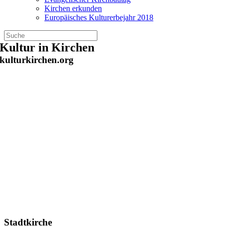
Kirchen erkunden
Europäisches Kulturerbejahr 2018
Zum
Kultur in Kirchen
Inhalt
kulturkirchen.org
springen
Stadtkirche