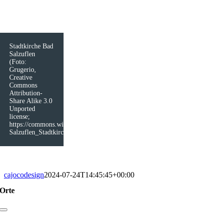
Stadtkirche Bad
Salzuflen
(Foto:
Grugerio,
Creative
Commons
Attribution-
Share Alike 3.0
Unported
license;
https://commons.wikimedia.org/wiki/File:Bad-
Salzuflen_Stadtkirche_02.jpg)
cajocodesign
2024-07-24T14:45:45+00:00
Orte
Toggle