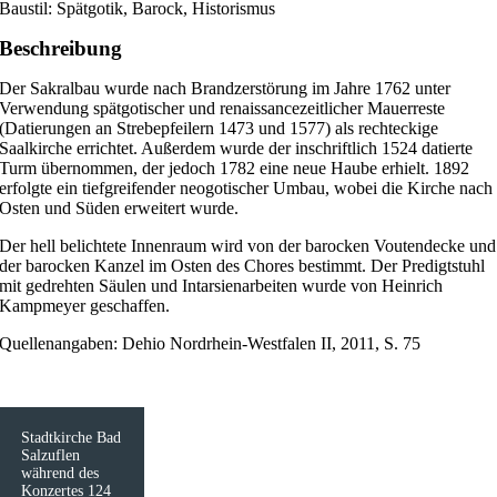
Baustil: Spätgotik, Barock, Historismus
Beschreibung
Der Sakralbau wurde nach Brandzerstörung im Jahre 1762 unter
Verwendung spätgotischer und renaissancezeitlicher Mauerreste
(Datierungen an Strebepfeilern 1473 und 1577) als rechteckige
Saalkirche errichtet. Außerdem wurde der inschriftlich 1524 datierte
Turm übernommen, der jedoch 1782 eine neue Haube erhielt. 1892
erfolgte ein tiefgreifender neogotischer Umbau, wobei die Kirche nach
Osten und Süden erweitert wurde.
Der hell belichtete Innenraum wird von der barocken Voutendecke und
der barocken Kanzel im Osten des Chores bestimmt. Der Predigtstuhl
mit gedrehten Säulen und Intarsienarbeiten wurde von Heinrich
Kampmeyer geschaffen.
Quellenangaben: Dehio Nordrhein-Westfalen II, 2011, S. 75
Stadtkirche Bad
Salzuflen
während des
Konzertes 124