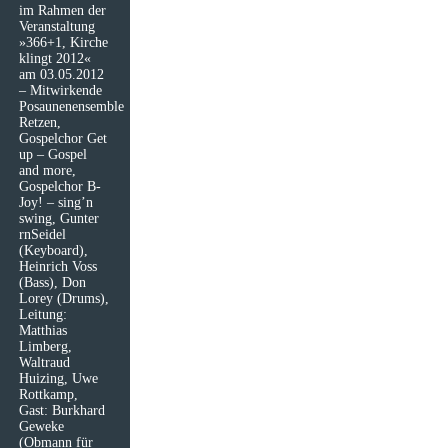
im Rahmen der
Veranstaltung
»366+1, Kirche
klingt 2012«
am 03.05.2012
– Mitwirkende
Posaunenensemble
Retzen,
Gospelchor Get
up – Gospel
and more,
Gospelchor B-
Joy! – sing’n
swing, Gunter
rnSeidel
(Keyboard),
Heinrich Voss
(Bass), Don
Lorey (Drums),
Leitung:
Matthias
Limberg,
Waltraud
Huizing, Uwe
Rottkamp,
Gast: Burkhard
Geweke
(Obmann für