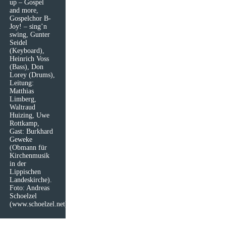
up – Gospel
and more,
Gospelchor B-
Joy! – sing’n
swing, Gunter
Seidel
(Keyboard),
Heinrich Voss
(Bass), Don
Lorey (Drums),
Leitung:
Matthias
Limberg,
Waltraud
Huizing, Uwe
Rottkamp,
Gast: Burkhard
Geweke
(Obmann für
Kirchenmusik
in der
Lippischen
Landeskirche).
Foto: Andreas
Schoelzel
(www.schoelzel.net)