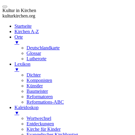
Kultur in Kirchen
kulturkirchen.org
Startseite
Kirchen A-Z
Orte
▼
Deutschlandkarte
Glossar
Lutherorte
Lexikon
▼
Dichter
Komponisten
Künstler
Baumeister
Reformatoren
Reformations-ABC
Kaleidoskop
▼
Wortwechsel
Entdeckungen
Kirche für Kinder
Evangelischer Kirchbautag