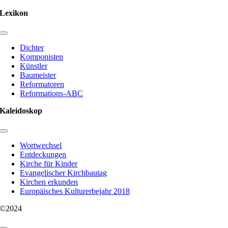
Lexikon
Toggle
Navigation
Dichter
Komponisten
Künstler
Baumeister
Reformatoren
Reformations-ABC
Kaleidoskop
Toggle
Navigation
Wortwechsel
Entdeckungen
Kirche für Kinder
Evangelischer Kirchbautag
Kirchen erkunden
Europäisches Kulturerbejahr 2018
©2024