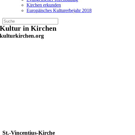
Kirchen erkunden
Europäisches Kulturerbejahr 2018
Zum
Kultur in Kirchen
Inhalt
kulturkirchen.org
springen
St.-Vincentius-Kirche