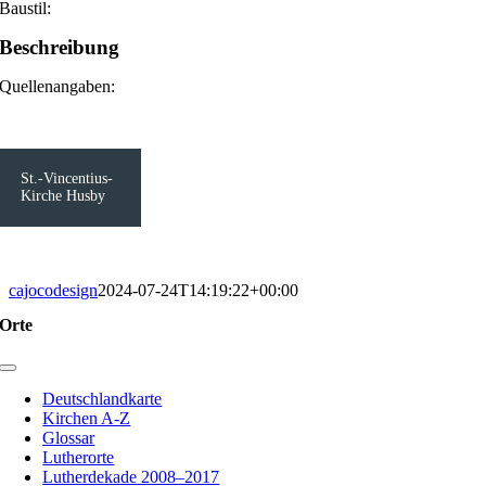
Baustil:
Beschreibung
Quellenangaben:
St.-Vincentius-
Kirche Husby
cajocodesign
2024-07-24T14:19:22+00:00
Orte
Toggle
Navigation
Deutschlandkarte
Kirchen A-Z
Glossar
Lutherorte
Lutherdekade 2008–2017