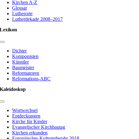
Kirchen A-Z
Glossar
Lutherorte
Lutherdekade 2008–2017
Lexikon
Toggle
Navigation
Dichter
Komponisten
Künstler
Baumeister
Reformatoren
Reformations-ABC
Kaleidoskop
Toggle
Navigation
Wortwechsel
Entdeckungen
Kirche für Kinder
Evangelischer Kirchbautag
Kirchen erkunden
Europäisches Kulturerbejahr 2018