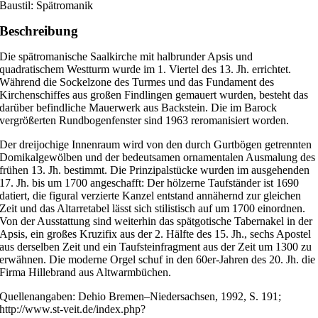
Baustil: Spätromanik
Beschreibung
Die spätromanische Saalkirche mit halbrunder Apsis und
quadratischem Westturm wurde im 1. Viertel des 13. Jh. errichtet.
Während die Sockelzone des Turmes und das Fundament des
Kirchenschiffes aus großen Findlingen gemauert wurden, besteht das
darüber befindliche Mauerwerk aus Backstein. Die im Barock
vergrößerten Rundbogenfenster sind 1963 reromanisiert worden.
Der dreijochige Innenraum wird von den durch Gurtbögen getrennten
Domikalgewölben und der bedeutsamen ornamentalen Ausmalung des
frühen 13. Jh. bestimmt. Die Prinzipalstücke wurden im ausgehenden
17. Jh. bis um 1700 angeschafft: Der hölzerne Taufständer ist 1690
datiert, die figural verzierte Kanzel entstand annähernd zur gleichen
Zeit und das Altarretabel lässt sich stilistisch auf um 1700 einordnen.
Von der Ausstattung sind weiterhin das spätgotische Tabernakel in der
Apsis, ein großes Kruzifix aus der 2. Hälfte des 15. Jh., sechs Apostel
aus derselben Zeit und ein Taufsteinfragment aus der Zeit um 1300 zu
erwähnen. Die moderne Orgel schuf in den 60er-Jahren des 20. Jh. die
Firma Hillebrand aus Altwarmbüchen.
Quellenangaben: Dehio Bremen–Niedersachsen, 1992, S. 191;
http://www.st-veit.de/index.php?