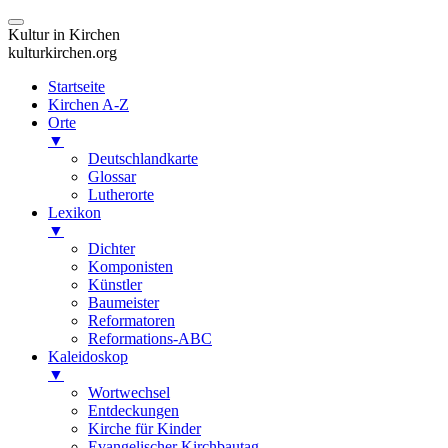
Kultur in Kirchen
kulturkirchen.org
Startseite
Kirchen A-Z
Orte
▼
Deutschlandkarte
Glossar
Lutherorte
Lexikon
▼
Dichter
Komponisten
Künstler
Baumeister
Reformatoren
Reformations-ABC
Kaleidoskop
▼
Wortwechsel
Entdeckungen
Kirche für Kinder
Evangelischer Kirchbautag