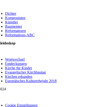
oggle
avigation
Dichter
Komponisten
Künstler
Baumeister
Reformatoren
Reformations-ABC
leidoskop
oggle
avigation
Wortwechsel
Entdeckungen
Kirche für Kinder
Evangelischer Kirchbautag
Kirchen erkunden
Europäisches Kulturerbejahr 2018
024
oggle
avigation
Cookie Einstellungen