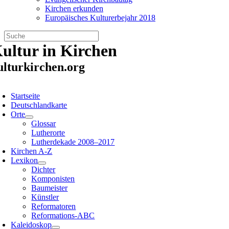
Kirchen erkunden
Europäisches Kulturerbejahr 2018
Zum
ultur in Kirchen
Inhalt
springen
ulturkirchen.org
oggle
avigation
Startseite
Deutschlandkarte
Orte
Glossar
Lutherorte
Lutherdekade 2008–2017
Kirchen A-Z
Lexikon
Dichter
Komponisten
Baumeister
Künstler
Reformatoren
Reformations-ABC
Kaleidoskop