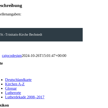
schreibung
ellenangaben:
St.-Trinitatis-Kirche Bechstedt
cajocodesign
2024-10-26T15:01:47+00:00
te
oggle
avigation
Deutschlandkarte
Kirchen A-Z
Glossar
Lutherorte
Lutherdekade 2008–2017
xikon