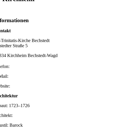
formationen
ntakt
-Trinitatis-Kirche Bechstedt
stedter Straße 5
334 Kirchheim Bechstedt-Wagd
lefon:
Mail:
bsite:
chitektur
baut: 1723–1726
chitekt:
ustil: Barock