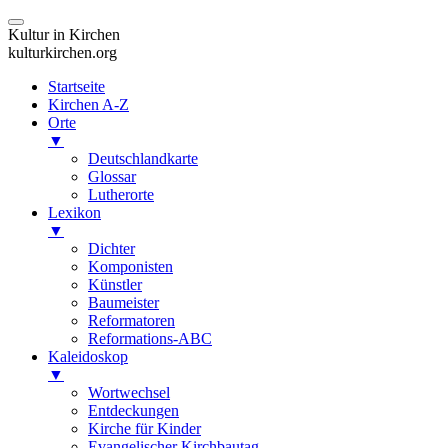
Kultur in Kirchen
kulturkirchen.org
Startseite
Kirchen A-Z
Orte
▼
Deutschlandkarte
Glossar
Lutherorte
Lexikon
▼
Dichter
Komponisten
Künstler
Baumeister
Reformatoren
Reformations-ABC
Kaleidoskop
▼
Wortwechsel
Entdeckungen
Kirche für Kinder
Evangelischer Kirchbautag