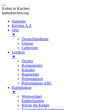
Kultur in Kirchen
kulturkirchen.org
Startseite
Kirchen A-Z
Orte
▼
Deutschlandkarte
Glossar
Lutherorte
Lexikon
▼
Dichter
Komponisten
Künstler
Baumeister
Reformatoren
Reformations-ABC
Kaleidoskop
▼
Wortwechsel
Entdeckungen
Kirche für Kinder
Evangelischer Kirchbautag