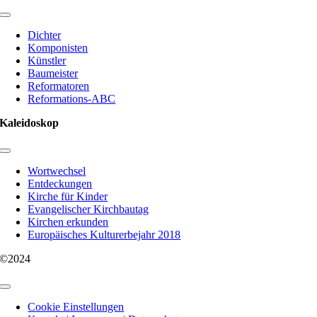
Toggle
Navigation
Dichter
Komponisten
Künstler
Baumeister
Reformatoren
Reformations-ABC
Kaleidoskop
Toggle
Navigation
Wortwechsel
Entdeckungen
Kirche für Kinder
Evangelischer Kirchbautag
Kirchen erkunden
Europäisches Kulturerbejahr 2018
©2024
Toggle
Navigation
Cookie Einstellungen