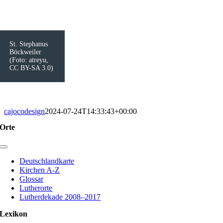
St. Stephanus
Böckweiler
(Foto: atreyu,
CC BY-SA 3.0)
cajocodesign
2024-07-24T14:33:43+00:00
Orte
Toggle
Navigation
Deutschlandkarte
Kirchen A-Z
Glossar
Lutherorte
Lutherdekade 2008–2017
Lexikon