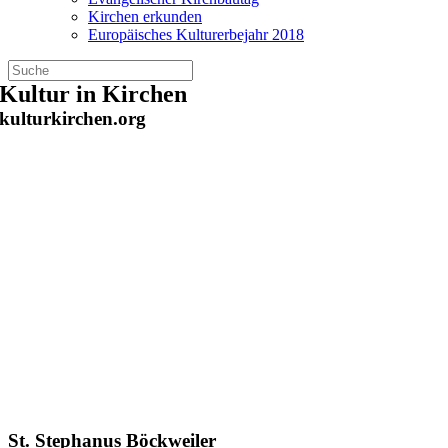
Kirchen erkunden
Europäisches Kulturerbejahr 2018
Zum
Kultur in Kirchen
Inhalt
kulturkirchen.org
springen
St. Stephanus Böckweiler