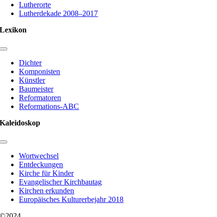
Lutherorte
Lutherdekade 2008–2017
Lexikon
Toggle
Navigation
Dichter
Komponisten
Künstler
Baumeister
Reformatoren
Reformations-ABC
Kaleidoskop
Toggle
Navigation
Wortwechsel
Entdeckungen
Kirche für Kinder
Evangelischer Kirchbautag
Kirchen erkunden
Europäisches Kulturerbejahr 2018
©2024