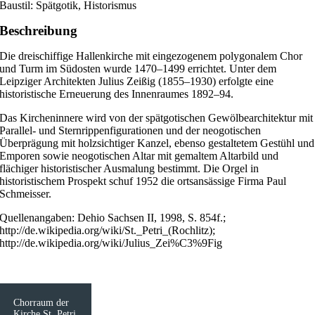
Baustil: Spätgotik, Historismus
Beschreibung
Die dreischiffige Hallenkirche mit eingezogenem polygonalem Chor
und Turm im Südosten wurde 1470–1499 errichtet. Unter dem
Leipziger Architekten Julius Zeißig (1855–1930) erfolgte eine
historistische Erneuerung des Innenraumes 1892–94.
Das Kircheninnere wird von der spätgotischen Gewölbearchitektur mit
Parallel- und Sternrippenfigurationen und der neogotischen
Überprägung mit holzsichtiger Kanzel, ebenso gestaltetem Gestühl und
Emporen sowie neogotischen Altar mit gemaltem Altarbild und
flächiger historistischer Ausmalung bestimmt. Die Orgel in
historistischem Prospekt schuf 1952 die ortsansässige Firma Paul
Schmeisser.
Quellenangaben: Dehio Sachsen II, 1998, S. 854f.;
http://de.wikipedia.org/wiki/St._Petri_(Rochlitz);
http://de.wikipedia.org/wiki/Julius_Zei%C3%9Fig
Chorraum der
Kirche St. Petri