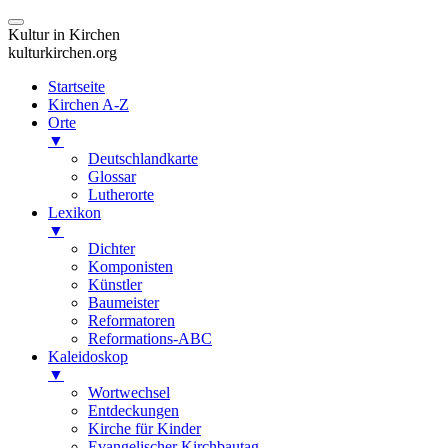
Kultur in Kirchen
kulturkirchen.org
Startseite
Kirchen A-Z
Orte
▼
Deutschlandkarte
Glossar
Lutherorte
Lexikon
▼
Dichter
Komponisten
Künstler
Baumeister
Reformatoren
Reformations-ABC
Kaleidoskop
▼
Wortwechsel
Entdeckungen
Kirche für Kinder
Evangelischer Kirchbautag