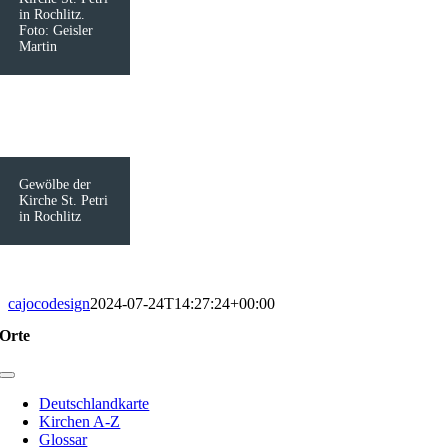
in Rochlitz.
Foto: Geisler
Martin
Gewölbe der
Kirche St. Petri
in Rochlitz
cajocodesign
2024-07-24T14:27:24+00:00
Orte
Toggle
Navigation
Deutschlandkarte
Kirchen A-Z
Glossar