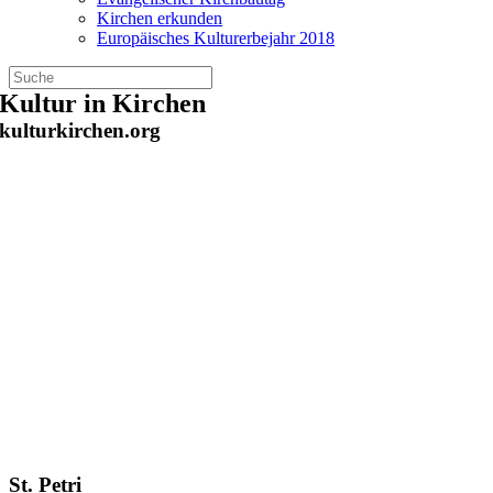
Kirchen erkunden
Europäisches Kulturerbejahr 2018
Zum
Kultur in Kirchen
Inhalt
kulturkirchen.org
springen
St. Petri