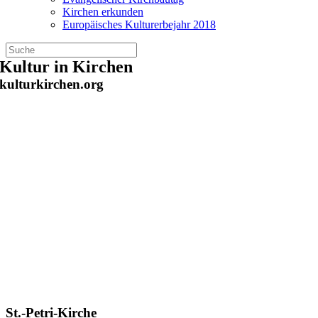
Kirchen erkunden
Europäisches Kulturerbejahr 2018
Zum
Kultur in Kirchen
Inhalt
kulturkirchen.org
springen
St.-Petri-Kirche