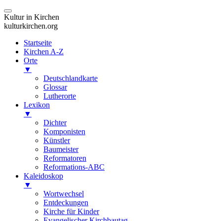
Kultur in Kirchen
kulturkirchen.org
Startseite
Kirchen A-Z
Orte
▼
Deutschlandkarte
Glossar
Lutherorte
Lexikon
▼
Dichter
Komponisten
Künstler
Baumeister
Reformatoren
Reformations-ABC
Kaleidoskop
▼
Wortwechsel
Entdeckungen
Kirche für Kinder
Evangelischer Kirchbautag