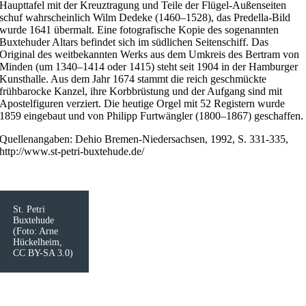
Haupttafel mit der Kreuztragung und Teile der Flügel-Außenseiten
schuf wahrscheinlich Wilm Dedeke (1460–1528), das Predella-Bild
wurde 1641 übermalt. Eine fotografische Kopie des sogenannten
Buxtehuder Altars befindet sich im südlichen Seitenschiff. Das
Original des weitbekannten Werks aus dem Umkreis des Bertram von
Minden (um 1340–1414 oder 1415) steht seit 1904 in der Hamburger
Kunsthalle. Aus dem Jahr 1674 stammt die reich geschmückte
frühbarocke Kanzel, ihre Korbbrüstung und der Aufgang sind mit
Apostelfiguren verziert. Die heutige Orgel mit 52 Registern wurde
1859 eingebaut und von Philipp Furtwängler (1800–1867) geschaffen.
Quellenangaben: Dehio Bremen-Niedersachsen, 1992, S. 331-335,
http://www.st-petri-buxtehude.de/
St. Petri
Buxtehude
(Foto: Arne
Hückelheim,
CC BY-SA 3.0)