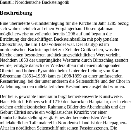
Baustil: Norddeutsche Backsteingotik
Beschreibung
Eine überlieferte Grundsteinlegung für die Kirche im Jahr 1285 bezog
sich wahrscheinlich auf einen Vorgängerbau. Diesen gab man
möglicherweise unvollendet bereits 1296 auf und begann die
Errichtung der dreischiffigen Backsteinbasilika mit polygonalem
Chorschluss, die um 1320 vollendet war. Der Bautyp ist im
norddeutschen Backsteingebiet zur Zeit der Gotik selten, was der
Kirche einen besonderen architekturgeschichtlichen Wert verleiht.
Nachdem 1853 der ursprüngliche Westturm durch Blitzschlag zerstört
wurde, erfolgte danach der Wiederaufbau mit neuem oktogonalen
Oberteil und hohem Pyramidenhelm. Unter der Leitung von Karl
Börgemann (1851–1938) kam es 1898/1899 zu einer umfassenden
Restaurierung, bei der unter anderem die Seitenschiffe und der Chor in
Anlehnung an den mittelalterlichen Bestand neu ausgeführt wurden.
Der helle, gewölbte Innenraum birgt bemerkenswerte Kunstwerke.
Hans Hinrich Römers schuf 1710 den barocken Hauptaltar, der in eine
reichen architektonischen Rahmung Bilder des Abendmahls und der
Geburt Christi sowie ein vollplastisches Kruzifix vor einer
Landschaftsdarstellung zeigt. Eines der bedeutendsten Werke
mittelalterlicher Tafelmalerei in Norddeutschland ist der Halepaghen-
Altar im nördlichen Seitenschiff mit seinen Passionsszenen. Die