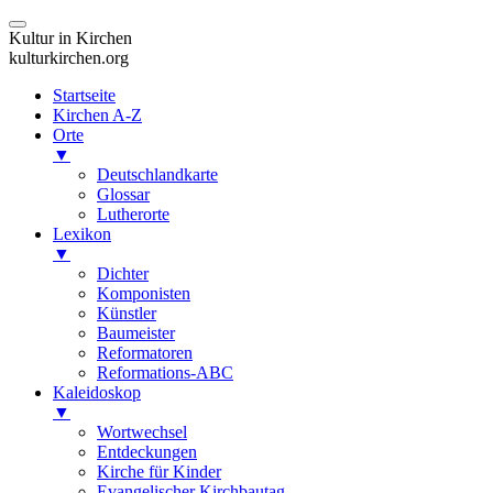
Kultur in Kirchen
kulturkirchen.org
Startseite
Kirchen A-Z
Orte
▼
Deutschlandkarte
Glossar
Lutherorte
Lexikon
▼
Dichter
Komponisten
Künstler
Baumeister
Reformatoren
Reformations-ABC
Kaleidoskop
▼
Wortwechsel
Entdeckungen
Kirche für Kinder
Evangelischer Kirchbautag