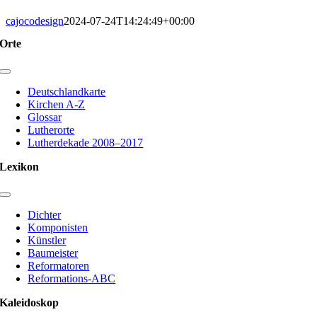
cajocodesign
2024-07-24T14:24:49+00:00
Orte
Toggle
Navigation
Deutschlandkarte
Kirchen A-Z
Glossar
Lutherorte
Lutherdekade 2008–2017
Lexikon
Toggle
Navigation
Dichter
Komponisten
Künstler
Baumeister
Reformatoren
Reformations-ABC
Kaleidoskop