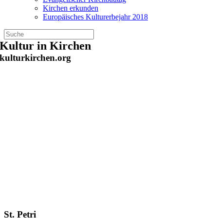
Kirchen erkunden
Europäisches Kulturerbejahr 2018
Zum
Kultur in Kirchen
Inhalt
kulturkirchen.org
springen
St. Petri