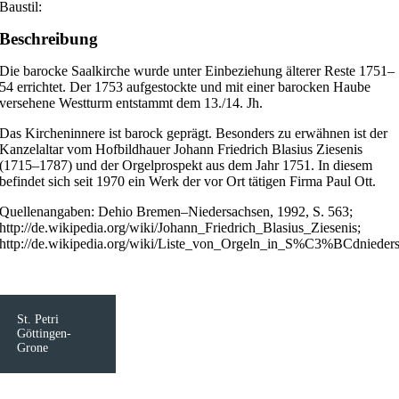
Baustil:
Beschreibung
Die barocke Saalkirche wurde unter Einbeziehung älterer Reste 1751–
54 errichtet. Der 1753 aufgestockte und mit einer barocken Haube
versehene Westturm entstammt dem 13./14. Jh.
Das Kircheninnere ist barock geprägt. Besonders zu erwähnen ist der
Kanzelaltar vom Hofbildhauer Johann Friedrich Blasius Ziesenis
(1715–1787) und der Orgelprospekt aus dem Jahr 1751. In diesem
befindet sich seit 1970 ein Werk der vor Ort tätigen Firma Paul Ott.
Quellenangaben: Dehio Bremen–Niedersachsen, 1992, S. 563;
http://de.wikipedia.org/wiki/Johann_Friedrich_Blasius_Ziesenis;
http://de.wikipedia.org/wiki/Liste_von_Orgeln_in_S%C3%BCdnieder
St. Petri
Göttingen-
Grone