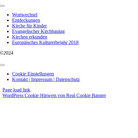
Toggle
Navigation
Wortwechsel
Entdeckungen
Kirche für Kinder
Evangelischer Kirchbautag
Kirchen erkunden
Europäisches Kulturerbejahr 2018
©2024
Toggle
Navigation
Cookie Einstellungen
Kontakt | Impressum | Datenschutz
Page load link
WordPress Cookie Hinweis von Real Cookie Banner
Nach
oben