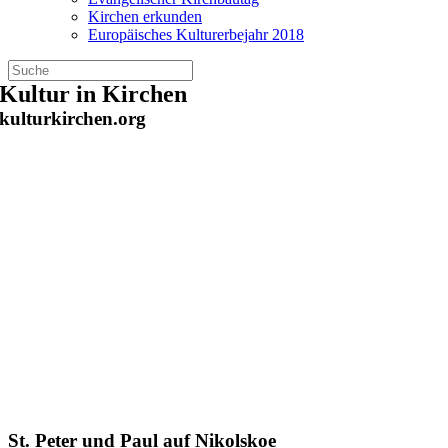
Kirchen erkunden
Europäisches Kulturerbejahr 2018
Zum
Kultur in Kirchen
Inhalt
kulturkirchen.org
springen
St. Peter und Paul auf Nikolskoe