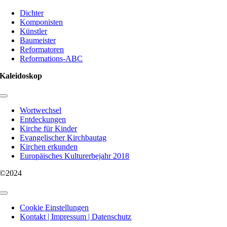
Toggle
Navigation
Dichter
Komponisten
Künstler
Baumeister
Reformatoren
Reformations-ABC
Kaleidoskop
Toggle
Navigation
Wortwechsel
Entdeckungen
Kirche für Kinder
Evangelischer Kirchbautag
Kirchen erkunden
Europäisches Kulturerbejahr 2018
©2024
Toggle
Navigation
Cookie Einstellungen
Kontakt | Impressum | Datenschutz