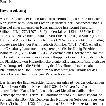
Baustil:
Beschreibung
Als ein Zeichen der engen familiären Verbindungen der preußischen
Königsfamilie mit den russischen Herrschern der Romanows und als
Beispiel einer allgemeinen Russlandmode ließ König Friedrich
Wilhelm III. (1770/1797–1840) in den Jahren 1834–1837 die Kirche
mit russischen Architekturzitaten von Friedrich August Stüler (1800–
1865) und Albert Dietrich Schadow (1797–1869) errichten. Grundlage
bildete eine Idee von Karl Friedrich Schinkel (1781–1741), Anteil an
der Gestaltung hatte auch der spätere preußische König Friedrich
Wilhelm IV. (1795/1840–1861). Es entstand ein Backsteinsaalbau mit
halbrunder Apsis und einem zwiebelkuppelbekrönten Turm, der auch
als Pfarrkirche von Kleinglienicke diente. Eine landschaftsgärtnerische
Gestaltung stellte die Verbindung des Havelhochufers zur nahen
Pfaueninsel her. Die Glocken im westwerkartigen Turmriegel des
Sakralbaus sollten im dortigen Park zu hören sein.
Das Innere des flachgedeckten Emporensaales ist von der dekorativen
Malerei von Wilhelm Rosendahl (1804–1846) geprägt. An der
bauzeitlichen Kanzel befinden sich zwei Mosaikmedaillons der
Namenspatronen aus dem 18. Jahrhundert und ein Christusmedaillon
aus dem Jahr 1857. Als Repliken des Nürnberger Sebaldusgrabes von
Peter Vischer (um 1455–1529) wurden 1884 die Bronzestatuetten der