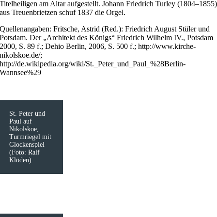
Titelheiligen am Altar aufgestellt. Johann Friedrich Turley (1804–1855
aus Treuenbrietzen schuf 1837 die Orgel.
Quellenangaben: Fritsche, Astrid (Red.): Friedrich August Stüler und
Potsdam. Der „Architekt des Königs“ Friedrich Wilhelm IV., Potsdam
2000, S. 89 f.; Dehio Berlin, 2006, S. 500 f.; http://www.kirche-
nikolskoe.de/;
http://de.wikipedia.org/wiki/St._Peter_und_Paul_%28Berlin-
Wannsee%29
St. Peter und
Paul auf
Nikolskoe,
Turmriegel mit
Glockenspiel
(Foto: Ralf
Klöden)