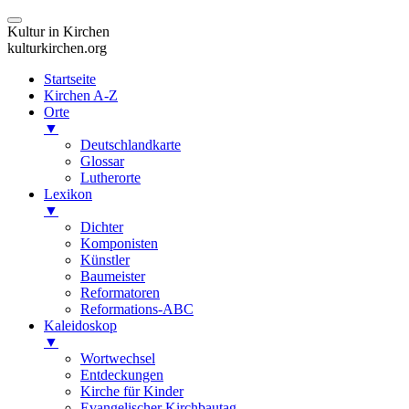
Kultur in Kirchen
kulturkirchen.org
Startseite
Kirchen A-Z
Orte
▼
Deutschlandkarte
Glossar
Lutherorte
Lexikon
▼
Dichter
Komponisten
Künstler
Baumeister
Reformatoren
Reformations-ABC
Kaleidoskop
▼
Wortwechsel
Entdeckungen
Kirche für Kinder
Evangelischer Kirchbautag