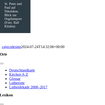
St. Peter und
Paul auf
Nikolskoe,
Blick zur
Orgelempore
(Foto: Ralf
Klöden)
cajocodesign
2024-07-24T14:32:06+00:00
Orte
Toggle
Navigation
Deutschlandkarte
Kirchen A-Z
Glossar
Lutherorte
Lutherdekade 2008–2017
Lexikon