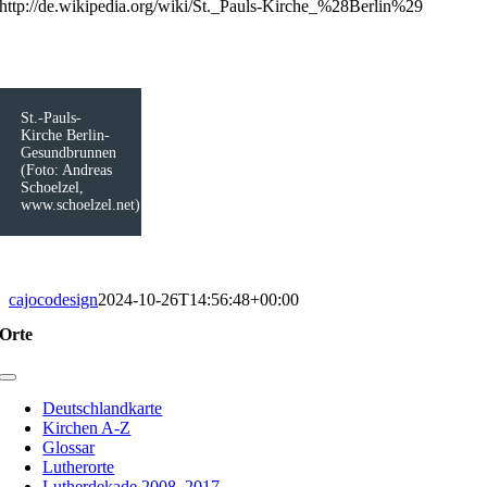
http://de.wikipedia.org/wiki/St._Pauls-Kirche_%28Berlin%29
St.-Pauls-
Kirche Berlin-
Gesundbrunnen
(Foto: Andreas
Schoelzel,
www.schoelzel.net)
cajocodesign
2024-10-26T14:56:48+00:00
Orte
Toggle
Navigation
Deutschlandkarte
Kirchen A-Z
Glossar
Lutherorte
Lutherdekade 2008–2017