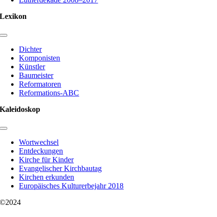
Lexikon
Toggle
Navigation
Dichter
Komponisten
Künstler
Baumeister
Reformatoren
Reformations-ABC
Kaleidoskop
Toggle
Navigation
Wortwechsel
Entdeckungen
Kirche für Kinder
Evangelischer Kirchbautag
Kirchen erkunden
Europäisches Kulturerbejahr 2018
©2024