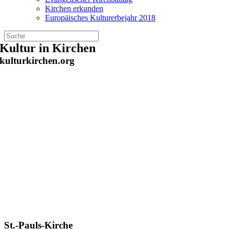
Kirchen erkunden
Europäisches Kulturerbejahr 2018
Zum
Kultur in Kirchen
Inhalt
kulturkirchen.org
springen
St.-Pauls-Kirche