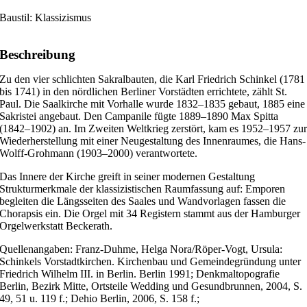
Baustil: Klassizismus
Beschreibung
Zu den vier schlichten Sakralbauten, die Karl Friedrich Schinkel (1781
bis 1741) in den nördlichen Berliner Vorstädten errichtete, zählt St.
Paul. Die Saalkirche mit Vorhalle wurde 1832–1835 gebaut, 1885 eine
Sakristei angebaut. Den Campanile fügte 1889–1890 Max Spitta
(1842–1902) an. Im Zweiten Weltkrieg zerstört, kam es 1952–1957 zu
Wiederherstellung mit einer Neugestaltung des Innenraumes, die Hans-
Wolff-Grohmann (1903–2000) verantwortete.
Das Innere der Kirche greift in seiner modernen Gestaltung
Strukturmerkmale der klassizistischen Raumfassung auf: Emporen
begleiten die Längsseiten des Saales und Wandvorlagen fassen die
Chorapsis ein. Die Orgel mit 34 Registern stammt aus der Hamburger
Orgelwerkstatt Beckerath.
Quellenangaben: Franz-Duhme, Helga Nora/Röper-Vogt, Ursula:
Schinkels Vorstadtkirchen. Kirchenbau und Gemeindegründung unter
Friedrich Wilhelm III. in Berlin. Berlin 1991; Denkmaltopografie
Berlin, Bezirk Mitte, Ortsteile Wedding und Gesundbrunnen, 2004, S.
49, 51 u. 119 f.; Dehio Berlin, 2006, S. 158 f.;