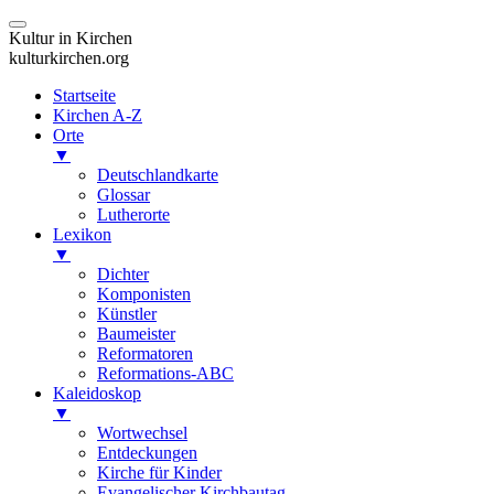
Kultur in Kirchen
kulturkirchen.org
Startseite
Kirchen A-Z
Orte
▼
Deutschlandkarte
Glossar
Lutherorte
Lexikon
▼
Dichter
Komponisten
Künstler
Baumeister
Reformatoren
Reformations-ABC
Kaleidoskop
▼
Wortwechsel
Entdeckungen
Kirche für Kinder
Evangelischer Kirchbautag