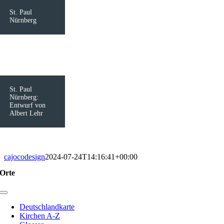
St. Paul
Nürnberg
St. Paul
Nürnberg:
Entwurf von
Albert Lehr
cajocodesign
2024-07-24T14:16:41+00:00
Orte
Toggle
Navigation
Deutschlandkarte
Kirchen A-Z