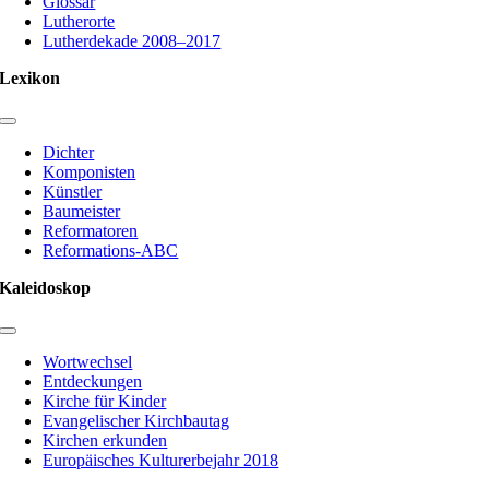
Glossar
Lutherorte
Lutherdekade 2008–2017
Lexikon
Toggle
Navigation
Dichter
Komponisten
Künstler
Baumeister
Reformatoren
Reformations-ABC
Kaleidoskop
Toggle
Navigation
Wortwechsel
Entdeckungen
Kirche für Kinder
Evangelischer Kirchbautag
Kirchen erkunden
Europäisches Kulturerbejahr 2018