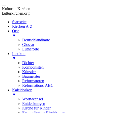
Kultur in Kirchen
kulturkirchen.org
Startseite
Kirchen A-Z
Orte
▼
Deutschlandkarte
Glossar
Lutherorte
Lexikon
▼
Dichter
Komponisten
Künstler
Baumeister
Reformatoren
Reformations-ABC
Kaleidoskop
▼
Wortwechsel
Entdeckungen
Kirche für Kinder
Evangelischer Kirchbautag