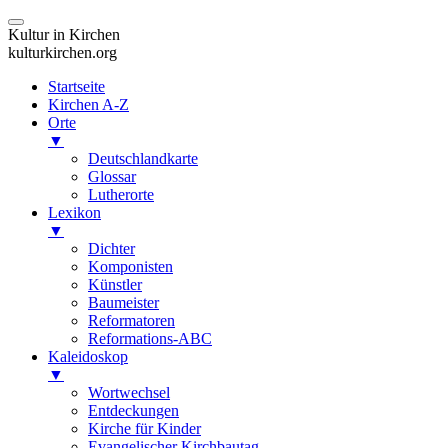
Kultur in Kirchen
kulturkirchen.org
Startseite
Kirchen A-Z
Orte
▼
Deutschlandkarte
Glossar
Lutherorte
Lexikon
▼
Dichter
Komponisten
Künstler
Baumeister
Reformatoren
Reformations-ABC
Kaleidoskop
▼
Wortwechsel
Entdeckungen
Kirche für Kinder
Evangelischer Kirchbautag