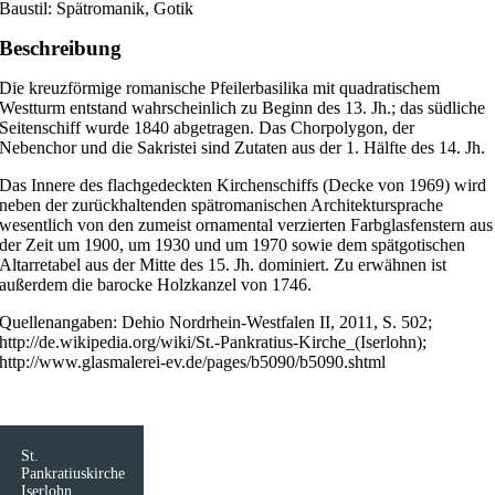
Baustil: Spätromanik, Gotik
Beschreibung
Die kreuzförmige romanische Pfeilerbasilika mit quadratischem
Westturm entstand wahrscheinlich zu Beginn des 13. Jh.; das südliche
Seitenschiff wurde 1840 abgetragen. Das Chorpolygon, der
Nebenchor und die Sakristei sind Zutaten aus der 1. Hälfte des 14. Jh.
Das Innere des flachgedeckten Kirchenschiffs (Decke von 1969) wird
neben der zurückhaltenden spätromanischen Architektursprache
wesentlich von den zumeist ornamental verzierten Farbglasfenstern aus
der Zeit um 1900, um 1930 und um 1970 sowie dem spätgotischen
Altarretabel aus der Mitte des 15. Jh. dominiert. Zu erwähnen ist
außerdem die barocke Holzkanzel von 1746.
Quellenangaben: Dehio Nordrhein-Westfalen II, 2011, S. 502;
http://de.wikipedia.org/wiki/St.-Pankratius-Kirche_(Iserlohn);
http://www.glasmalerei-ev.de/pages/b5090/b5090.shtml
St.
Pankratiuskirche
Iserlohn