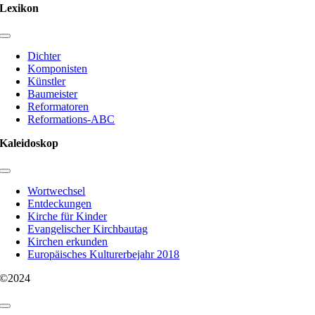
Lexikon
Toggle
Navigation
Dichter
Komponisten
Künstler
Baumeister
Reformatoren
Reformations-ABC
Kaleidoskop
Toggle
Navigation
Wortwechsel
Entdeckungen
Kirche für Kinder
Evangelischer Kirchbautag
Kirchen erkunden
Europäisches Kulturerbejahr 2018
©2024
Toggle