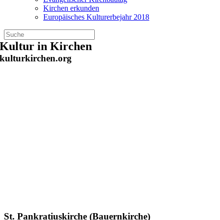
Kirchen erkunden
Europäisches Kulturerbejahr 2018
Zum
Kultur in Kirchen
Inhalt
kulturkirchen.org
springen
St. Pankratiuskirche (Bauernkirche)