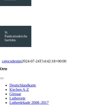
St.
Pankratiuskirche
Iserlohn
cajocodesign
2024-07-24T14:42:18+00:00
Orte
Toggle
Navigation
Deutschlandkarte
Kirchen A-Z
Glossar
Lutherorte
Lutherdekade 2008–2017