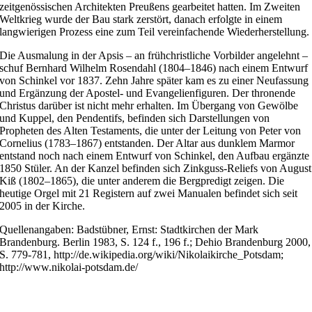
zeitgenössischen Architekten Preußens gearbeitet hatten. Im Zweiten
Weltkrieg wurde der Bau stark zerstört, danach erfolgte in einem
langwierigen Prozess eine zum Teil vereinfachende Wiederherstellung.
Die Ausmalung in der Apsis – an frühchristliche Vorbilder angelehnt –
schuf Bernhard Wilhelm Rosendahl (1804–1846) nach einem Entwurf
von Schinkel vor 1837. Zehn Jahre später kam es zu einer Neufassung
und Ergänzung der Apostel- und Evangelienfiguren. Der thronende
Christus darüber ist nicht mehr erhalten. Im Übergang von Gewölbe
und Kuppel, den Pendentifs, befinden sich Darstellungen von
Propheten des Alten Testaments, die unter der Leitung von Peter von
Cornelius (1783–1867) entstanden. Der Altar aus dunklem Marmor
entstand noch nach einem Entwurf von Schinkel, den Aufbau ergänzte
1850 Stüler. An der Kanzel befinden sich Zinkguss-Reliefs von August
Kiß (1802–1865), die unter anderem die Bergpredigt zeigen. Die
heutige Orgel mit 21 Registern auf zwei Manualen befindet sich seit
2005 in der Kirche.
Quellenangaben: Badstübner, Ernst: Stadtkirchen der Mark
Brandenburg. Berlin 1983, S. 124 f., 196 f.; Dehio Brandenburg 2000,
S. 779-781, http://de.wikipedia.org/wiki/Nikolaikirche_Potsdam;
http://www.nikolai-potsdam.de/