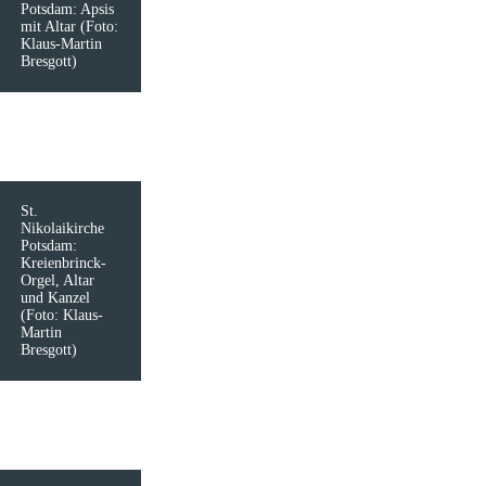
Potsdam: Apsis
mit Altar (Foto:
Klaus-Martin
Bresgott)
St.
Nikolaikirche
Potsdam:
Kreienbrinck-
Orgel, Altar
und Kanzel
(Foto: Klaus-
Martin
Bresgott)