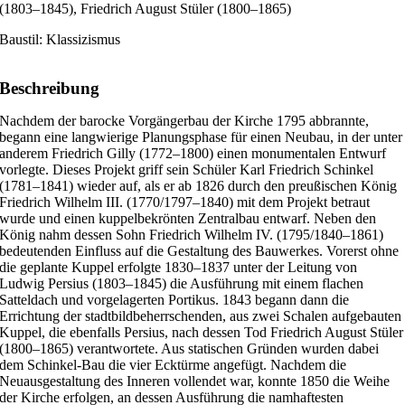
(1803–1845), Friedrich August Stüler (1800–1865)
Baustil: Klassizismus
Beschreibung
Nachdem der barocke Vorgängerbau der Kirche 1795 abbrannte,
begann eine langwierige Planungsphase für einen Neubau, in der unter
anderem Friedrich Gilly (1772–1800) einen monumentalen Entwurf
vorlegte. Dieses Projekt griff sein Schüler Karl Friedrich Schinkel
(1781–1841) wieder auf, als er ab 1826 durch den preußischen König
Friedrich Wilhelm III. (1770/1797–1840) mit dem Projekt betraut
wurde und einen kuppelbekrönten Zentralbau entwarf. Neben den
König nahm dessen Sohn Friedrich Wilhelm IV. (1795/1840–1861)
bedeutenden Einfluss auf die Gestaltung des Bauwerkes. Vorerst ohne
die geplante Kuppel erfolgte 1830–1837 unter der Leitung von
Ludwig Persius (1803–1845) die Ausführung mit einem flachen
Satteldach und vorgelagerten Portikus. 1843 begann dann die
Errichtung der stadtbildbeherrschenden, aus zwei Schalen aufgebauten
Kuppel, die ebenfalls Persius, nach dessen Tod Friedrich August Stüler
(1800–1865) verantwortete. Aus statischen Gründen wurden dabei
dem Schinkel-Bau die vier Ecktürme angefügt. Nachdem die
Neuausgestaltung des Inneren vollendet war, konnte 1850 die Weihe
der Kirche erfolgen, an dessen Ausführung die namhaftesten