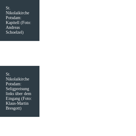
St.
Nikolaikirche
Potsdam:
Kapitell (Foto:
Andreas
Schoelzel)
St.
Nikolaikirche
Potsdam:
Seligpreisung
links über dem
Eingang (Foto:
Klaus-Martin
Bresgott)