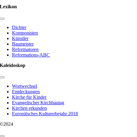
Lexikon
Toggle
Navigation
Dichter
Komponisten
Künstler
Baumeister
Reformatoren
Reformations-ABC
Kaleidoskop
Toggle
Navigation
Wortwechsel
Entdeckungen
Kirche für Kinder
Evangelischer Kirchbautag
Kirchen erkunden
Europäisches Kulturerbejahr 2018
©2024