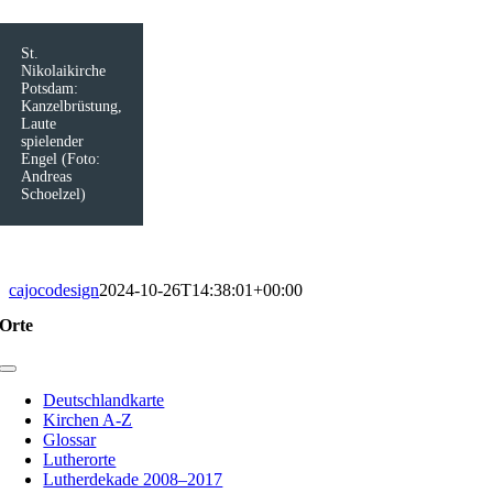
St.
Nikolaikirche
Potsdam:
Kanzelbrüstung,
Laute
spielender
Engel (Foto:
Andreas
Schoelzel)
cajocodesign
2024-10-26T14:38:01+00:00
Orte
Toggle
Navigation
Deutschlandkarte
Kirchen A-Z
Glossar
Lutherorte
Lutherdekade 2008–2017