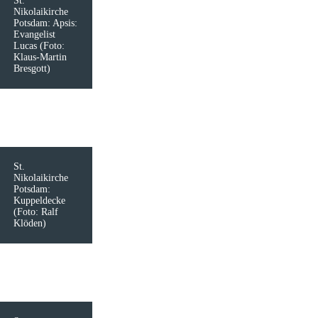
St.
Nikolaikirche
Potsdam: Apsis:
Evangelist
Lucas (Foto:
Klaus-Martin
Bresgott)
St.
Nikolaikirche
Potsdam:
Kuppeldecke
(Foto: Ralf
Klöden)