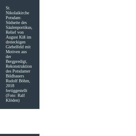
St.
Nikolaikirche
Potsdam:
Südseite des
Säulenportikus,
Relief von
August Kiß im
dreieckigen
Giebelfeld mit
Motiven aus
der
Bergpredigt,
Rekonstruktion
des Potsdamer
Bildhauers
Rudolf Böhm,
2018
fertiggestellt
(Foto: Ralf
Klöden)