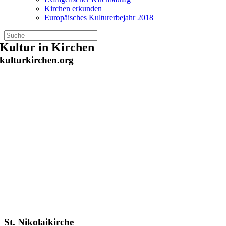
Kirchen erkunden
Europäisches Kulturerbejahr 2018
Zum
Kultur in Kirchen
Inhalt
kulturkirchen.org
springen
St. Nikolaikirche