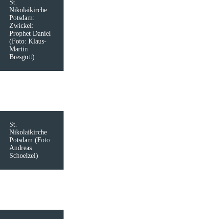
St.
Nikolaikirche
Potsdam:
Zwickel:
Prophet Daniel
(Foto: Klaus-
Martin
Bresgott)
St.
Nikolaikirche
Potsdam (Foto:
Andreas
Schoelzel)