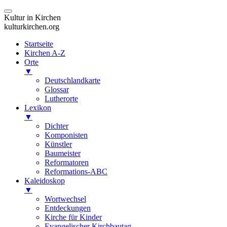
Kultur in Kirchen
kulturkirchen.org
Startseite
Kirchen A-Z
Orte
▼
Deutschlandkarte
Glossar
Lutherorte
Lexikon
▼
Dichter
Komponisten
Künstler
Baumeister
Reformatoren
Reformations-ABC
Kaleidoskop
▼
Wortwechsel
Entdeckungen
Kirche für Kinder
Evangelischer Kirchbautag