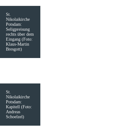
St.
Nikolaikirche
Potsdam:
Seligpreisung
rechts über dem
Eingang (Foto:
Klaus-Martin
Bresgott)
St.
Nikolaikirche
Potsdam:
Kapitell (Foto:
Andreas
Schoelzel)