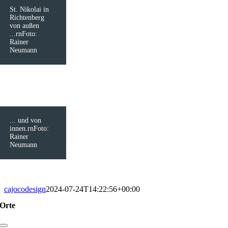
St. Nikolai in
Richtenberg
von außen
...rnFoto:
Rainer
Neumann
... und von
innen.rnFoto:
Rainer
Neumann
cajocodesign
2024-07-24T14:22:56+00:00
Orte