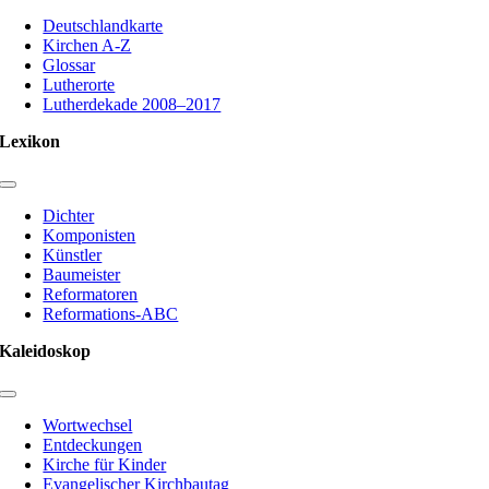
Toggle
Navigation
Deutschlandkarte
Kirchen A-Z
Glossar
Lutherorte
Lutherdekade 2008–2017
Lexikon
Toggle
Navigation
Dichter
Komponisten
Künstler
Baumeister
Reformatoren
Reformations-ABC
Kaleidoskop
Toggle
Navigation
Wortwechsel
Entdeckungen
Kirche für Kinder
Evangelischer Kirchbautag