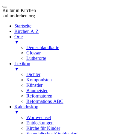
Kultur in Kirchen
kulturkirchen.org
Startseite
Kirchen A-Z
Orte
▼
Deutschlandkarte
Glossar
Lutherorte
Lexikon
▼
Dichter
Komponisten
Künstler
Baumeister
Reformatoren
Reformations-ABC
Kaleidoskop
▼
Wortwechsel
Entdeckungen
Kirche für Kinder
Evangelischer Kirchbautag