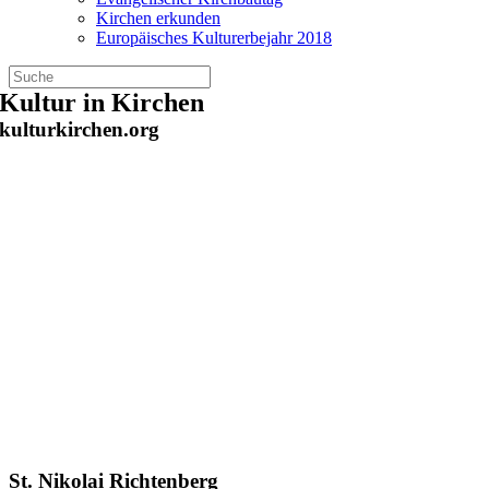
Kirchen erkunden
Europäisches Kulturerbejahr 2018
Zum
Kultur in Kirchen
Inhalt
kulturkirchen.org
springen
St. Nikolai Richtenberg