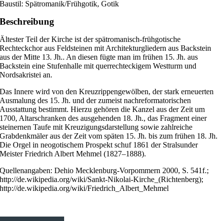
Baustil: Spätromanik/Frühgotik, Gotik
Beschreibung
Ältester Teil der Kirche ist der spätromanisch-frühgotische
Rechteckchor aus Feldsteinen mit Architekturgliedern aus Backstein
aus der Mitte 13. Jh.. An diesen fügte man im frühen 15. Jh. aus
Backstein eine Stufenhalle mit querrechteckigem Westturm und
Nordsakristei an.
Das Innere wird von den Kreuzrippengewölben, der stark erneuerten
Ausmalung des 15. Jh. und der zumeist nachreformatorischen
Ausstattung bestimmt. Hierzu gehören die Kanzel aus der Zeit um
1700, Altarschranken des ausgehenden 18. Jh., das Fragment einer
steinernen Taufe mit Kreuzigungsdarstellung sowie zahlreiche
Grabdenkmäler aus der Zeit vom späten 15. Jh. bis zum frühen 18. Jh.
Die Orgel in neogotischem Prospekt schuf 1861 der Stralsunder
Meister Friedrich Albert Mehmel (1827–1888).
Quellenangaben: Dehio Mecklenburg-Vorpommern 2000, S. 541f.;
http://de.wikipedia.org/wiki/Sankt-Nikolai-Kirche_(Richtenberg);
http://de.wikipedia.org/wiki/Friedrich_Albert_Mehmel