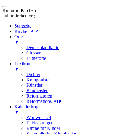
Kultur in Kirchen
kulturkirchen.org
Startseite
Kirchen A-Z
Orte
▼
Deutschlandkarte
Glossar
Lutherorte
Lexikon
▼
Dichter
Komponisten
Künstler
Baumeister
Reformatoren
Reformations-ABC
Kaleidoskop
▼
Wortwechsel
Entdeckungen
Kirche für Kinder
Evangelischer Kirchbautag