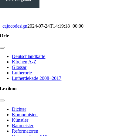
cajocodesign
2024-07-24T14:19:18+00:00
Orte
Toggle
Navigation
Deutschlandkarte
Kirchen A-Z
Glossar
Lutherorte
Lutherdekade 2008–2017
Lexikon
Toggle
Navigation
Dichter
Komponisten
Künstler
Baumeister
Reformatoren