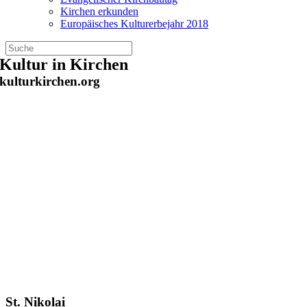
Kirchen erkunden
Europäisches Kulturerbejahr 2018
Zum
Kultur in Kirchen
Inhalt
kulturkirchen.org
springen
St. Nikolai