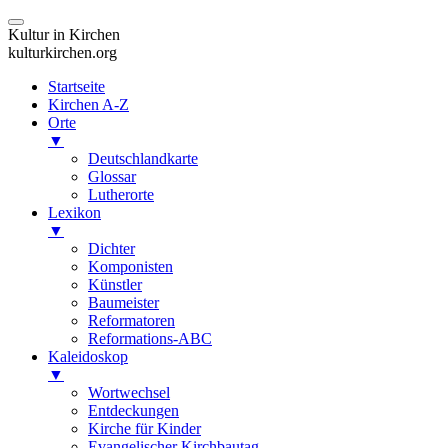
Kultur in Kirchen
kulturkirchen.org
Startseite
Kirchen A-Z
Orte
▼
Deutschlandkarte
Glossar
Lutherorte
Lexikon
▼
Dichter
Komponisten
Künstler
Baumeister
Reformatoren
Reformations-ABC
Kaleidoskop
▼
Wortwechsel
Entdeckungen
Kirche für Kinder
Evangelischer Kirchbautag