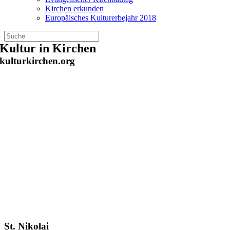
Kirchen erkunden
Europäisches Kulturerbejahr 2018
Zum
Kultur in Kirchen
Inhalt
kulturkirchen.org
springen
St. Nikolai