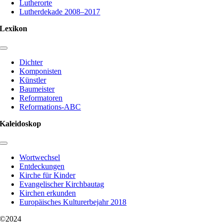
Lutherorte
Lutherdekade 2008–2017
Lexikon
Toggle
Navigation
Dichter
Komponisten
Künstler
Baumeister
Reformatoren
Reformations-ABC
Kaleidoskop
Toggle
Navigation
Wortwechsel
Entdeckungen
Kirche für Kinder
Evangelischer Kirchbautag
Kirchen erkunden
Europäisches Kulturerbejahr 2018
©2024