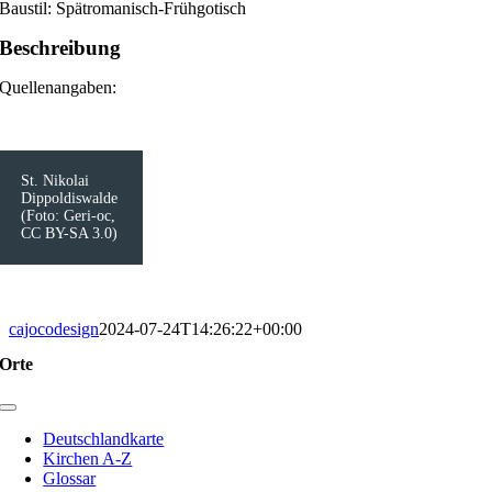
Baustil: Spätromanisch-Frühgotisch
Beschreibung
Quellenangaben:
St. Nikolai
Dippoldiswalde
(Foto: Geri-oc,
CC BY-SA 3.0)
cajocodesign
2024-07-24T14:26:22+00:00
Orte
Toggle
Navigation
Deutschlandkarte
Kirchen A-Z
Glossar