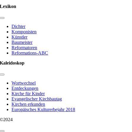
Lexikon
Toggle
Navigation
Dichter
Komponisten
Künstler
Baumeister
Reformatoren
Reformations-ABC
Kaleidoskop
Toggle
Navigation
Wortwechsel
Entdeckungen
Kirche für Kinder
Evangelischer Kirchbautag
Kirchen erkunden
Europäisches Kulturerbejahr 2018
©2024