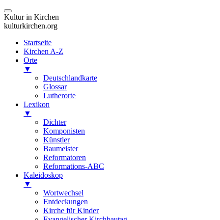
Kultur in Kirchen
kulturkirchen.org
Startseite
Kirchen A-Z
Orte
▼
Deutschlandkarte
Glossar
Lutherorte
Lexikon
▼
Dichter
Komponisten
Künstler
Baumeister
Reformatoren
Reformations-ABC
Kaleidoskop
▼
Wortwechsel
Entdeckungen
Kirche für Kinder
Evangelischer Kirchbautag