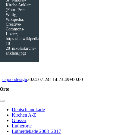
St. Nikolai-
Kirche Anklam
(Foto: Peer
Wittig,
Wikipedia,
Creative-
Commons-
Lizenz;
https://de.wikipedia.org/wiki/Datei:2014-
10-
28_nikolaikirche-
anklam.jpg)
cajocodesign
2024-07-24T14:23:49+00:00
Orte
Toggle
Navigation
Deutschlandkarte
Kirchen A-Z
Glossar
Lutherorte
Lutherdekade 2008–2017