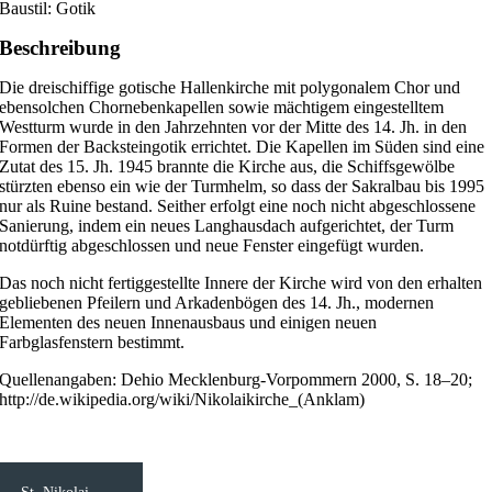
Baustil: Gotik
Beschreibung
Die dreischiffige gotische Hallenkirche mit polygonalem Chor und
ebensolchen Chornebenkapellen sowie mächtigem eingestelltem
Westturm wurde in den Jahrzehnten vor der Mitte des 14. Jh. in den
Formen der Backsteingotik errichtet. Die Kapellen im Süden sind eine
Zutat des 15. Jh. 1945 brannte die Kirche aus, die Schiffsgewölbe
stürzten ebenso ein wie der Turmhelm, so dass der Sakralbau bis 1995
nur als Ruine bestand. Seither erfolgt eine noch nicht abgeschlossene
Sanierung, indem ein neues Langhausdach aufgerichtet, der Turm
notdürftig abgeschlossen und neue Fenster eingefügt wurden.
Das noch nicht fertiggestellte Innere der Kirche wird von den erhalten
gebliebenen Pfeilern und Arkadenbögen des 14. Jh., modernen
Elementen des neuen Innenausbaus und einigen neuen
Farbglasfenstern bestimmt.
Quellenangaben: Dehio Mecklenburg-Vorpommern 2000, S. 18–20;
http://de.wikipedia.org/wiki/Nikolaikirche_(Anklam)