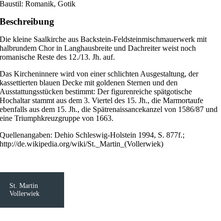
Baustil: Romanik, Gotik
Beschreibung
Die kleine Saalkirche aus Backstein-Feldsteinmischmauerwerk mit
halbrundem Chor in Langhausbreite und Dachreiter weist noch
romanische Reste des 12./13. Jh. auf.
Das Kircheninnere wird von einer schlichten Ausgestaltung, der
kassettierten blauen Decke mit goldenen Sternen und den
Ausstattungsstücken bestimmt: Der figurenreiche spätgotische
Hochaltar stammt aus dem 3. Viertel des 15. Jh., die Marmortaufe
ebenfalls aus dem 15. Jh., die Spätrenaissancekanzel von 1586/87 und
eine Triumphkreuzgruppe von 1663.
Quellenangaben: Dehio Schleswig-Holstein 1994, S. 877f.;
http://de.wikipedia.org/wiki/St._Martin_(Vollerwiek)
St. Martin
Vollerwiek