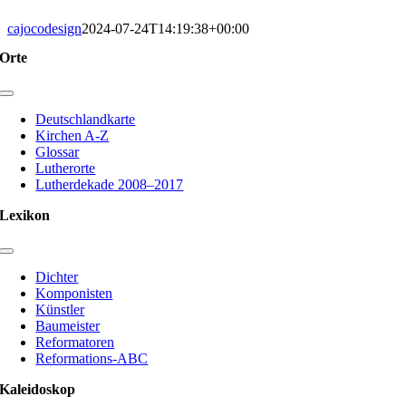
cajocodesign
2024-07-24T14:19:38+00:00
Orte
Toggle
Navigation
Deutschlandkarte
Kirchen A-Z
Glossar
Lutherorte
Lutherdekade 2008–2017
Lexikon
Toggle
Navigation
Dichter
Komponisten
Künstler
Baumeister
Reformatoren
Reformations-ABC
Kaleidoskop