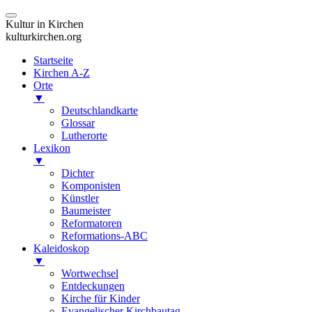
Kultur in Kirchen
kulturkirchen.org
Startseite
Kirchen A-Z
Orte
▼
Deutschlandkarte
Glossar
Lutherorte
Lexikon
▼
Dichter
Komponisten
Künstler
Baumeister
Reformatoren
Reformations-ABC
Kaleidoskop
▼
Wortwechsel
Entdeckungen
Kirche für Kinder
Evangelischer Kirchbautag