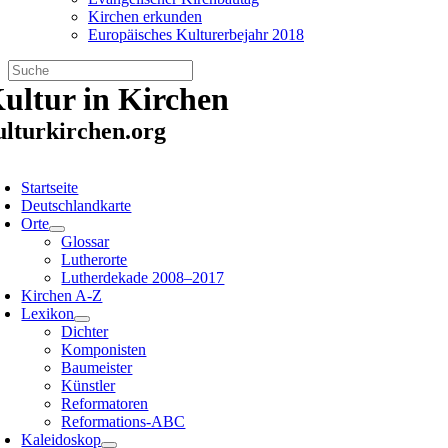
Kirchen erkunden
Europäisches Kulturerbejahr 2018
Zum
ultur in Kirchen
Inhalt
springen
ulturkirchen.org
oggle
avigation
Startseite
Deutschlandkarte
Orte
Glossar
Lutherorte
Lutherdekade 2008–2017
Kirchen A-Z
Lexikon
Dichter
Komponisten
Baumeister
Künstler
Reformatoren
Reformations-ABC
Kaleidoskop