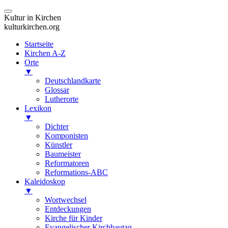
Kultur in Kirchen
kulturkirchen.org
Startseite
Kirchen A-Z
Orte
▼
Deutschlandkarte
Glossar
Lutherorte
Lexikon
▼
Dichter
Komponisten
Künstler
Baumeister
Reformatoren
Reformations-ABC
Kaleidoskop
▼
Wortwechsel
Entdeckungen
Kirche für Kinder
Evangelischer Kirchbautag