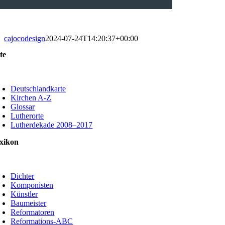
cajocodesign
2024-07-24T14:20:37+00:00
te
oggle
avigation
Deutschlandkarte
Kirchen A-Z
Glossar
Lutherorte
Lutherdekade 2008–2017
xikon
oggle
avigation
Dichter
Komponisten
Künstler
Baumeister
Reformatoren
Reformations-ABC