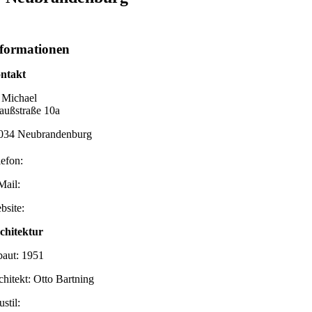
formationen
ntakt
. Michael
raußstraße 10a
034 Neubrandenburg
lefon:
Mail:
bsite:
chitektur
baut: 1951
chitekt: Otto Bartning
stil: