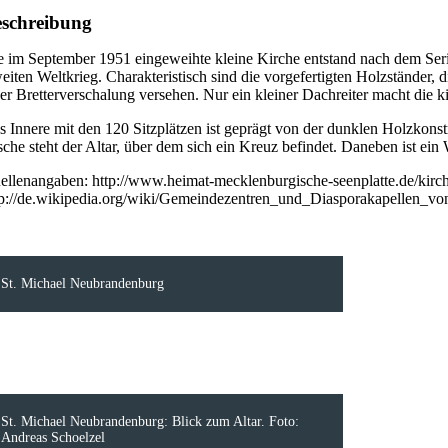
schreibung
e im September 1951 eingeweihte kleine Kirche entstand nach dem Se
eiten Weltkrieg. Charakteristisch sind die vorgefertigten Holzständer, 
ner Bretterverschalung versehen. Nur ein kleiner Dachreiter macht die k
s Innere mit den 120 Sitzplätzen ist geprägt von der dunklen Holzkonst
sche steht der Altar, über dem sich ein Kreuz befindet. Daneben ist ei
ellenangaben: http://www.heimat-mecklenburgische-seenplatte.de/kirc
tp://de.wikipedia.org/wiki/Gemeindezentren_und_Diasporakapellen_v
St. Michael Neubrandenburg
St. Michael Neubrandenburg: Blick zum Altar. Foto:
Andreas Schoelzel