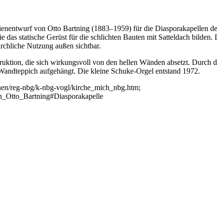
rienentwurf von Otto Bartning (1883–1959) für die Diasporakapellen
die das statische Gerüst für die schlichten Bauten mit Satteldach bilde
irchliche Nutzung außen sichtbar.
ruktion, die sich wirkungsvoll von den hellen Wänden absetzt. Durch di
n Wandteppich aufgehängt. Die kleine Schuke-Orgel entstand 1972.
hen/reg-nbg/k-nbg-vogl/kirche_mich_nbg.htm;
on_Otto_Bartning#Diasporakapelle