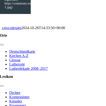
https://commons.wikimedia.org/wiki/File:G%C3%BCntersberge_(Harzgerod
1.jpg)
cajocodesign
2024-10-26T14:33:50+00:00
Orte
Toggle
Navigation
Deutschlandkarte
Kirchen A-Z
Glossar
Lutherorte
Lutherdekade 2008–2017
Lexikon
Toggle
Navigation
Dichter
Komponisten
Künstler
Baumeister