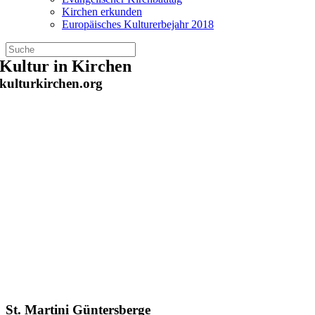
Kirchen erkunden
Europäisches Kulturerbejahr 2018
Zum
Kultur in Kirchen
Inhalt
kulturkirchen.org
springen
St. Martini Güntersberge