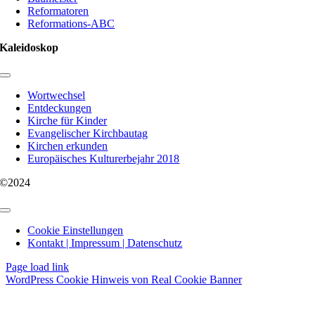
Reformatoren
Reformations-ABC
Kaleidoskop
Toggle
Navigation
Wortwechsel
Entdeckungen
Kirche für Kinder
Evangelischer Kirchbautag
Kirchen erkunden
Europäisches Kulturerbejahr 2018
©2024
Toggle
Navigation
Cookie Einstellungen
Kontakt | Impressum | Datenschutz
Page load link
WordPress Cookie Hinweis von Real Cookie Banner
Nach
oben