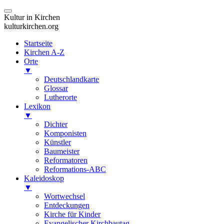
Kultur in Kirchen
kulturkirchen.org
Startseite
Kirchen A-Z
Orte
▼
Deutschlandkarte
Glossar
Lutherorte
Lexikon
▼
Dichter
Komponisten
Künstler
Baumeister
Reformatoren
Reformations-ABC
Kaleidoskop
▼
Wortwechsel
Entdeckungen
Kirche für Kinder
Evangelischer Kirchbautag