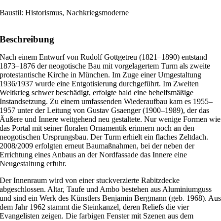
Baustil: Historismus, Nachkriegsmoderne
Beschreibung
Nach einem Entwurf von Rudolf Gottgetreu (1821–1890) entstand
1873–1876 der neogotische Bau mit vorgelagertem Turm als zweite
protestantische Kirche in München. Im Zuge einer Umgestaltung
1936/1937 wurde eine Entgotisierung durchgeführt. Im Zweiten
Weltkrieg schwer beschädigt, erfolgte bald eine behelfsmäßige
Instandsetzung. Zu einem umfassenden Wiederaufbau kam es 1955–
1957 unter der Leitung von Gustav Gsaenger (1900–1989), der das
Äußere und Innere weitgehend neu gestaltete. Nur wenige Formen wie
das Portal mit seiner floralen Ornamentik erinnern noch an den
neogotischen Ursprungsbau. Der Turm erhielt ein flaches Zeltdach.
2008/2009 erfolgten erneut Baumaßnahmen, bei der neben der
Errichtung eines Anbaus an der Nordfassade das Innere eine
Neugestaltung erfuhr.
Der Innenraum wird von einer stuckverzierte Rabitzdecke
abgeschlossen. Altar, Taufe und Ambo bestehen aus Aluminiumguss
und sind ein Werk des Künstlers Benjamin Bergmann (geb. 1968). Au
dem Jahr 1962 stammt die Steinkanzel, deren Reliefs die vier
Evangelisten zeigen. Die farbigen Fenster mit Szenen aus dem