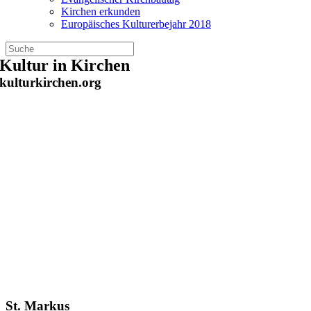
Kirchen erkunden
Europäisches Kulturerbejahr 2018
Zum
Kultur in Kirchen
Inhalt
kulturkirchen.org
springen
St. Markus