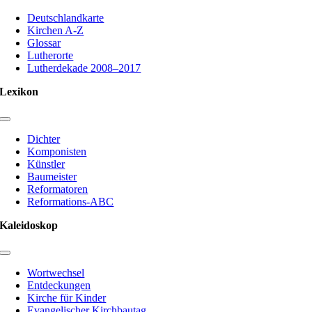
Toggle
Navigation
Deutschlandkarte
Kirchen A-Z
Glossar
Lutherorte
Lutherdekade 2008–2017
Lexikon
Toggle
Navigation
Dichter
Komponisten
Künstler
Baumeister
Reformatoren
Reformations-ABC
Kaleidoskop
Toggle
Navigation
Wortwechsel
Entdeckungen
Kirche für Kinder
Evangelischer Kirchbautag