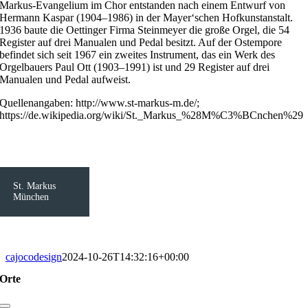
Markus-Evangelium im Chor entstanden nach einem Entwurf von
Hermann Kaspar (1904–1986) in der Mayer‘schen Hofkunstanstalt.
1936 baute die Oettinger Firma Steinmeyer die große Orgel, die 54
Register auf drei Manualen und Pedal besitzt. Auf der Ostempore
befindet sich seit 1967 ein zweites Instrument, das ein Werk des
Orgelbauers Paul Ott (1903–1991) ist und 29 Register auf drei
Manualen und Pedal aufweist.
Quellenangaben: http://www.st-markus-m.de/;
https://de.wikipedia.org/wiki/St._Markus_%28M%C3%BCnchen%29
St. Markus
München
cajocodesign
2024-10-26T14:32:16+00:00
Orte