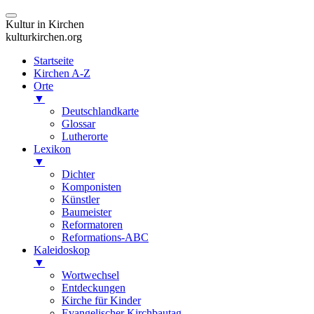
Kultur in Kirchen
kulturkirchen.org
Startseite
Kirchen A-Z
Orte
▼
Deutschlandkarte
Glossar
Lutherorte
Lexikon
▼
Dichter
Komponisten
Künstler
Baumeister
Reformatoren
Reformations-ABC
Kaleidoskop
▼
Wortwechsel
Entdeckungen
Kirche für Kinder
Evangelischer Kirchbautag