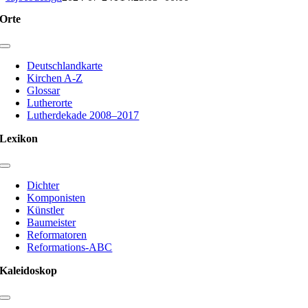
Orte
Toggle
Navigation
Deutschlandkarte
Kirchen A-Z
Glossar
Lutherorte
Lutherdekade 2008–2017
Lexikon
Toggle
Navigation
Dichter
Komponisten
Künstler
Baumeister
Reformatoren
Reformations-ABC
Kaleidoskop
Toggle