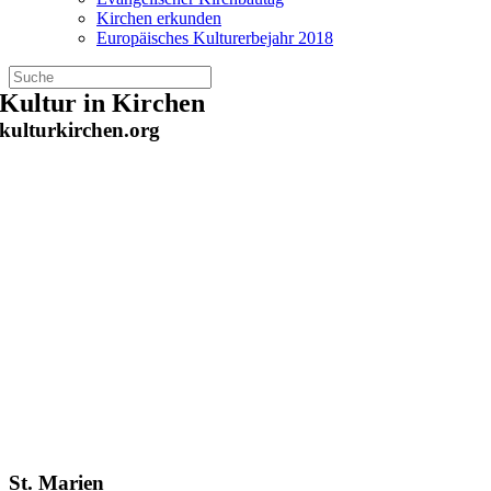
Kirchen erkunden
Europäisches Kulturerbejahr 2018
Zum
Kultur in Kirchen
Inhalt
kulturkirchen.org
springen
St. Marien