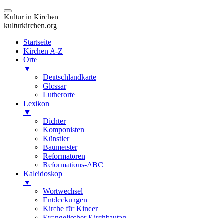
Kultur in Kirchen
kulturkirchen.org
Startseite
Kirchen A-Z
Orte
▼
Deutschlandkarte
Glossar
Lutherorte
Lexikon
▼
Dichter
Komponisten
Künstler
Baumeister
Reformatoren
Reformations-ABC
Kaleidoskop
▼
Wortwechsel
Entdeckungen
Kirche für Kinder
Evangelischer Kirchbautag