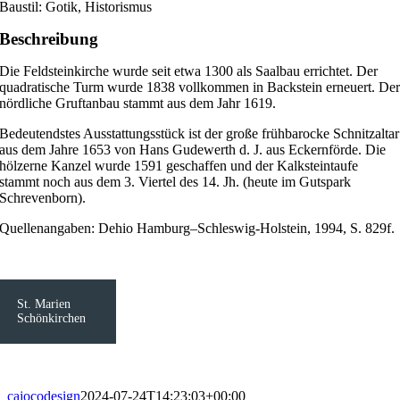
Baustil: Gotik, Historismus
Beschreibung
Die Feldsteinkirche wurde seit etwa 1300 als Saalbau errichtet. Der
quadratische Turm wurde 1838 vollkommen in Backstein erneuert. De
nördliche Gruftanbau stammt aus dem Jahr 1619.
Bedeutendstes Ausstattungsstück ist der große frühbarocke Schnitzaltar
aus dem Jahre 1653 von Hans Gudewerth d. J. aus Eckernförde. Die
hölzerne Kanzel wurde 1591 geschaffen und der Kalksteintaufe
stammt noch aus dem 3. Viertel des 14. Jh. (heute im Gutspark
Schrevenborn).
Quellenangaben: Dehio Hamburg–Schleswig-Holstein, 1994, S. 829f.
St. Marien
Schönkirchen
cajocodesign
2024-07-24T14:23:03+00:00