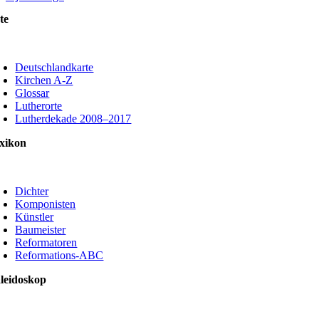
te
oggle
avigation
Deutschlandkarte
Kirchen A-Z
Glossar
Lutherorte
Lutherdekade 2008–2017
xikon
oggle
avigation
Dichter
Komponisten
Künstler
Baumeister
Reformatoren
Reformations-ABC
leidoskop
oggle