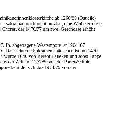
inikanerinnenklosterkirche ab 1260/80 (Ostteile)
er Sakralbau noch nicht nutzbar, eine Weihe erfolgte
es Chores, der 1476/77 um zwei Geschosse erhöht
17. Jh. abgetragene Westempore ist 1964–67
ifix. Das steinerne Sakramentshäuschen ist um 1470
4 wurde 1646 von Berent Lalleken und Jobst Tappe
aus der Zeit um 1377/80 aus der Parler-Schule
pore befindet sich das 1974/75 von der