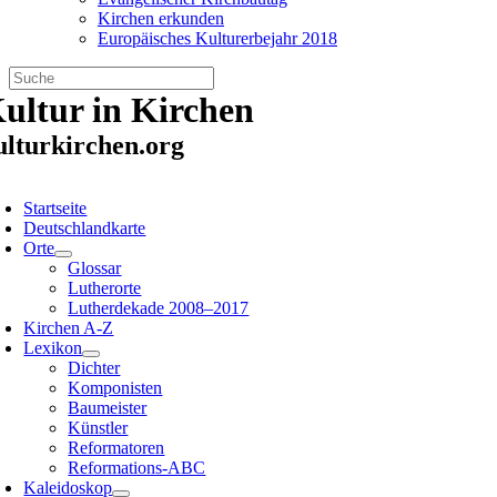
Kirchen erkunden
Europäisches Kulturerbejahr 2018
Zum
ultur in Kirchen
Inhalt
springen
ulturkirchen.org
oggle
avigation
Startseite
Deutschlandkarte
Orte
Glossar
Lutherorte
Lutherdekade 2008–2017
Kirchen A-Z
Lexikon
Dichter
Komponisten
Baumeister
Künstler
Reformatoren
Reformations-ABC
Kaleidoskop