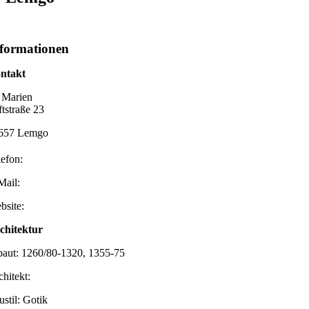
formationen
ntakt
. Marien
ftstraße 23
657 Lemgo
lefon:
Mail:
bsite:
chitektur
baut: 1260/80-1320, 1355-75
chitekt:
ustil: Gotik