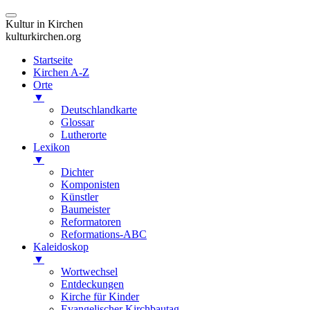
Kultur in Kirchen
kulturkirchen.org
Startseite
Kirchen A-Z
Orte
▼
Deutschlandkarte
Glossar
Lutherorte
Lexikon
▼
Dichter
Komponisten
Künstler
Baumeister
Reformatoren
Reformations-ABC
Kaleidoskop
▼
Wortwechsel
Entdeckungen
Kirche für Kinder
Evangelischer Kirchbautag