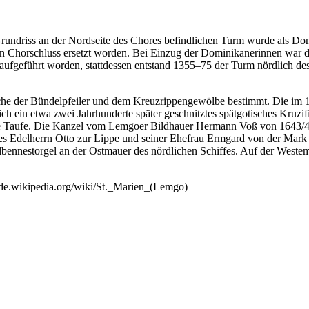
rundriss an der Nordseite des Chores befindlichen Turm wurde als Dom
len Chorschluss ersetzt worden. Bei Einzug der Dominikanerinnen war d
 aufgeführt worden, stattdessen entstand 1355–75 der Turm nördlich d
rache der Bündelpfeiler und dem Kreuzrippengewölbe bestimmt. Die im 
ich ein etwa zwei Jahrhunderte später geschnitztes spätgotisches Kruz
rte Taufe. Die Kanzel vom Lemgoer Bildhauer Hermann Voß von 1643/4
es Edelherrn Otto zur Lippe und seiner Ehefrau Ermgard von der Mark 
ennestorgel an der Ostmauer des nördlichen Schiffes. Auf der Westem
/de.wikipedia.org/wiki/St._Marien_(Lemgo)