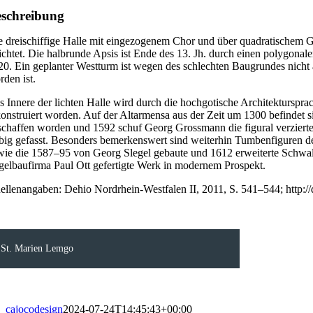
schreibung
e dreischiffige Halle mit eingezogenem Chor und über quadratischem G
richtet. Die halbrunde Apsis ist Ende des 13. Jh. durch einen polygona
20. Ein geplanter Westturm ist wegen des schlechten Baugrundes nicht
rden ist.
s Innere der lichten Halle wird durch die hochgotische Architektursp
konstruiert worden. Auf der Altarmensa aus der Zeit um 1300 befindet s
schaffen worden und 1592 schuf Georg Grossmann die figural verzie
rbig gefasst. Besonders bemerkenswert sind weiterhin Tumbenfiguren d
wie die 1587–95 von Georg Slegel gebaute und 1612 erweiterte Schwalb
gelbaufirma Paul Ott gefertigte Werk in modernem Prospekt.
ellenangaben: Dehio Nordrhein-Westfalen II, 2011, S. 541–544; http:/
St. Marien Lemgo
cajocodesign
2024-07-24T14:45:43+00:00